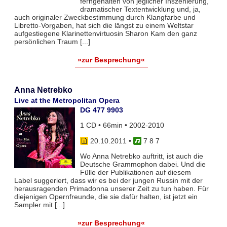
ferngehalten von jeglicher Inszenierung,
dramatischer Textentwicklung und, ja,
auch originaler Zweckbestimmung durch Klangfarbe und
Libretto-Vorgaben, hat sich die längst zu einem Weltstar
aufgestiegene Klarinettenvirtuosin Sharon Kam den ganz
persönlichen Traum [...]
»zur Besprechung«
Anna Netrebko
Live at the Metropolitan Opera
DG 477 9903
1 CD • 66min • 2002-2010
20.10.2011
•
7 8 7
Wo Anna Netrebko auftritt, ist auch die
Deutsche Grammophon dabei. Und die
Fülle der Publikationen auf diesem
Label suggeriert, dass wir es bei der jungen Russin mit der
herausragenden Primadonna unserer Zeit zu tun haben. Für
diejenigen Opernfreunde, die sie dafür halten, ist jetzt ein
Sampler mit [...]
»zur Besprechung«