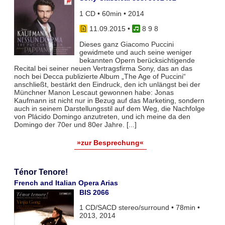
1 CD • 60min • 2014
11.09.2015
•
8 9 8
Dieses ganz Giacomo Puccini
gewidmete und auch seine weniger
bekannten Opern berücksichtigende
Recital bei seiner neuen Vertragsfirma Sony, das an das
noch bei Decca publizierte Album „The Age of Puccini“
anschließt, bestärkt den Eindruck, den ich unlängst bei der
Münchner Manon Lescaut gewonnen habe: Jonas
Kaufmann ist nicht nur in Bezug auf das Marketing, sondern
auch in seinem Darstellungsstil auf dem Weg, die Nachfolge
von Plácido Domingo anzutreten, und ich meine da den
Domingo der 70er und 80er Jahre. [...]
»zur Besprechung«
Ténor Tenore!
French and Italian Opera Arias
BIS 2066
1 CD/SACD stereo/surround • 78min •
2013, 2014