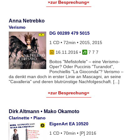
»zur Besprechung«
Anna Netrebko
Verismo
DG 00289 479 5015
1 CD • 72min • 2015, 2015
16.11.2016
•
7 7 7
Boitos "Mefistofele" – eine Verismo-
Oper? Oder Puccinis "Turandot",
Ponchiellis "La Gioconda"? Verismo –
da denkt man doch in erster Linie an Mascagni, an seine
"Cavalleria" und deren blutrünstige Nachfolgeschaft. [...]
»zur Besprechung«
Dirk Altmann • Mako Okamoto
Clarinette • Piano
EigenArt EA 10520
1 CD • 70min • [P] 2016