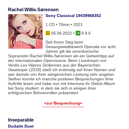
Rachel Willis-Sørensen
Sony Classical 19439968352
1 CD • 78min • 2021
05.06.2022
•
8 8 6
Seit ihrem Sieg beim
Gesangswettbewerb Operalia vor acht
Jahren gilt die amerikanische
Sopranistin Rachel Willis-Sørensen als ein Geheimtipp auf
der internationalen Opernszene. Beim Livestream von
Verdis
Les Vêpres Siciliennes
aus der Bayerischen
Staatsoper (2018) stieß ich erstmalig auf ihren Namen und
war damals von ihrer sängerischen Leistung sehr angetan.
Seither konnte ich manche positiven Besprechungen ihrer
Auftritte lesen und habe nun mit Interesse ihr Debüt-Album
bei Sony studiert, in dem sie sich in einigen ihrer
erfolgreichen Bühnenrollen präsentiert.
»zur Besprechung«
Inseparable
Dudaite Duet