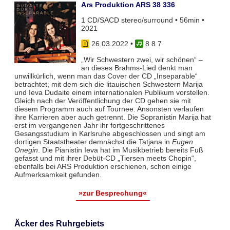
Ars Produktion ARS 38 336
1 CD/SACD stereo/surround • 56min •
2021
26.03.2022
•
8 8 7
„Wir Schwestern zwei, wir schönen“ –
an dieses Brahms-Lied denkt man
unwillkürlich, wenn man das Cover der CD „Inseparable“
betrachtet, mit dem sich die litauischen Schwestern Marija
und Ieva Dudaite einem internationalen Publikum vorstellen.
Gleich nach der Veröffentlichung der CD gehen sie mit
diesem Programm auch auf Tournee. Ansonsten verlaufen
ihre Karrieren aber auch getrennt. Die Sopranistin Marija hat
erst im vergangenen Jahr ihr fortgeschrittenes
Gesangsstudium in Karlsruhe abgeschlossen und singt am
dortigen Staatstheater demnächst die Tatjana in
Eugen
Onegin
. Die Pianistin Ieva hat im Musikbetrieb bereits Fuß
gefasst und mit ihrer Debüt-CD „Tiersen meets Chopin“,
ebenfalls bei ARS Produktion erschienen, schon einige
Aufmerksamkeit gefunden.
»zur Besprechung«
Äcker des Ruhrgebiets