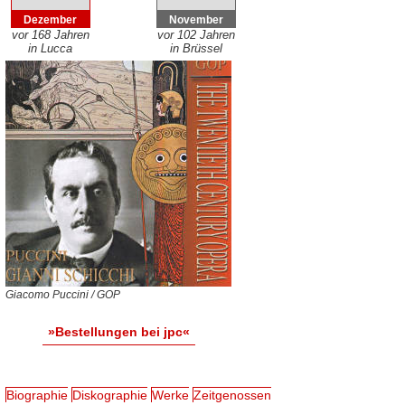
Dezember
November
vor 168 Jahren
vor 102 Jahren
in Lucca
in Brüssel
Giacomo Puccini / GOP
»Bestellungen bei jpc«
Biographie
Diskographie
Werke
Zeitgenossen