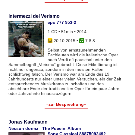
Intermezzi del Verismo
cpo 777 953-2
1 CD • 51min • 2014
20.10.2015
•
7 8 8
Selbst von ernstzunehmenden
Fachleuten wird die italienische Oper
nach Verdi oft pauschal unter den
Sammelbegriff „Verismo“ gebracht. Diese Etikettierung ist
nicht nur ungenau, sondern in den meisten Fällen
schlichtweg falsch. Der Verismo war am Ende des 19.
Jahrhunderts nur einer unter vielen Versuchen, ein der Zeit
entsprechendes Musikdrama zu schaffen und das
absehbare Ende der traditionellen Oper für ein paar Jahre
oder Jahrzehnte hinauszuzögern.
»zur Besprechung«
Jonas Kaufmann
Nessun dorma - The Puccini Album
Sony Classical 88875092492