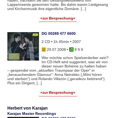
haben, nachdem sie den Gesangswettbewerb von
Lappenreenta gewonnen hatte. Bis dahin waren Liedgesang
und Kirchenmusik ihre eigentliche Domäne. [...]
»zur Besprechung«
DG 00289 477 6600
2 CD • 1h 45min • 2007
29.07.2008
•
9 9 9
Wer möchte schon Spielverderber sein?
Im CD-Heft wird suggeriert, was wir von
dieser neuen Bohème zu halten haben
– gespendet vom „aktuellen Traumpaar der Oper“ in
„berauschendem Glamour“: Anna Netrebko („Mimi hören
und sterben“) und Rolando Villazón („geradezu betörend“).
Plus ein Dirigent, [...]
»zur Besprechung«
Herbert von Karajan
Karajan Master Recordings