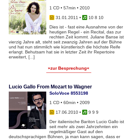
1 CD • 57min • 2010
31.01.2011
•
10 8 10
Dies ist - fast eine Ausnahme von der
heutigen Regel - ein Recital, das zur
rechten Zeit kommt. Juliane Banse ist
vierzig Jahre alt, steht seit zwanzig Jahren auf der Bühne
und hat nun stimmlich wie künstlerisch die höchste Reife
erlangt. Behutsam hat sie in letzter Zeit ihr Repertoire
erweitert, [...]
»zur Besprechung«
Lucio Gallo From Mozart to Wagner
SoloVoce 8553198
1 CD • 60min • 2009
17.06.2010
•
9 9 9
Der italienische Bariton Lucio Gallo ist
seit mehr als zwei Jahrzehnten ein
regelmäßiger Gast auf den
deutschsprachigen Bühnen, ja man kann sagen, dass er