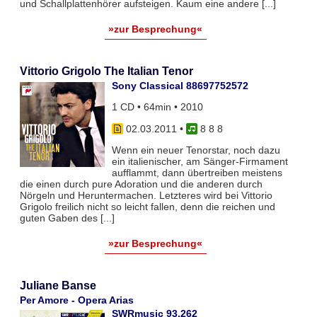
und Schallplattenhörer aufsteigen. Kaum eine andere [...]
»zur Besprechung«
Vittorio Grigolo The Italian Tenor
Sony Classical 88697752572
1 CD • 64min • 2010
02.03.2011
•
8 8 8
Wenn ein neuer Tenorstar, noch dazu
ein italienischer, am Sänger-Firmament
aufflammt, dann übertreiben meistens
die einen durch pure Adoration und die anderen durch
Nörgeln und Heruntermachen. Letzteres wird bei Vittorio
Grigolo freilich nicht so leicht fallen, denn die reichen und
guten Gaben des [...]
»zur Besprechung«
Juliane Banse
Per Amore - Opera Arias
SWRmusic 93.262