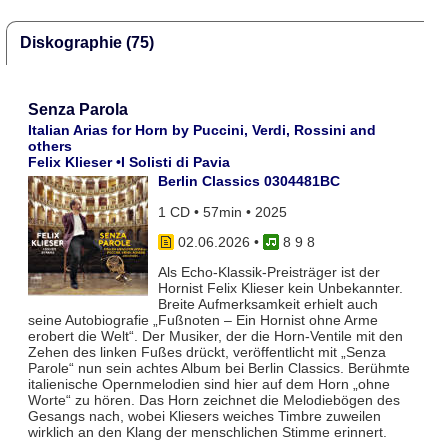
Diskographie (75)
Senza Parola
Italian Arias for Horn by Puccini, Verdi, Rossini and
others
Felix Klieser •I Solisti di Pavia
Berlin Classics 0304481BC
1 CD • 57min • 2025
02.06.2026
•
8 9 8
Als Echo-Klassik-Preisträger ist der
Hornist Felix Klieser kein Unbekannter.
Breite Aufmerksamkeit erhielt auch
seine Autobiografie „Fußnoten – Ein Hornist ohne Arme
erobert die Welt“. Der Musiker, der die Horn-Ventile mit den
Zehen des linken Fußes drückt, veröffentlicht mit „Senza
Parole“ nun sein achtes Album bei Berlin Classics. Berühmte
italienische Opernmelodien sind hier auf dem Horn „ohne
Worte“ zu hören. Das Horn zeichnet die Melodiebögen des
Gesangs nach, wobei Kliesers weiches Timbre zuweilen
wirklich an den Klang der menschlichen Stimme erinnert.