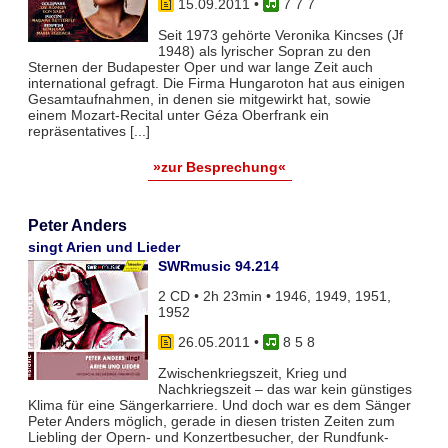
15.09.2011
•
7 7 7
Seit 1973 gehörte Veronika Kincses (Jf
1948) als lyrischer Sopran zu den
Sternen der Budapester Oper und war lange Zeit auch
international gefragt. Die Firma Hungaroton hat aus einigen
Gesamtaufnahmen, in denen sie mitgewirkt hat, sowie
einem Mozart-Recital unter Géza Oberfrank ein
repräsentatives [...]
»zur Besprechung«
Peter Anders
singt Arien und Lieder
SWRmusic 94.214
2 CD • 2h 23min • 1946, 1949, 1951,
1952
26.05.2011
•
8 5 8
Zwischenkriegszeit, Krieg und
Nachkriegszeit – das war kein günstiges
Klima für eine Sängerkarriere. Und doch war es dem Sänger
Peter Anders möglich, gerade in diesen tristen Zeiten zum
Liebling der Opern- und Konzertbesucher, der Rundfunk-