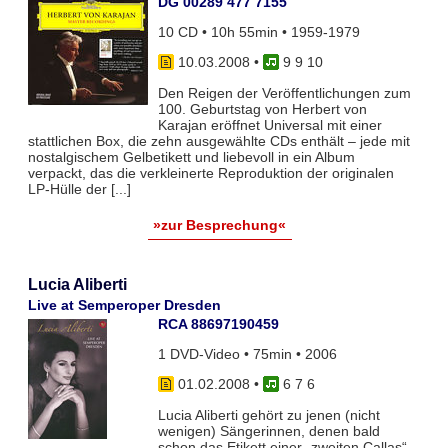
DG 00289 477 7155
10 CD • 10h 55min • 1959-1979
10.03.2008
•
9 9 10
Den Reigen der Veröffentlichungen zum
100. Geburtstag von Herbert von
Karajan eröffnet Universal mit einer
stattlichen Box, die zehn ausgewählte CDs enthält – jede mit
nostalgischem Gelbetikett und liebevoll in ein Album
verpackt, das die verkleinerte Reproduktion der originalen
LP-Hülle der [...]
»zur Besprechung«
Lucia Aliberti
Live at Semperoper Dresden
RCA 88697190459
1 DVD-Video • 75min • 2006
01.02.2008
•
6 7 6
Lucia Aliberti gehört zu jenen (nicht
wenigen) Sängerinnen, denen bald
schon das Etikett einer „zweiten Callas“