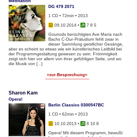
Meditation
DG 479 2071
1 CD • 72min • 2013
09.10.2014
•
7 8 5
Gounods berüchtigtes Ave Maria nach
Bachs C-Dur-Präludium fehlt zwar in
dieser Sammlung geistlicher Gesänge,
aber es scheint so etwas wie ein künstlerisches Leitbild bei
der Programmgestaltung gewesen zu sein. Frömmigkeit
zeigt sich hier vor allem von ihrer gefühligen Seite, und wo
die Musik von [...]
»zur Besprechung«
Sharon Kam
Opera!
Berlin Classics 0300547BC
1 CD • 62min • 2013
10.10.2013
•
8 10 8
Opera! Mit diesem Programm, bewußt