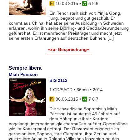
10.08.2015
•
6 8 6
Ein Tenor stellt sich vor: Yinjia Gong,
jung, begabt und gut geschult. Er
kommt aus China, hat aber seine Ausbildung in Schweden
erfahren, wohin ihn seine Björling- und Gedda-Bewunderung
geführt hat. Er ist mehrfacher Preisträger und macht jetzt
seine ersten Erfahrungen auf deutschen Bühnen. [...]
»zur Besprechung«
Sempre libera
Miah Persson
BIS 2112
1 CD/SACD • 66min • 2014
30.06.2015
•
7 8 7
Die schwedische Sopranistin Miah
Persson ist heute mit 45 Jahren auf
dem Höhepunkt ihrer Karriere
angelangt, international gleichermaßen auf der Opernbühne
wie im Konzertsaal gefragt. Der Rezensent erinnert sich
gerne an ihre Poppea, ihre Cleopatra, ihre Zerlina und
zuletzt ihre Adina in Rolando Villazóns Inszenierung des