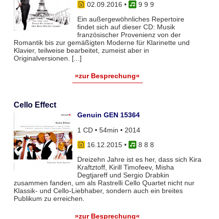
02.09.2016
•
9 9 9
Ein außergewöhnliches Repertoire
findet sich auf dieser CD: Musik
französischer Provenienz von der
Romantik bis zur gemäßigten Moderne für Klarinette und
Klavier, teilweise bearbeitet, zumeist aber in
Originalversionen. [...]
»zur Besprechung«
Cello Effect
Genuin GEN 15364
1 CD • 54min • 2014
16.12.2015
•
8 8 8
Dreizehn Jahre ist es her, dass sich Kira
Kraftztoff, Kirill Timofeev, Misha
Degtjareff und Sergio Drabkin
zusammen fanden, um als Rastrelli Cello Quartet nicht nur
Klassik- und Cello-Liebhaber, sondern auch ein breites
Publikum zu erreichen.
»zur Besprechung«