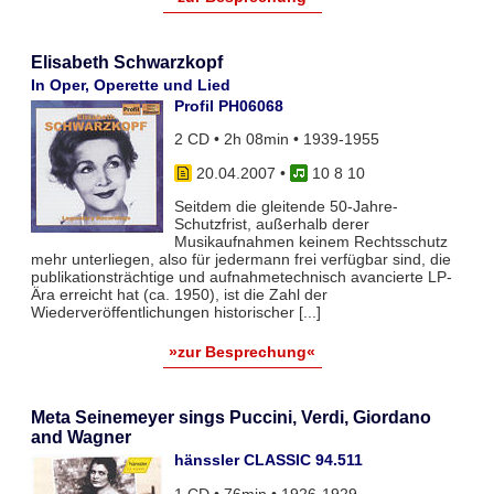
Elisabeth Schwarzkopf
In Oper, Operette und Lied
Profil PH06068
2 CD • 2h 08min • 1939-1955
20.04.2007
•
10 8 10
Seitdem die gleitende 50-Jahre-
Schutzfrist, außerhalb derer
Musikaufnahmen keinem Rechtsschutz
mehr unterliegen, also für jedermann frei verfügbar sind, die
publikationsträchtige und aufnahmetechnisch avancierte LP-
Ära erreicht hat (ca. 1950), ist die Zahl der
Wiederveröffentlichungen historischer [...]
»zur Besprechung«
Meta Seinemeyer sings Puccini, Verdi, Giordano
and Wagner
hänssler CLASSIC 94.511
1 CD • 76min • 1926-1929