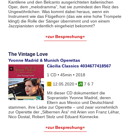
Kantilene und den Belcanto ausgerichteten italienischen
Oper, dem „melodramma“, hat sie zumindest den Reiz des
Ungewöhnlichen. Was kommt dabei heraus, wenn ein
Instrument wie das Flügelhorn (das wie eine hohe Trompete
klingt) die Rolle der Sänger übernimmt und von einem
Jazzpianisten ordentlich eingeheizt bekommt?
»zur Besprechung«
The Vintage Love
Yvonne Madrid & Munich Operettas
Cäcilia Classics 4034677418567
1 CD • 45min • 2018
12.05.2020
•
7 6 7
Mit dieser CD dokumentiert die
Sopranistin Yvonne Madrid, deren
Eltern aus Mexico und Deutschland
stammen, ihre Liebe zur Operette – und zwar vornehmlich
zur Operette der „Silbernen Ära“ mit Arien von Franz Léhar,
Nico Dostal, Robert Stolz und Eduard Künnecke.
»zur Besprechung«