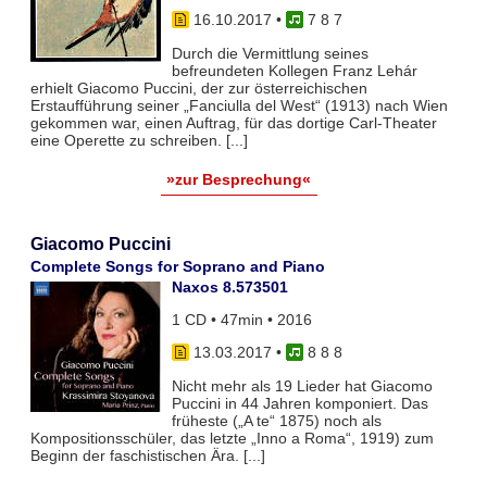
16.10.2017
•
7 8 7
Durch die Vermittlung seines
befreundeten Kollegen Franz Lehár
erhielt Giacomo Puccini, der zur österreichischen
Erstaufführung seiner „Fanciulla del West“ (1913) nach Wien
gekommen war, einen Auftrag, für das dortige Carl-Theater
eine Operette zu schreiben. [...]
»zur Besprechung«
Giacomo Puccini
Complete Songs for Soprano and Piano
Naxos 8.573501
1 CD • 47min • 2016
13.03.2017
•
8 8 8
Nicht mehr als 19 Lieder hat Giacomo
Puccini in 44 Jahren komponiert. Das
früheste („A te“ 1875) noch als
Kompositionsschüler, das letzte „Inno a Roma“, 1919) zum
Beginn der faschistischen Ära. [...]