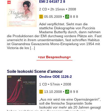
EMI 2 64187 2 8
2 CD • 2h 15min • 2008
05.05.2009
•
8 8 8
Adel verpflichtet. Sieht man die
stattliche Diskographie von Puccinis
Madame Butterfly durch, dann nehmen
die Produktionen der EMI durchweg vordere Plätze ein. Fast
unerreicht in ihrem unsentimentalen, fast schroffen Habitus
ist Gianandrea Gavazzenis Mono-Einspielung von 1954 mit
Victoria de los [...]
»zur Besprechung«
Soile Isokoski Scene d'amour
Ondine ODE 1126-2
1 CD • 57min • 2008
13.10.2008
•
8 9 8
„Aus mir wird nie eine Opernsängerin!”,
soll die finnische Sopranistin Soile
Isokoski vor mehr als 20 Jahren gesagt