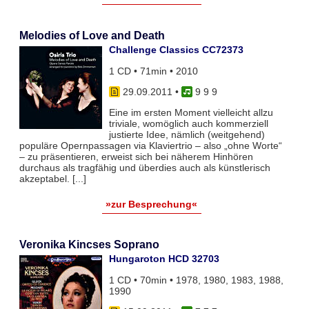
Melodies of Love and Death
Challenge Classics CC72373
1 CD • 71min • 2010
29.09.2011
•
9 9 9
Eine im ersten Moment vielleicht allzu
triviale, womöglich auch kommerziell
justierte Idee, nämlich (weitgehend)
populäre Opernpassagen via Klaviertrio – also „ohne Worte“
– zu präsentieren, erweist sich bei näherem Hinhören
durchaus als tragfähig und überdies auch als künstlerisch
akzeptabel. [...]
»zur Besprechung«
Veronika Kincses Soprano
Hungaroton HCD 32703
1 CD • 70min • 1978, 1980, 1983, 1988,
1990