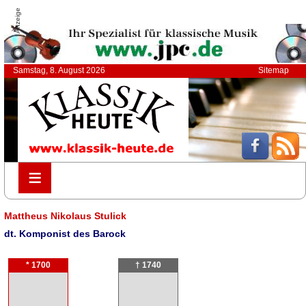
Anzeige
Samstag, 8. August 2026
Sitemap
≡
≡
Mattheus Nikolaus Stulick
dt. Komponist des Barock
* 1700
† 1740