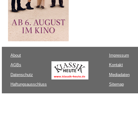
About
Impressum
AGBs
Kontakt
Datenschutz
Mediadaten
Haftungsausschluss
Sitemap