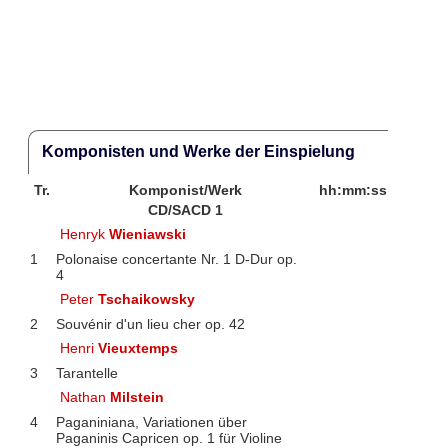
Komponisten und Werke der Einspielung
Tr.
Komponist/Werk
hh:mm:ss
CD/SACD 1
Henryk
Wieniawski
1
Polonaise concertante Nr. 1 D-Dur op.
4
Peter
Tschaikowsky
2
Souvénir d'un lieu cher op. 42
Henri
Vieuxtemps
3
Tarantelle
Nathan
Milstein
4
Paganiniana, Variationen über
Paganinis Capricen op. 1 für Violine