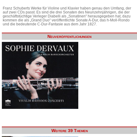
Franz Schuberts Werke für Violine und Klavier haben genau den Umfang, der
auf zwei CDs passt. Es sind die drei Sonaten des Neunzehnjährigen, die der
geschäftstüchtige Verleger Diabelli als „Sonatinen“ herausgegeben hat, dazu
kommen die als „Grand Duo“ veröffentlichte Sonate A-Dur, das h-Moll-Rondo
und die bedeutende C-Dur-Fantasie aus dem Jahr 1827.
Neuveröffentlichungen
Weitere 39 Themen