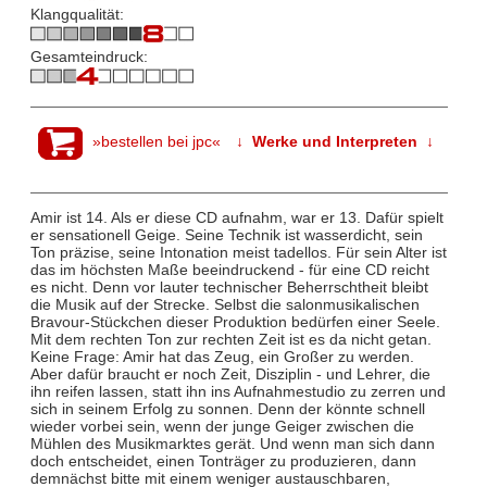
Klangqualität:
Gesamteindruck:
»bestellen bei jpc«
↓ Werke und Interpreten ↓
Amir ist 14. Als er diese CD aufnahm, war er 13. Dafür spielt
er sensationell Geige. Seine Technik ist wasserdicht, sein
Ton präzise, seine Intonation meist tadellos. Für sein Alter ist
das im höchsten Maße beeindruckend - für eine CD reicht
es nicht. Denn vor lauter technischer Beherrschtheit bleibt
die Musik auf der Strecke. Selbst die salonmusikalischen
Bravour-Stückchen dieser Produktion bedürfen einer Seele.
Mit dem rechten Ton zur rechten Zeit ist es da nicht getan.
Keine Frage: Amir hat das Zeug, ein Großer zu werden.
Aber dafür braucht er noch Zeit, Disziplin - und Lehrer, die
ihn reifen lassen, statt ihn ins Aufnahmestudio zu zerren und
sich in seinem Erfolg zu sonnen. Denn der könnte schnell
wieder vorbei sein, wenn der junge Geiger zwischen die
Mühlen des Musikmarktes gerät. Und wenn man sich dann
doch entscheidet, einen Tonträger zu produzieren, dann
demnächst bitte mit einem weniger austauschbaren,