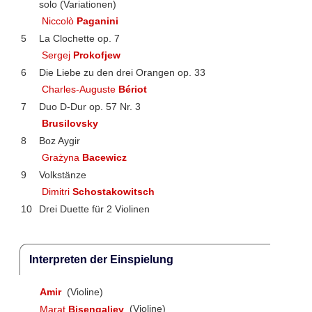
solo (Variationen)
Niccolò
Paganini
5
La Clochette op. 7
Sergej
Prokofjew
6
Die Liebe zu den drei Orangen op. 33
Charles-Auguste
Bériot
7
Duo D-Dur op. 57 Nr. 3
Brusilovsky
8
Boz Aygir
Grażyna
Bacewicz
9
Volkstänze
Dimitri
Schostakowitsch
10
Drei Duette für 2 Violinen
Interpreten der Einspielung
Amir
(Violine)
Marat
Bisengaliev
(Violine)