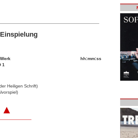
Einspielung
/Werk
hh:mm:ss
 1
er Heiligen Schrift)
lvorspiel)
▲