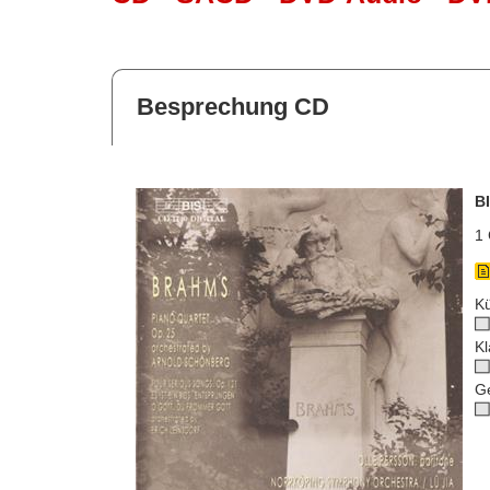
Besprechung CD
B
1 
Kü
Kl
G