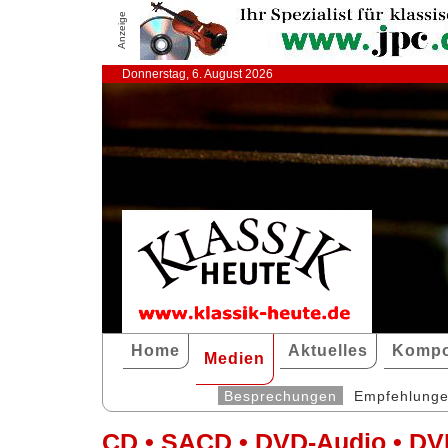
Anzeige
Donnerstag, 6. August 2026
Home
Aktuelles
Kompo
Medien
Besprechungen
Empfehlung
CD • SACD • DVD-Audio • DV