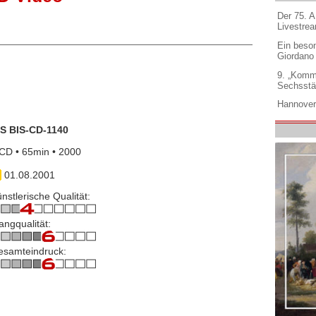
Der 75. 
Livestre
Ein beso
Giordano
9. „Komm
Sechsstä
Hannover
IS BIS-CD-1140
CD • 65min • 2000
01.08.2001
nstlerische Qualität:
angqualität:
esamteindruck: