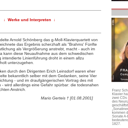
↓ Werke und Interpreten ↓
delte Arnold Schönberg das g-Moll-Klavierquartett von
eichnete das Ergebnis scherzhaft als "Brahms' Fünfte
utlichung als Vergrößerung anstrebt, macht - auch im
. Da kann diese Neuaufnahme aus dem schwedischen
 intendierte Linienführung droht in einem allzu
holt unterzugehen.
en durch den Dirigenten Erich Leinsdorf waren eher
lte bekanntlich selber mit dem Gedanken, seine Vier
richtung - und im draufgängerischen Vortrag des mit
- wird allerdings eine Gefahr spürbar: die todesnahen
hten Anstrich.
Franz Sch
Klavier h
zwei CDs 
Mario Gerteis † [01.08.2001]
des Neunz
geschäftst
„Sonatine
kommen di
Sonate A-
bedeutend
1827.