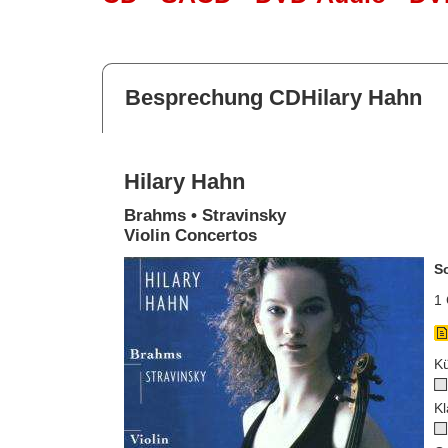
Besprechung CDHilary Hahn
Hilary Hahn
Brahms • Stravinsky
Violin Concertos
S
1 
Kü
Kl