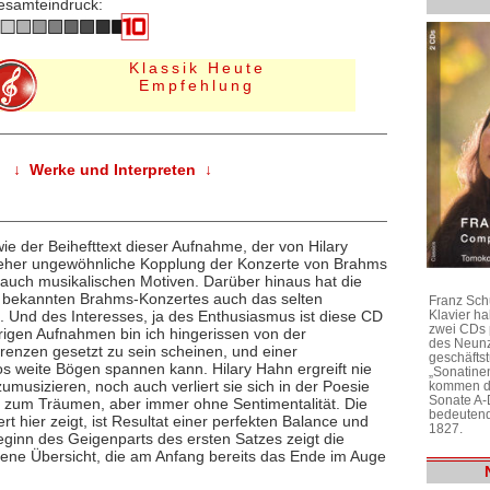
esamteindruck:
Klassik Heute
Empfehlung
↓ Werke und Interpreten ↓
wie der Beihefttext dieser Aufnahme, der von Hilary
e eher ungewöhnliche Kopplung der Konzerte von Brahms
 auch musikalischen Motiven. Darüber hinaus hat die
 bekannten Brahms-Konzertes auch das selten
Franz Sch
Klavier h
. Und des Interesses, ja des Enthusiasmus ist diese CD
zwei CDs 
rigen Aufnahmen bin ich hingerissen von der
des Neunz
Grenzen gesetzt zu sein scheinen, und einer
geschäftst
os weite Bögen spannen kann. Hilary Hahn ergreift nie
„Sonatine
umusizieren, noch auch verliert sie sich in der Poesie
kommen di
Sonate A-
st zum Träumen, aber immer ohne Sentimentalität. Die
bedeutend
t hier zeigt, ist Resultat einer perfekten Balance und
1827.
ginn des Geigenparts des ersten Satzes zeigt die
 jene Übersicht, die am Anfang bereits das Ende im Auge