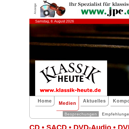
Anzeige
Samstag, 8. August 2026
Home
Aktuelles
Kompo
Medien
Besprechungen
Empfehlung
CD • SACD • DVD-Audio • DV