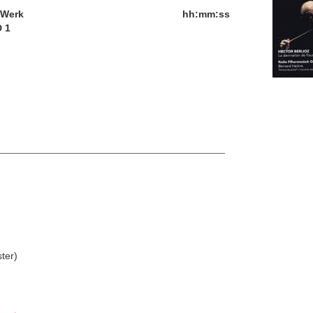
/Werk
hh:mm:ss
 1
ter)