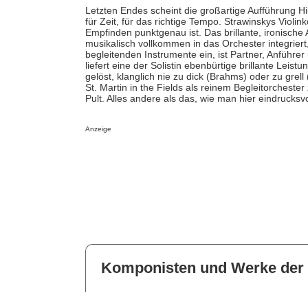
Letzten Endes scheint die großartige Aufführung H
für Zeit, für das richtige Tempo. Strawinskys Violi
Empfinden punktgenau ist. Das brillante, ironische A
musikalisch vollkommen in das Orchester integrier
begleitenden Instrumente ein, ist Partner, Anführer
liefert eine der Solistin ebenbürtige brillante Leis
gelöst, klanglich nie zu dick (Brahms) oder zu gre
St. Martin in the Fields als reinem Begleitorcheste
Pult. Alles andere als das, wie man hier eindrucksv
Anzeige
Komponisten und Werke der 