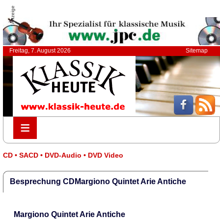
Anzeige
Freitag, 7. August 2026
Sitemap
≡
≡
CD • SACD • DVD-Audio • DVD Video
Besprechung CDMargiono Quintet Arie Antiche
Margiono Quintet Arie Antiche