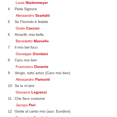
Louis
Niedermeyer
4
Pietà Signore
Alessandro
Scarlatti
5
Se Florindo è fedele
Giulio
Caccini
6
Amarilli, mia bella
Benedetto
Marcello
7
Il mio bel foco
Giuseppe
Giordani
8
Caro mio ben
Francesco
Durante
9
Vergin, tutto amor (Caro mio ben)
Alessandro
Parisotti
10
Se tu m'ami
Giovanni
Legrenzi
11
Che fiero costume
Jacopo
Peri
12
Gioite al canto mio (aus: Euridice)