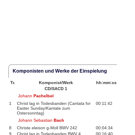
Komponisten und Werke der Einspielung
Tr.
Komponist/Werk
hh:mm:ss
CD/SACD 1
Johann
Pachelbel
1
Christ lag in Todesbanden (Cantata for
00:11:42
Easter Sunday/Kantate zum
Ostersonntag)
Johann Sebastian
Bach
8
Christe eleison g-Moll BWV 242
00:04:34
9
Christ lag in Todesbanden BWV 4
00:16:40