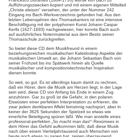
Aufführungszwecken kopiert und mit einem eigenen Mittelteil
„Christe eleison“ versehen, der unter der Nummer 242
Eingang ins Bach-Werkverzeichnis gefunden hat. Aus den
letzten Lebensjahren des Thomaskantors ist eine intensive
Beschäftigung mit der polyphonen Kunst Johann Caspar
Kerlls (1627-1693) nachgewiesen, hier konnte Bach auch
auf ausführliches Notenmaterial aus dem Besitz seiner
Thomasschule zurückgreifen.
So bietet diese CD dem Musikfreund in einem
beziehungsreichen musikalischen Kaleidoskop Aspekte der
musikalischen Umwelt an, die Johann Sebastian Bach von
seiner Frühzeit bis ins Spätwerk hinein als Quelle
musikalischer und kompositionstechnischer Inspiration
dienen konnte.
So weit, so gut. Es ist allerdings kaum damit zu rechnen,
daß ein Hörer, dem die Musik am Herzen liegt, in der Lage
sein wird, diese CD von Anfang bis Ende in einem Zug
anzuhören. Gar zu groß ist die Gefahr, in den polaren
Eiswüsten einer perfekten Interpretation zu erfrieren, die
zwar jedem denkbaren Affekt feinsinnig nachspürt, aber in
keiner der 3625 Sekunden der Spielzeit so etwas wie
innerliche Beteiligung spüren läßt. Wie man anstelle eines
professoral-perfekten „So macht man das!“-Resümees in
dem Hörer das Gefühl aufkommen läßt, daß diese Musik
nach über einem Vierteljahrtausend auch Menschen von
heute noch etwas zu sagen hat, zeigen überzeugend