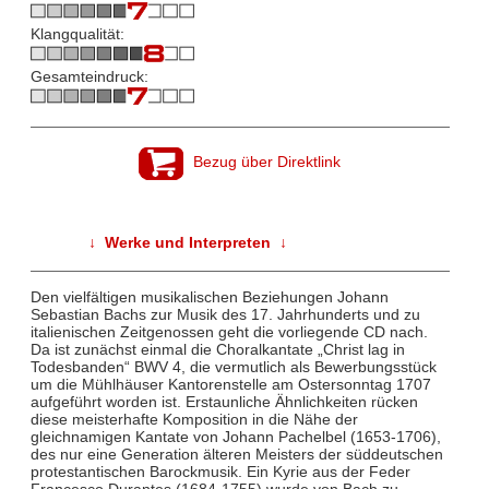
Klangqualität:
Gesamteindruck:
Bezug über Direktlink
↓ Werke und Interpreten ↓
Den vielfältigen musikalischen Beziehungen Johann
Sebastian Bachs zur Musik des 17. Jahrhunderts und zu
italienischen Zeitgenossen geht die vorliegende CD nach.
Da ist zunächst einmal die Choralkantate „Christ lag in
Todesbanden“ BWV 4, die vermutlich als Bewerbungsstück
um die Mühlhäuser Kantorenstelle am Ostersonntag 1707
aufgeführt worden ist. Erstaunliche Ähnlichkeiten rücken
diese meisterhafte Komposition in die Nähe der
gleichnamigen Kantate von Johann Pachelbel (1653-1706),
des nur eine Generation älteren Meisters der süddeutschen
protestantischen Barockmusik. Ein Kyrie aus der Feder
Francesco Durantes (1684-1755) wurde von Bach zu