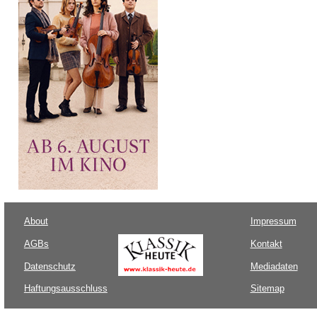
About
Impressum
AGBs
Kontakt
Datenschutz
Mediadaten
Haftungsausschluss
Sitemap