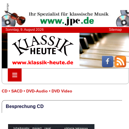
Anzeige
Sonntag, 9. August 2026
Sitemap
≡
≡
CD • SACD • DVD-Audio • DVD Video
Besprechung CD