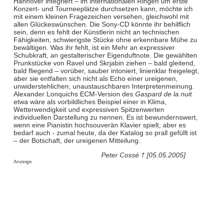
Hannover integriert – im internationalen Ringen um erste
Konzert- und Tourneeplätze durchsetzen kann, möchte ich
mit einem kleinen Fragezeichen versehen, gleichwohl mit
allen Glückeswünschen. Die Sony-CD könnte ihr behilflich
sein, denn es fehlt der Künstlerin nicht an technischen
Fähigkeiten, schwierigste Stücke ohne erkennbare Mühe zu
bewältigen. Was ihr fehlt, ist ein Mehr an expressiver
Schubkraft, an gestalterischer Eigenduftnote. Die gewählten
Prunkstücke von Ravel und Skrjabin ziehen – bald gleitend,
bald fliegend – vorüber, sauber intoniert, linienklar freigelegt,
aber sie entfalten sich nicht als Echo einer ureigenen,
unwiderstehlichen, unaustauschbaren Interpretenmeinung.
Alexander Lonquichs ECM-Version des
Gaspard de la nuit
etwa wäre als vorbildliches Beispiel einer in Klima,
Wetterwendigkeit und expressiven Spitzenwerten
individuellen Darstellung zu nennen. Es ist bewundernswert,
wenn eine Pianistin hochsouverän Klavier spielt, aber es
bedarf auch - zumal heute, da der Katalog so prall gefüllt ist
– der Botschaft, der ureigenen Mitteilung.
Peter Cossé † [05.05.2005]
Anzeige