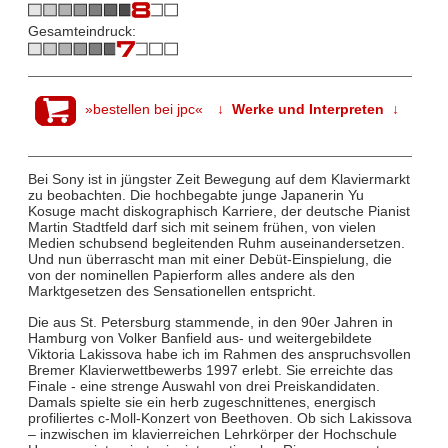
Gesamteindruck:
»bestellen bei jpc«
↓ Werke und Interpreten ↓
Bei Sony ist in jüngster Zeit Bewegung auf dem Klaviermarkt
zu beobachten. Die hochbegabte junge Japanerin Yu
Kosuge macht diskographisch Karriere, der deutsche Pianist
Martin Stadtfeld darf sich mit seinem frühen, von vielen
Medien schubsend begleitenden Ruhm auseinandersetzen.
Und nun überrascht man mit einer Debüt-Einspielung, die
von der nominellen Papierform alles andere als den
Marktgesetzen des Sensationellen entspricht.
Die aus St. Petersburg stammende, in den 90er Jahren in
Hamburg von Volker Banfield aus- und weitergebildete
Viktoria Lakissova habe ich im Rahmen des anspruchsvollen
Bremer Klavierwettbewerbs 1997 erlebt. Sie erreichte das
Finale - eine strenge Auswahl von drei Preiskandidaten.
Damals spielte sie ein herb zugeschnittenes, energisch
profiliertes c-Moll-Konzert von Beethoven. Ob sich Lakissova
– inzwischen im klavierreichen Lehrkörper der Hochschule