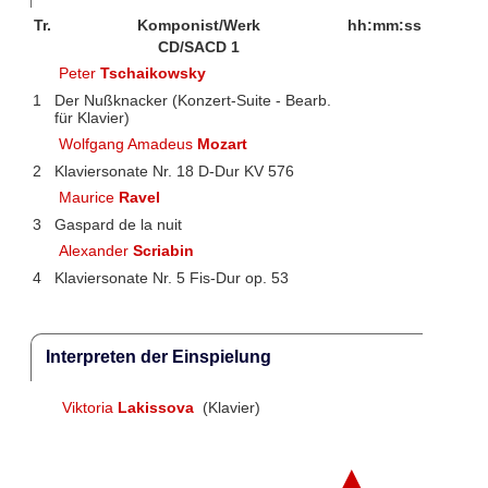
Tr.
Komponist/Werk
hh:mm:ss
CD/SACD 1
Peter
Tschaikowsky
1
Der Nußknacker (Konzert-Suite - Bearb.
für Klavier)
Wolfgang Amadeus
Mozart
2
Klaviersonate Nr. 18 D-Dur KV 576
Maurice
Ravel
3
Gaspard de la nuit
Alexander
Scriabin
4
Klaviersonate Nr. 5 Fis-Dur op. 53
Interpreten der Einspielung
Viktoria
Lakissova
(Klavier)
▲