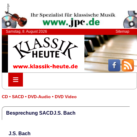
Anzeige
Samstag, 8. August 2026
Sitemap
≡
≡
CD • SACD • DVD-Audio • DVD Video
Besprechung SACDJ.S. Bach
J.S. Bach