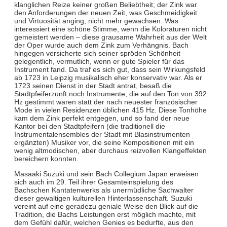
klanglichen Reize keiner großen Beliebtheit; der Zink war
den Anforderungen der neuen Zeit, was Geschmeidigkeit
und Virtuosität anging, nicht mehr gewachsen. Was
interessiert eine schöne Stimme, wenn die Koloraturen nicht
gemeistert werden – diese grausame Wahrheit aus der Welt
der Oper wurde auch dem Zink zum Verhängnis. Bach
hingegen versicherte sich seiner spröden Schönheit
gelegentlich, vermutlich, wenn er gute Spieler für das
Instrument fand. Da traf es sich gut, dass sein Wirkungsfeld
ab 1723 in Leipzig musikalisch eher konservativ war. Als er
1723 seinen Dienst in der Stadt antrat, besaß die
Stadtpfeiferzunft noch Instrumente, die auf den Ton von 392
Hz gestimmt waren statt der nach neuester französischer
Mode in vielen Residenzen üblichen 415 Hz. Diese Tonhöhe
kam dem Zink perfekt entgegen, und so fand der neue
Kantor bei den Stadtpfeifern (die traditionell die
Instrumentalensembles der Stadt mit Blasinstrumenten
ergänzten) Musiker vor, die seine Kompositionen mit ein
wenig altmodischen, aber durchaus reizvollen Klangeffekten
bereichern konnten.
Masaaki Suzuki und sein Bach Collegium Japan erweisen
sich auch im 29. Teil ihrer Gesamteinspielung des
Bachschen Kantatenwerks als unermüdliche Sachwalter
dieser gewaltigen kulturellen Hinterlassenschaft. Suzuki
vereint auf eine geradezu geniale Weise den Blick auf die
Tradition, die Bachs Leistungen erst möglich machte, mit
dem Gefühl dafür, welchen Genies es bedurfte, aus den