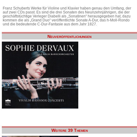
Franz Schuberts Werke für Violine und Klavier haben genau den Umfang, der
auf zwei CDs passt. Es sind die drei Sonaten des Neunzehnjährigen, die der
geschäftstüchtige Verleger Diabelli als „Sonatinen“ herausgegeben hat, dazu
kommen die als „Grand Duo“ veröffentlichte Sonate A-Dur, das h-Moll-Rondo
und die bedeutende C-Dur-Fantasie aus dem Jahr 1827.
Neuveröffentlichungen
Weitere 39 Themen