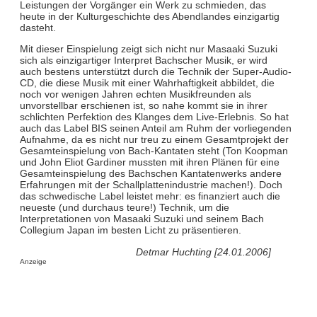
Leistungen der Vorgänger ein Werk zu schmieden, das
heute in der Kulturgeschichte des Abendlandes einzigartig
dasteht.
Mit dieser Einspielung zeigt sich nicht nur Masaaki Suzuki
sich als einzigartiger Interpret Bachscher Musik, er wird
auch bestens unterstützt durch die Technik der Super-Audio-
CD, die diese Musik mit einer Wahrhaftigkeit abbildet, die
noch vor wenigen Jahren echten Musikfreunden als
unvorstellbar erschienen ist, so nahe kommt sie in ihrer
schlichten Perfektion des Klanges dem Live-Erlebnis. So hat
auch das Label BIS seinen Anteil am Ruhm der vorliegenden
Aufnahme, da es nicht nur treu zu einem Gesamtprojekt der
Gesamteinspielung von Bach-Kantaten steht (Ton Koopman
und John Eliot Gardiner mussten mit ihren Plänen für eine
Gesamteinspielung des Bachschen Kantatenwerks andere
Erfahrungen mit der Schallplattenindustrie machen!). Doch
das schwedische Label leistet mehr: es finanziert auch die
neueste (und durchaus teure!) Technik, um die
Interpretationen von Masaaki Suzuki und seinem Bach
Collegium Japan im besten Licht zu präsentieren.
Detmar Huchting [24.01.2006]
Anzeige