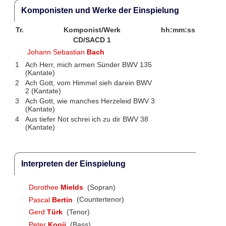
Komponisten und Werke der Einspielung
Tr.
Komponist/Werk
hh:mm:ss
CD/SACD 1
Johann Sebastian
Bach
1
Ach Herr, mich armen Sünder BWV 135
(Kantate)
2
Ach Gott, vom Himmel sieh darein BWV
2 (Kantate)
3
Ach Gott, wie manches Herzeleid BWV 3
(Kantate)
4
Aus tiefer Not schrei ich zu dir BWV 38
(Kantate)
Interpreten der Einspielung
Dorothee
Mields
(Sopran)
Pascal
Bertin
(Countertenor)
Gerd
Türk
(Tenor)
Peter
Kooij
(Bass)