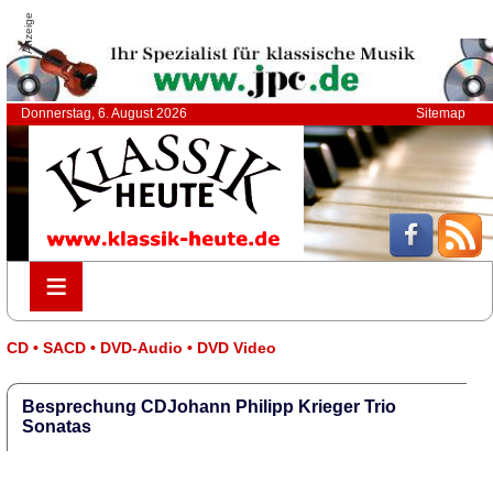
Anzeige
Donnerstag, 6. August 2026
Sitemap
≡
≡
CD • SACD • DVD-Audio • DVD Video
Besprechung CDJohann Philipp Krieger Trio
Sonatas