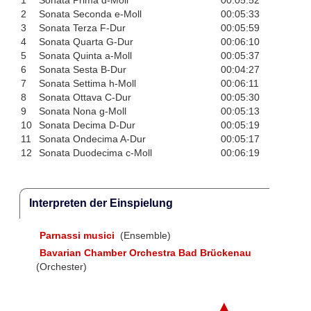
2
Sonata Seconda e-Moll
00:05:33
3
Sonata Terza F-Dur
00:05:59
4
Sonata Quarta G-Dur
00:06:10
5
Sonata Quinta a-Moll
00:05:37
6
Sonata Sesta B-Dur
00:04:27
7
Sonata Settima h-Moll
00:06:11
8
Sonata Ottava C-Dur
00:05:30
9
Sonata Nona g-Moll
00:05:13
10
Sonata Decima D-Dur
00:05:19
11
Sonata Ondecima A-Dur
00:05:17
12
Sonata Duodecima c-Moll
00:06:19
Interpreten der Einspielung
Parnassi musici
(Ensemble)
Bavarian Chamber Orchestra Bad Brückenau
(Orchester)
▲