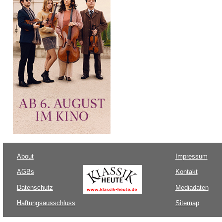
About
Impressum
AGBs
Kontakt
Datenschutz
Mediadaten
Haftungsausschluss
Sitemap