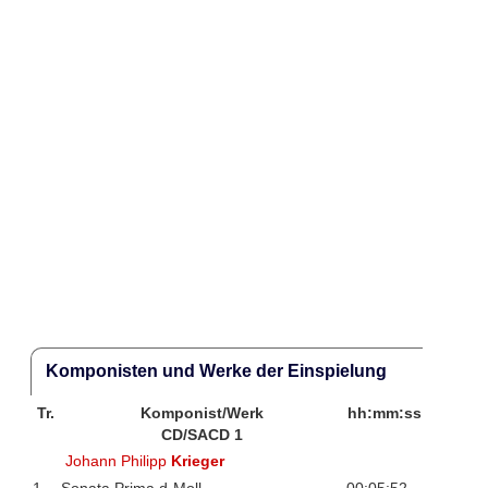
Komponisten und Werke der Einspielung
Tr.
Komponist/Werk
hh:mm:ss
CD/SACD 1
Johann Philipp
Krieger
1
Sonata Prima d-Moll
00:05:52