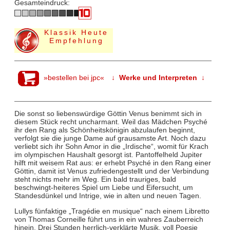
Gesamteindruck:
Klassik Heute
Empfehlung
»bestellen bei jpc«
↓ Werke und Interpreten ↓
Die sonst so liebenswürdige Göttin Venus benimmt sich in
diesem Stück recht uncharmant. Weil das Mädchen Psyché
ihr den Rang als Schönheitskönigin abzulaufen beginnt,
verfolgt sie die junge Dame auf grausamste Art. Noch dazu
verliebt sich ihr Sohn Amor in die „Irdische“, womit für Krach
im olympischen Haushalt gesorgt ist. Pantoffelheld Jupiter
hilft mit weisem Rat aus: er erhebt Psyché in den Rang einer
Göttin, damit ist Venus zufriedengestellt und der Verbindung
steht nichts mehr im Weg. Ein bald trauriges, bald
beschwingt-heiteres Spiel um Liebe und Eifersucht, um
Standesdünkel und Intrige, wie in alten und neuen Tagen.
Lullys fünfaktige „Tragédie en musique“ nach einem Libretto
von Thomas Corneille führt uns in ein wahres Zauberreich
hinein. Drei Stunden herrlich-verklärte Musik, voll Poesie