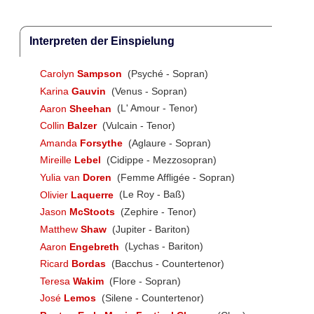
Interpreten der Einspielung
Carolyn
Sampson
(Psyché - Sopran)
Karina
Gauvin
(Venus - Sopran)
Aaron
Sheehan
(L' Amour - Tenor)
Collin
Balzer
(Vulcain - Tenor)
Amanda
Forsythe
(Aglaure - Sopran)
Mireille
Lebel
(Cidippe - Mezzosopran)
Yulia van
Doren
(Femme Affligée - Sopran)
Olivier
Laquerre
(Le Roy - Baß)
Jason
McStoots
(Zephire - Tenor)
Matthew
Shaw
(Jupiter - Bariton)
Aaron
Engebreth
(Lychas - Bariton)
Ricard
Bordas
(Bacchus - Countertenor)
Teresa
Wakim
(Flore - Sopran)
José
Lemos
(Silene - Countertenor)