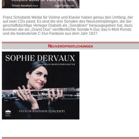
Franz Schuberts Werke für Violine und Klavier haben genau den Umfang, der
auf zwei CDs passt. Es sind die drei Sonaten des Neunzehnjährigen, die der
geschäftstüchtige Verleger Diabelli als „Sonatinen“ herausgegeben hat, dazu
kommen die als „Grand Duo“ veröffentlichte Sonate A-Dur, das h-Moll-Rondo
und die bedeutende C-Dur-Fantasie aus dem Jahr 1827.
Neuveröffentlichungen