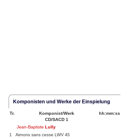
Komponisten und Werke der Einspielung
Tr.
Komponist/Werk
hh:mm:ss
CD/SACD 1
Jean-Baptiste
Lully
1
Aimons sans cesse LWV 45