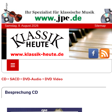
Anzeige
Samstag, 8. August 2026
Sitemap
≡
≡
CD • SACD • DVD-Audio • DVD Video
Besprechung CD