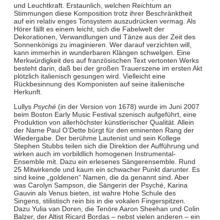
und Leuchtkraft. Erstaunlich, welchen Reichtum an
Stimmungen diese Komposition trotz ihrer Beschränktheit
auf ein relativ enges Tonsystem auszudrücken vermag. Als
Hörer fällt es einem leicht, sich die Fabelwelt der
Dekorationen, Verwandlungen und Tänze aus der Zeit des
Sonnenkönigs zu imaginieren. Wer darauf verzichten will,
kann immerhin in wunderbaren Klängen schwelgen. Eine
Merkwürdigkeit des auf französischen Text vertonten Werks
besteht darin, daß bei der großen Trauerszene im ersten Akt
plötzlich italienisch gesungen wird. Vielleicht eine
Rückbesinnung des Komponisten auf seine italienische
Herkunft.
Lullys
Psyché
(in der Version von 1678) wurde im Juni 2007
beim Boston Early Music Festival szenisch aufgeführt, eine
Produktion von allerhöchster künstlerischer Qualität. Allein
der Name Paul O’Dette bürgt für den eminenten Rang der
Wiedergabe. Der berühme Lautenist und sein Kollege
Stephen Stubbs teilen sich die Direktion der Aufführung und
wirken auch im vorbildlich homogenen Instrumental-
Ensemble mit. Dazu ein erlesenes Sängerensemble. Rund
25 Mitwirkende und kaum ein schwacher Punkt darunter. Es
sind keine „goldenen“ Namen, die da genannt sind. Aber
was Carolyn Sampson, die Sängerin der Psyché, Karina
Gauvin als Venus bieten, ist wahre Hohe Schule des
Singens, stilistisch rein bis in die vokalen Fingerspitzen.
Dazu Yulia van Doren, die Tenöre Aaron Sheehan und Colin
Balzer, der Altist Ricard Bordas – nebst vielen anderen – ein