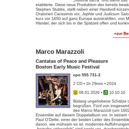
etablierte. Diese neue Produktion des bereits bewä
Stephen Stubbs, stellt neben einer Handvoll kürzer
Oratorien Carissimis vor,
Jephte
und
Judicium Sal
kurz vor 1650 auf ganz Europa ausstrahlten, von M
Händel, der sich bis in die Spätzeit offen und kon
»zur B
Marco Marazzoli
Cantatas of Peace and Pleasure
Boston Early Music Festival
cpo 555 731-2
2 CD • 1h 29min • 2024
08.01.2026
•
10 10 10
Bislang ungehobene Schätze di
begrüßen. Fünf von insgesamt
des Marco Marazzoli (um 1602 
Ensemble auf diesem Doppelalbum vor. In seinem wi
Paul O'Dette, einer der beiden Leiter des Ensemble
davon, wie mühsam es ist, modernes Aufführungsma
„beinahe unleserlich“ sind sowie vor „durchgestr