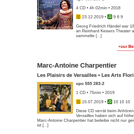
4 CD • 4h 02min • 2018
23.12.2019
•
9 8 9
Georg Friedrich Händel war 18
an Reinhard Keisers Theater
sammelte [...]
»zur B
Marc-Antoine Charpentier
Les Plaisirs de Versailles • Les Arts Flor
cpo 555 283-2
1 CD • 75min • 2019
15.07.2019
•
10 10 10
Diese CD verrät beim Anhören 
Versailles haben sich auf höh
Marc-Antoine Charpentier hat beileibe nicht nur ge
ist [...]