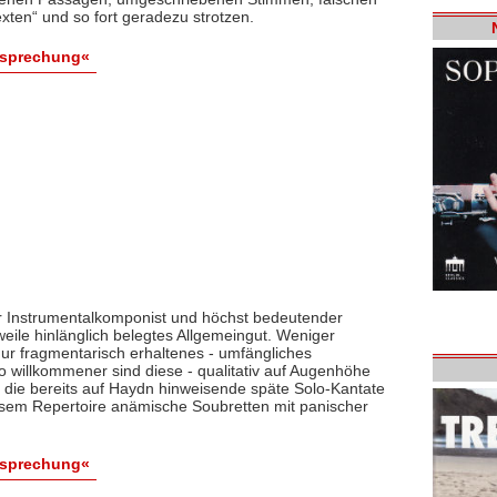
exten“ und so fort geradezu strotzen.
esprechung«
 Instrumentalkomponist und höchst bedeutender
rweile hinlänglich belegtes Allgemeingut. Weniger
 nur fragmentarisch erhaltenes - umfängliches
 willkommener sind diese - qualitativ auf Augenhöhe
 die bereits auf Haydn hinweisende späte Solo-Kantate
iesem Repertoire anämische Soubretten mit panischer
esprechung«