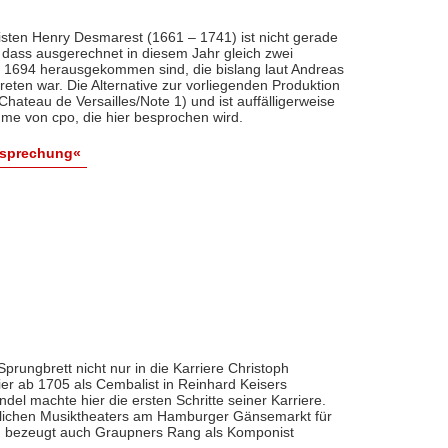
sten Henry Desmarest (1661 – 1741) ist nicht gerade
dass ausgerechnet in diesem Jahr gleich zwei
1694 herausgekommen sind, die bislang laut Andreas
eten war. Die Alternative zur vorliegenden Produktion
hateau de Versailles/Note 1) und ist auffälligerweise
hme von cpo, die hier besprochen wird.
esprechung«
rungbrett nicht nur in die Karriere Christoph
er ab 1705 als Cembalist in Reinhard Keisers
del machte hier die ersten Schritte seiner Karriere.
erlichen Musiktheaters am Hamburger Gänsemarkt für
n bezeugt auch Graupners Rang als Komponist