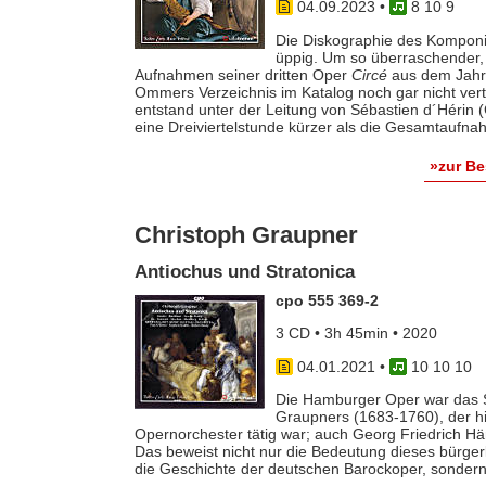
04.09.2023
•
8 10 9
Die Diskographie des Komponi
üppig. Um so überraschender, 
Aufnahmen seiner dritten Oper
Circé
aus dem Jahr 
Ommers Verzeichnis im Katalog noch gar nicht vertr
entstand unter der Leitung von Sébastien d´Hérin (C
eine Dreiviertelstunde kürzer als die Gesamtaufna
»zur B
Christoph Graupner
Antiochus und Stratonica
cpo 555 369-2
3 CD • 3h 45min • 2020
04.01.2021
•
10 10 10
Die Hamburger Oper war das Sp
Graupners (1683-1760), der hi
Opernorchester tätig war; auch Georg Friedrich Hän
Das beweist nicht nur die Bedeutung dieses bürg
die Geschichte der deutschen Barockoper, sonder