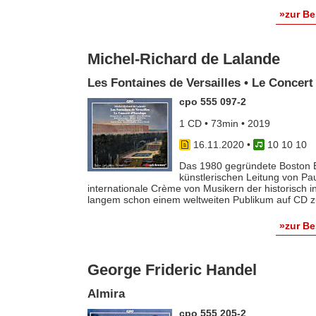
»zur B
Michel-Richard de Lalande
Les Fontaines de Versailles • Le Concert
cpo 555 097-2
1 CD • 73min • 2019
16.11.2020
•
10 10 10
Das 1980 gegründete Boston E
künstlerischen Leitung von Pa
internationale Crème von Musikern der historisch in
langem schon einem weltweiten Publikum auf CD 
»zur B
George Frideric Handel
Almira
cpo 555 205-2