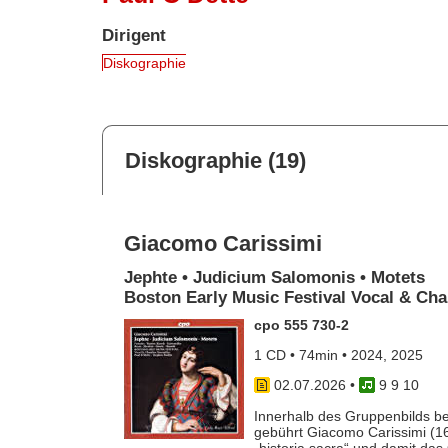
Dirigent
Diskographie
Diskographie (19)
Giacomo Carissimi
Jephte • Judicium Salomonis • Motets
Boston Early Music Festival Vocal & C
cpo 555 730-2
1 CD • 74min • 2024, 2025
02.07.2026
•
9 9 10
Innerhalb des Gruppenbilds b
gebührt Giacomo Carissimi (16
„historia sacra“ und damit da