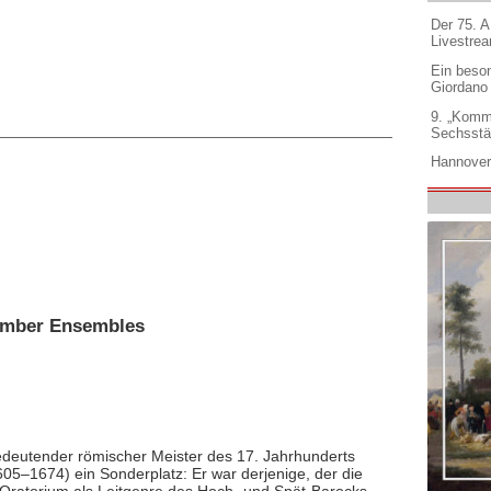
Der 75. 
Livestre
Ein beso
Giordano
9. „Komm
Sechsstä
Hannover
hamber Ensembles
edeutender römischer Meister des 17. Jahrhunderts
05–1674) ein Sonderplatz: Er war derjenige, der die
s Oratorium als Leitgenre des Hoch- und Spät-Barocks