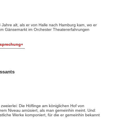
 Jahre alt, als er von Halle nach Hamburg kam, wo er
 am Gänsemarkt im Orchester Theatererfahrungen
esprechung«
issants
zweierlei: Die Höflinge am königlichen Hof von
erem Niveau amüsiert, als man gemeinhin meint. Und:
istliche Werke komponiert, für die er gemeinhin bekannt