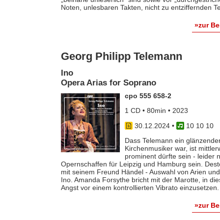
Noten, unlesbaren Takten, nicht zu entziffernden T
»zur B
Georg Philipp Telemann
Ino
Opera Arias for Soprano
cpo 555 658-2
1 CD • 80min • 2023
30.12.2024
•
10 10 10
Dass Telemann ein glänzender
Kirchenmusiker war, ist mittle
prominent dürfte sein - leider
Opernschaffen für Leipzig und Hamburg sein. Desto
mit seinem Freund Händel - Auswahl von Arien und
Ino. Amanda Forsythe bricht mit der Marotte, in d
Angst vor einem kontrollierten Vibrato einzusetzen.
»zur B