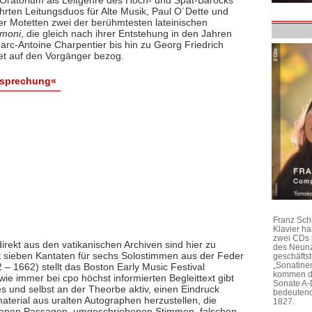
hrten Leitungsduos für Alte Musik, Paul O´Dette und
er Motetten zwei der berühmtesten lateinischen
omoni
, die gleich nach ihrer Entstehung in den Jahren
arc-Antoine Charpentier bis hin zu Georg Friedrich
kret auf den Vorgänger bezog.
esprechung«
Franz Sch
Klavier h
zwei CDs 
rekt aus den vatikanischen Archiven sind hier zu
des Neunz
 sieben Kantaten für sechs Solostimmen aus der Feder
geschäftst
„Sonatine
– 1662) stellt das Boston Early Music Festival
kommen di
e immer bei cpo höchst informierten Begleittext gibt
Sonate A-
s und selbst an der Theorbe aktiv, einen Eindruck
bedeutend
terial aus uralten Autographen herzustellen, die
1827.
ichenen Passagen, umgeschriebenen Stimmen, falschen