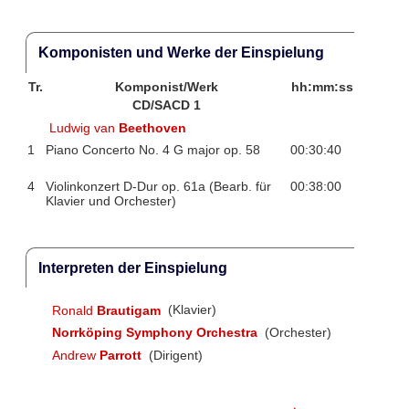
Komponisten und Werke der Einspielung
Tr.
Komponist/Werk
hh:mm:ss
CD/SACD 1
Ludwig van
Beethoven
1
Piano Concerto No. 4 G major op. 58
00:30:40
4
Violinkonzert D-Dur op. 61a (Bearb. für
00:38:00
Klavier und Orchester)
Interpreten der Einspielung
Ronald
Brautigam
(Klavier)
Norrköping Symphony Orchestra
(Orchester)
Andrew
Parrott
(Dirigent)