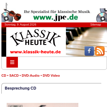
Anzeige
Sonntag, 9. August 2026
Sitemap
≡
≡
CD • SACD • DVD-Audio • DVD Video
Besprechung CD