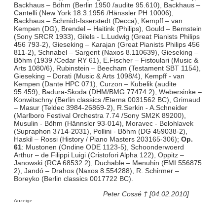
Backhaus – Böhm (Berlin 1950 /audite 95.610), Backhaus –
Cantelli (New York 18.3.1956 /Hänssler PH 10006),
Backhaus – Schmidt-Isserstedt (Decca), Kempff – van
Kempen (DG), Brendel – Haitink (Philips), Gould – Bernstein
(Sony SRCR 1933), Gilels - L.Ludwig (Great Pianists Philips
456 793-2), Gieseking – Karajan (Great Pianists Philips 456
811-2), Schnabel – Sargent (Naxos 8.110639), Gieseking –
Böhm (1939 /Cedar RY 61), E.Fischer – Fistoulari (Music &
Arts 1080/6), Rubinstein – Beecham (Testament SBT 1154),
Gieseking – Dorati (Music & Arts 1098/4), Kempff - van
Kempen (Dante HPC 071), Curzon – Kubelik (audite
95.459), Badura-Skoda (DHM/BMG 77474 2), Webersinke –
Konwitschny (Berlin classics /Eterna 0031562 BC), Grimaud
– Masur (Teldec 3984-26869-2), R.Serkin - A.Schneider
(Marlboro Festival Orchestra 7.74 /Sony SM2K 89200),
Musulin - Böhm (Hännsler 93-014), Moravec - Belohlavek
(Supraphon 3714-2031), Pollini - Böhm (DG 459038-2),
Haskil – Rossi (History / Piano Masters 203165-306);
Op.
61
: Mustonen (Ondine ODE 1123-5), Schoonderwoerd
Arthur – de Filippi Luigi (Cristofori Alpha 122), Oppitz –
Janowski (RCA 68532 2), Duchable – Menuhin (EMI 556875
2), Jandó – Drahos (Naxos 8.554288), R. Schirmer –
Boreyko (Berlin classics 0017722 BC).
Peter Cossé † [04.02.2010]
Anzeige