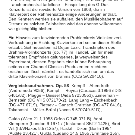
– auch orchestral tadellose – Einspielung des G-Dur-
Konzerts ist die revidierte Version von 1808, die im
Klavierpart der Rahmensätze einige Änderungen enthält.
Den Kennern werden sie auffallen, den Musikliebhabern auf
Distanz zu solchen Feinheiten wird das ebenso willkommen
wie gleichgültig bleiben.
Ein Hinweis zum faszinierenden Problemkreis Violinkonzert-
Verfrachtung in Richtung Klavierkonzert sei an dieser Stelle
erlaubt. Seit neuestem ist Dejan Lazic’ Transkription des
Brahms-Violinkonzerts (op. 77) im Handel. Ein für mein
tolerantes Empfinden gelungenes, ja wegweisendes
Experiment, dessen Ergebnis eine kühne Behauptung
seitens der Channel Classics-Produzenten rechtens
erscheinen lässt, nämlich: es handelte sich nun um das
dritte Klavierkonzert von Brahms (CCS SA 29410).
Vergleichsaufnahmen: Op. 58
: Kempff – Abendroth
(Andromeda 9056), Kempff – Reyna (Caracas 3.1956 /IDIS
6481/82), Plagge – Beissel (Aida 57230563), Zimerman –
Bernstein (DG VHS 072179-2), Lang Lang – Eschenbach
(DG 477 6719), Pletnev – Gansch Christian (DG 477 6416),
Takahashi – Müller-Brühl (Naxos 8.570749-51D),
Gulda (Wien 21.1.1953 Orfeo C 745 071 B), Adni –
Klemperer (London 9.1971 / (Testament SBT2 1425), Biret–
Wit (IBA/Naxos 8.571257), Haskil – Dixon (Berlin 1954
/Audite 23.421), Gulda (Lugano 14.5.1965 /Ermitage 155),