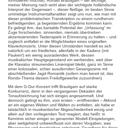
formulieren möchte). Ronald Brautigam – der wichtige,
meiner Meinung nach wohl aber der wichtigste holländische
Interpret der Gegenwart –, dieser fleißige, im besten Sinne
umtriebige Instrumentalfanatiker zeigt uns nun, wie man mit
dieser problematischen Transkription zu einem rundherum
befriedigenden, ja begeisternden Ergebnis kommen kann.
Es gelingt ihm, das kantable Potential der „Urfassung“ im
Zuge forschenden, sinnenden, niemals übertrieben
akzentuierenden Tastenspiels in Erinnerung zu halten – und
zugleich entfaltet er die Möglichkeiten eines originellen
Klavierkonzerts. Unter diesen Umständen handelt es sich
natürlich um ein friedliches, allenfalls in der Kadenz (mit
Pauken!) ein wenig ausrastendes Werk, dessen
musikalischer Hauptgegenstand ein werbendes, weit über
die Klaviatur streunendes Linienspiel bleibt, ganz im Sinne
einer kolossalen, schier ausufernden Gesangszene mit
abschließender Jagd-Romantik (sofern man bereit ist, das
Rondo-Thema diesem Freiluftgewerbe zuzuordnen).
Mit dem G-Dur-Konzert trifft Brautigam auf starke
Konkurrenz, denn in den vergangenen Dekaden der
Tonaufzeichnung hat sich einiges angesammelt. Und
dennoch gelingt es ihm, vom ersten – eröffnenden – Akkord
an ein eigenes Weben und Walten zu entfalten, als habe er
tatsächlich in musikantischer Abgeschiedenheit einzig und
allein auf den vorliegenden Text reagiert, das heißt: in
Kenntnis sicher einiger so genannter Modell-Einspielungen,
aber weitgehend unbeeinflusst von deren Vorgaben, was
Phrasierung und dergleichen anbelangt. Grundlage für diese