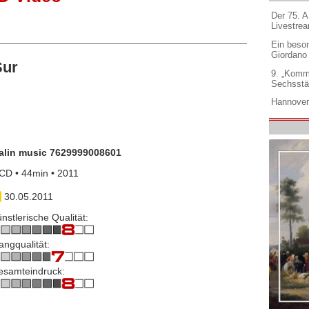
Der 75. 
Livestre
Ein beso
Giordano
Sur
9. „Komm
Sechsstä
Hannover
alin music 7629999008601
CD • 44min • 2011
30.05.2011
nstlerische Qualität:
angqualität:
esamteindruck: