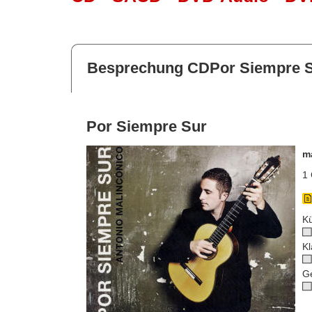
Besprechung CDPor Siempre 
Por Siempre Sur
m
1 
Kü
Kl
G