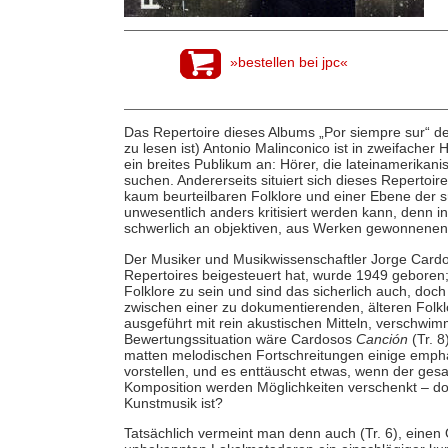
»bestellen bei jpc«
Das Repertoire dieses Albums „Por siempre sur“ des 
zu lesen ist) Antonio Malinconico ist in zweifacher 
ein breites Publikum an: Hörer, die lateinamerika
suchen. Andererseits situiert sich dieses Repertoir
kaum beurteilbaren Folklore und einer Ebene der 
unwesentlich anders kritisiert werden kann, denn i
schwerlich an objektiven, aus Werken gewonnenen
Der Musiker und Musikwissenschaftler Jorge Cardos
Repertoires beigesteuert hat, wurde 1949 geboren
Folklore zu sein und sind das sicherlich auch, doch
zwischen einer zu dokumentierenden, älteren Fol
ausgeführt mit rein akustischen Mitteln, verschwimm
Bewertungssituation wäre Cardosos
Canción
(Tr. 
matten melodischen Fortschreitungen einige emph
vorstellen, und es enttäuscht etwas, wenn der gesa
Komposition werden Möglichkeiten verschenkt – doc
Kunstmusik ist?
Tatsächlich vermeint man denn auch (Tr. 6), eine