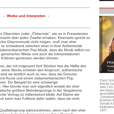
↓ Werke und Interpreten ↓
Gitarristen (oder „Chitarrista“, wie es in Pressetexten
Hinsicht über jeden Zweifel erhaben. Einerseits spricht es
nische Gitarrenmusik nicht mögen, muß man eher
e so schwebend zwischen einer in ihrer Authentizität
südamerikanischen Pop-Musik, dass die Musik selbst nur
n generischer Weise und auch die Interpretationen
 Kriterien gemessen werden können.
o, der mit insgesamt fünf Stücken fast die Hälfte des
; seine Stücke erheben den Anspruch, authentische
 sind sie letztlich auch so neu, dass die Grenzen
klore-Kunst und einem südamerikanischen Pop,
Franz Sch
en. Ein Beispiel für eine schwierige
Klavier h
8): Hier könnte man sich eigentlich anstatt der eher
zwei CDs 
atische größere Melodiesprünge in der Singstimme
des Neunz
geschäftst
mte Vortrag so mittenbetont bleibt. Auf Ebene der
„Sonatine
h kann man Folklore dafür tadeln, dass sie nicht
kommen di
Sonate A-
bedeutend
n Qualitätssprung wahrzunehmen, wenn nach den eher
1827.