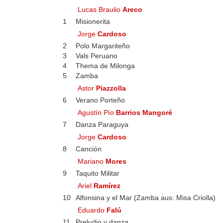
Lucas Braulio
Areco
1
Misionerita
Jorge
Cardoso
2
Polo Margariteño
3
Vals Peruano
4
Thema de Milonga
5
Zamba
Astor
Piazzolla
6
Verano Porteño
Agustín Pío
Barrios Mangoré
7
Danza Paraguya
Jorge
Cardoso
8
Canción
Mariano
Mores
9
Taquito Militar
Ariel
Ramírez
10
Alfonsina y el Mar (Zamba aus: Misa Criolla)
Eduardo
Falú
11
Preludio y danza