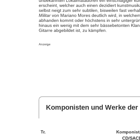
unbekannten Lokalmatadoren ein einschlägiger kun
erscheint, welcher auch einen dezidiert kunstmusik
selbst neigt zum sehr subtilen, bisweilen fast ver
Militar
von Mariano Mores deutlich wird, in welche
abhanden kommt oder höchstens in sehr untergründ
hinaus ein wenig mit dem sehr bässebetonten Klangb
Gitarre abgebildet ist, zu kämpfen.
Anzeige
Komponisten und Werke der 
Tr.
Komponist
CD/SAC