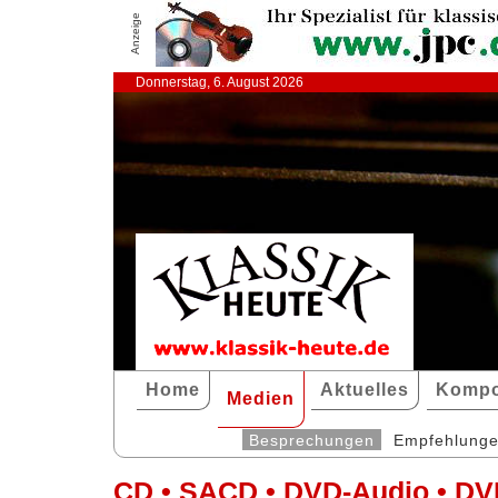
Anzeige
Donnerstag, 6. August 2026
Home
Aktuelles
Kompo
Medien
Besprechungen
Empfehlung
CD • SACD • DVD-Audio • DV