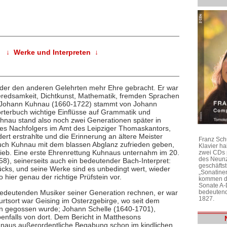
↓ Werke und Interpreten ↓
 oder den anderen Gelehrten mehr Ehre gebracht. Er war
 Beredsamkeit, Dichtkunst, Mathematik, fremden Sprachen
r Johann Kuhnau (1660-1722) stammt von Johann
rterbuch wichtige Einflüsse auf Grammatik und
hnau stand also noch zwei Generationen später in
nes Nachfolgers im Amt des Leipziger Thomaskantors,
rt erstrahlte und die Erinnerung an ältere Meister
Franz Sch
auch Kuhnau mit dem blassen Abglanz zufrieden geben,
Klavier h
blieb. Eine erste Ehrenrettung Kuhnaus unternahm im 20.
zwei CDs 
des Neunz
), seinerseits auch ein bedeutender Bach-Interpret:
geschäftst
ücks, und seine Werke sind es unbedingt wert, wieder
„Sonatine
 hier genau der richtige Prüfstein vor.
kommen di
Sonate A-
bedeutend
e bedeutenden Musiker seiner Generation rechnen, er war
1827.
urtsort war Geising im Osterzgebirge, wo seit dem
nn gegossen wurde; Johann Schelle (1640-1701),
nfalls von dort. Dem Bericht in Matthesons
uhnaus außerordentliche Begabung schon im kindlichen