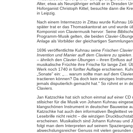
Alter, etwa als Neunjähriger erhält er in Dresden 
Hoforganist Christoph Kittel, besuchte dann die Kr
in Leipzig.
Nach einem Intermezzo in Zittau wurde Kuhnau 168
später trat er das Thomaskantorat an und wurde übe
Komponist von Claviermusik hervor: Seine
Biblisch
Programm-Musik gelten, die beiden
Clavier-Übung
Anlage als Vorbilder der gleichartigen Sammlungen 
1696 veröffentlichte Kuhnau seine
Frischen Clavie
Invention und Manier auff dem Claviere zu spielen
– ähnlich den
Clavier-Übungen
– ihren Einfluss au
musikalische Früchte ihre Frische für lange Zeit: Ü
Werk noch 1740 in fünfter Auflage erschienen. Kuhn
„Sonate" ein: „… warum sollte man auf dem Clavier
tractieren können? Da doch kein einziges Instrum
jemals disputierlich gemacht hat." So rühmt er in 
Claviers.
Jan Katzschke hat sich schon einmal auf einer CD m
stilsicher für die Musik von Johann Kuhnau eingeset
klangschönen Instrument in deutscher Bauweise aus
Katzschke hat auch den informativen Begleittext ver
Lesebrille nicht reicht – die winzigen Druckbuchs
erscheinen. Musikalisch sind Johann Kuhnau und J
folgt man dem Interpreten auf seinem Spaziergang
abwechslungsreicher Genuss mit vielen gesunden 