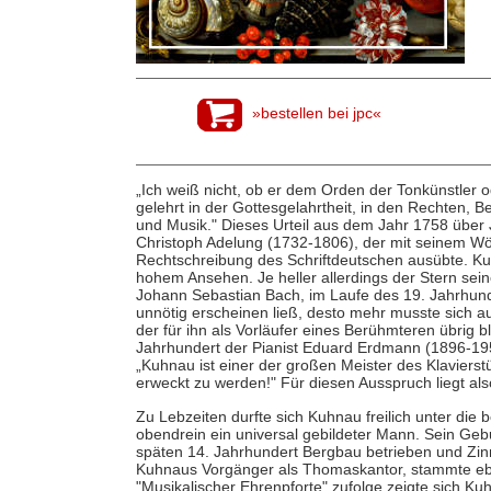
»bestellen bei jpc«
„Ich weiß nicht, ob er dem Orden der Tonkünstler
gelehrt in der Gottesgelahrtheit, in den Rechten,
und Musik." Dieses Urteil aus dem Jahr 1758 übe
Christoph Adelung (1732-1806), der mit seinem Wö
Rechtschreibung des Schriftdeutschen ausübte. Ku
hohem Ansehen. Je heller allerdings der Stern sei
Johann Sebastian Bach, im Laufe des 19. Jahrhunde
unnötig erscheinen ließ, desto mehr musste sich 
der für ihn als Vorläufer eines Berühmteren übrig 
Jahrhundert der Pianist Eduard Erdmann (1896-1958
„Kuhnau ist einer der großen Meister des Klavierst
erweckt zu werden!" Für diesen Ausspruch liegt also
Zu Lebzeiten durfte sich Kuhnau freilich unter di
obendrein ein universal gebildeter Mann. Sein Geb
späten 14. Jahrhundert Bergbau betrieben und Zi
Kuhnaus Vorgänger als Thomaskantor, stammte ebe
"Musikalischer Ehrenpforte" zufolge zeigte sich K