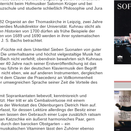
Unterricht beim Hofmusiker Salomon Krüger und bei
euzschule und studierte schließlich Philosophie und Jura
2 Organist an der Thomaskirche in Leipzig, zwei Jahre
rdies Musikdirektor der Universität. Kuhnau sticht als
en Historien
von 1700 dürfen als frühe Beispiele der
en
von 1689 und 1690 werden in ihrer systematischen
J. S. Bachs betrachtet.
r-Früchte
mit dem Untertitel
Sieben Suonaten von guter
. Die unterhaltsame und höchst vielgestaltige Musik hat
f Bach nicht verfehlt; obendrein bewahrten sich Kuhnaus
ber 40 Jahre nach seiner Erstveröffentlichung ist das
au führte in der deutschen Klaviermusik den Begriff
 nicht eben, wie auf anderen Instrumenten, dergleichen
ent dem Clavier die Praecedenz an Vollkommenheit
der umwegreichen Sprache seiner Zeit die Vorteile des
it Soprankantaten liebevoll, kenntnisreich und
zt. Hier tritt er als Cembalovirtuose mit einem
 der Werkstatt des Oldenburgers Dietrich Hein auf.
fasst, für dessen Lektüre allerdings der Besitz einer
taben lassen den Gebrauch einer Lupe zusätzlich ratsam
an Katzschke ein äußerst harmonisches Paar, gern
 durch den barocken Obstgarten – ein
musikalischen Vitaminen lässt den Zuhörer ebenso