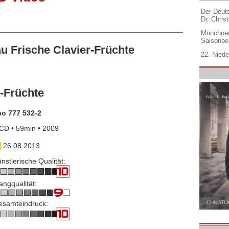
Der Deuts
Dr. Christ
Münchner
Saisonbe
Frische Clavier-Früchte
22. Niede
-Früchte
po 777 532-2
CD • 59min • 2009
26.08.2013
nstlerische Qualität:
angqualität:
esamteindruck: