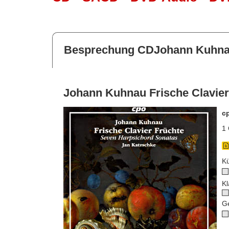
Besprechung CDJohann Kuhnau 
Johann Kuhnau Frische Clavier
c
1 
Kü
Kl
G