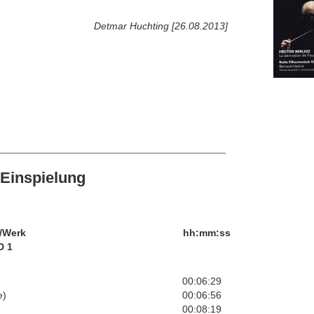
Detmar Huchting [26.08.2013]
Einspielung
/Werk
hh:mm:ss
D 1
00:06:29
e)
00:06:56
00:08:19