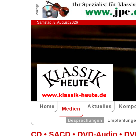
Anzeige
Samstag, 8. August 2026
Home
Aktuelles
Kompo
Medien
Besprechungen
Empfehlung
CD • SACD • DVD-Audio • DV