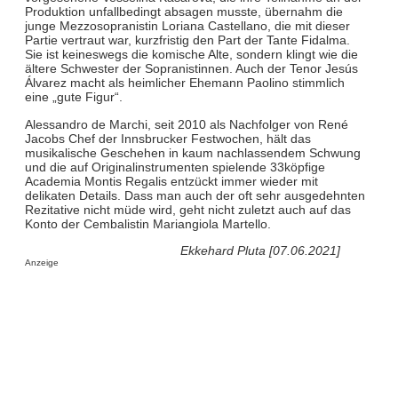
Produktion unfallbedingt absagen musste, übernahm die
junge Mezzosopranistin Loriana Castellano, die mit dieser
Partie vertraut war, kurzfristig den Part der Tante Fidalma.
Sie ist keineswegs die komische Alte, sondern klingt wie die
ältere Schwester der Sopranistinnen. Auch der Tenor Jesús
Álvarez macht als heimlicher Ehemann Paolino stimmlich
eine „gute Figur“.
Alessandro de Marchi, seit 2010 als Nachfolger von René
Jacobs Chef der Innsbrucker Festwochen, hält das
musikalische Geschehen in kaum nachlassendem Schwung
und die auf Originalinstrumenten spielende 33köpfige
Academia Montis Regalis entzückt immer wieder mit
delikaten Details. Dass man auch der oft sehr ausgedehnten
Rezitative nicht müde wird, geht nicht zuletzt auch auf das
Konto der Cembalistin Mariangiola Martello.
Ekkehard Pluta [07.06.2021]
Anzeige