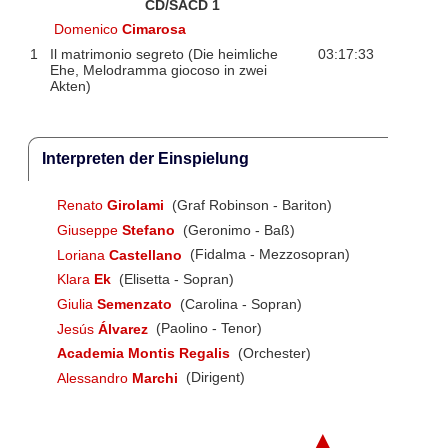
CD/SACD 1
Domenico
Cimarosa
1
Il matrimonio segreto (Die heimliche
03:17:33
Ehe, Melodramma giocoso in zwei
Akten)
Interpreten der Einspielung
Renato
Girolami
(Graf Robinson - Bariton)
Giuseppe
Stefano
(Geronimo - Baß)
Loriana
Castellano
(Fidalma - Mezzosopran)
Klara
Ek
(Elisetta - Sopran)
Giulia
Semenzato
(Carolina - Sopran)
Jesús
Álvarez
(Paolino - Tenor)
Academia Montis Regalis
(Orchester)
Alessandro
Marchi
(Dirigent)
▲