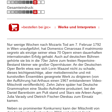
Gesamteindruck:
»bestellen bei jpc«
↓ Werke und Interpreten ↓
Nur wenige Wochen nach Mozarts Tod am 7. Februar 1792
in Wien uraufgeführt, hat Domenico Cimarosas
Il matrimonio
segreto
als einzige seiner etwa 70 Opern einen dauerhaften
internationalen Erfolg gehabt. Auch auf deutschen Bühnen
gehörte sie bis in die 70er Jahre zum festen Repertoire-
Bestand kleiner wie großer Opernhäuser. An der Deutschen
Oper Berlin etwa war sich Lorin Maazel nicht zu schade,
dieses leichtgewichtige, aber melodienreiche und mit
kunstvollen Ensembles gesegnete Werk zu dirigieren (von
der Aufführung hat Arthaus einen 1967 entstandenen Video-
Mitschnitt veröffentlicht). Zehn Jahre später hat Deutsche
Grammophon eine Studio-Aufnahme produziert, bei der
Daniel Barenboim am Pult stand und Stars wie Arleen Auger,
Julia Varady und Dietrich Fischer-Dieskau zum Einsatz
kamen.
Neben so prominenter Konkurrenz kann der Mitschnitt von