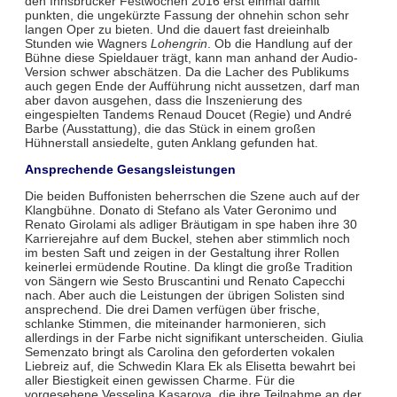
den Innsbrucker Festwochen 2016 erst einmal damit
punkten, die ungekürzte Fassung der ohnehin schon sehr
langen Oper zu bieten. Und die dauert fast dreieinhalb
Stunden wie Wagners
Lohengrin
. Ob die Handlung auf der
Bühne diese Spieldauer trägt, kann man anhand der Audio-
Version schwer abschätzen. Da die Lacher des Publikums
auch gegen Ende der Aufführung nicht aussetzen, darf man
aber davon ausgehen, dass die Inszenierung des
eingespielten Tandems Renaud Doucet (Regie) und André
Barbe (Ausstattung), die das Stück in einem großen
Hühnerstall ansiedelte, guten Anklang gefunden hat.
Ansprechende Gesangsleistungen
Die beiden Buffonisten beherrschen die Szene auch auf der
Klangbühne. Donato di Stefano als Vater Geronimo und
Renato Girolami als adliger Bräutigam in spe haben ihre 30
Karrierejahre auf dem Buckel, stehen aber stimmlich noch
im besten Saft und zeigen in der Gestaltung ihrer Rollen
keinerlei ermüdende Routine. Da klingt die große Tradition
von Sängern wie Sesto Bruscantini und Renato Capecchi
nach. Aber auch die Leistungen der übrigen Solisten sind
ansprechend. Die drei Damen verfügen über frische,
schlanke Stimmen, die miteinander harmonieren, sich
allerdings in der Farbe nicht signifikant unterscheiden. Giulia
Semenzato bringt als Carolina den geforderten vokalen
Liebreiz auf, die Schwedin Klara Ek als Elisetta bewahrt bei
aller Biestigkeit einen gewissen Charme. Für die
vorgesehene Vesselina Kasarova, die ihre Teilnahme an der