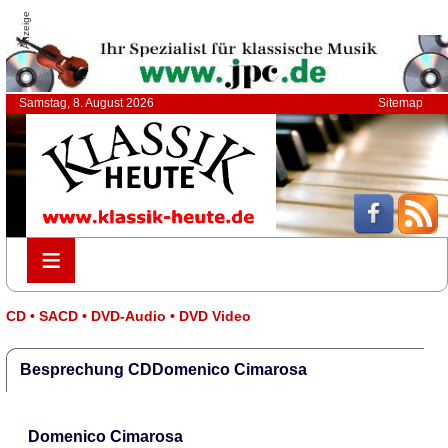
Anzeige
Samstag, 8. August 2026
Sitemap
≡
≡
CD • SACD • DVD-Audio • DVD Video
Besprechung CDDomenico Cimarosa
Domenico Cimarosa