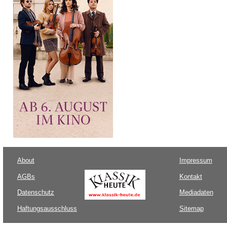
About
Impressum
AGBs
Kontakt
Datenschutz
Mediadaten
Haftungsausschluss
Sitemap