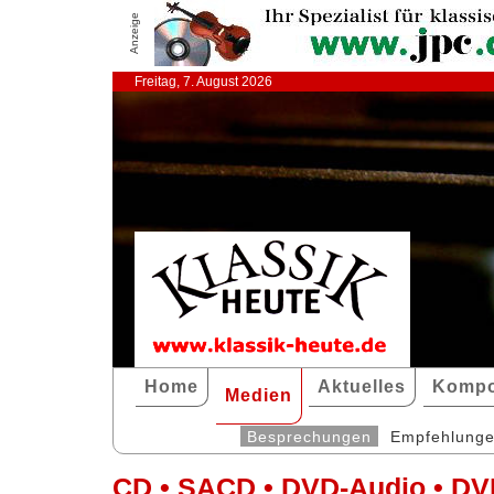
Anzeige
Freitag, 7. August 2026
Home
Aktuelles
Kompo
Medien
Besprechungen
Empfehlung
CD • SACD • DVD-Audio • DV