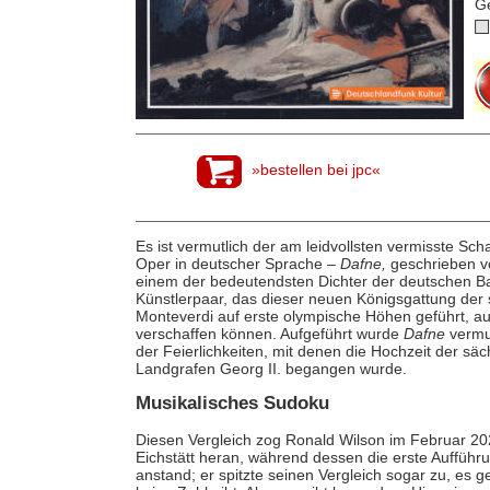
G
»bestellen bei jpc«
Es ist vermutlich der am leidvollsten vermisste Sc
Oper in deutscher Sprache –
Dafne,
geschrieben vo
einem der bedeutendsten Dichter der deutschen Bar
Künstlerpaar, das dieser neuen Königsgattung der 
Monteverdi auf erste olympische Höhen geführt, au
verschaffen können. Aufgeführt wurde
Dafne
vermut
der Feierlichkeiten, mit denen die Hochzeit der s
Landgrafen Georg II. begangen wurde.
Musikalisches Sudoku
Diesen Vergleich zog Ronald Wilson im Februar 202
Eichstätt heran, während dessen die erste Aufführu
anstand; er spitzte seinen Vergleich sogar zu, es 