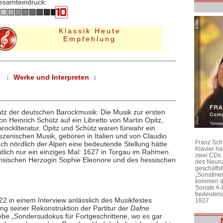
esamteindruck:
Klassik Heute
Empfehlung
↓ Werke und Interpreten ↓
hatz der deutschen Barockmusik: Die Musik zur ersten
n Heinrich Schütz auf ein Libretto von Martin Opitz,
ockliteratur. Opitz und Schütz waren fürwahr ein
szenischen Musik, geboren in Italien und von Claudio
Franz Sch
ch nördlich der Alpen eine bedeutende Stellung hätte
Klavier h
lich nur ein einziges Mal: 1627 in Torgau im Rahmen
zwei CDs 
ächsischen Herzogin Sophie Eleonore und des hessischen
des Neunz
geschäftst
„Sonatine
kommen di
Sonate A-
bedeutend
2 in einem Interview anlässlich des Musikfestes
1827.
ng seiner Rekonstruktion der Partitur der
Dafne
gebe „Sondersudokus für Fortgeschrittene, wo es gar