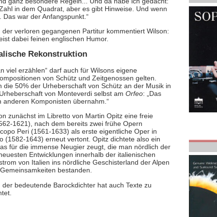
und ganz besondere Regeln... Und da habe ich gedacht:
e Zahl in dem Quadrat, aber es gibt Hinweise. Und wenn
. Das war der Anfangspunkt.“
zu der verloren gegangenen Partitur kommentiert Wilson:
eist dabei feinen englischen Humor.
alische Rekonstruktion
n viel erzählen“ darf auch für Wilsons eigene
Kompositionen von Schütz und Zeitgenossen gelten.
en die 50% der Urheberschaft von Schütz an der Musik in
 Urheberschaft von Monteverdi selbst am
Orfeo
: „Das
on anderen Komponisten übernahm.“
 zunächst im Libretto von Martin Opitz eine freie
1562-1621), nach dem bereits zwei frühe Opern
opo Peri (1561-1633) als erste eigentliche Oper in
(1582-1643) erneut vertont. Opitz dichtete also ein
as für die immense Neugier zeugt, die man nördlich der
neuesten Entwicklungen innerhalb der italienischen
rstrom von Italien ins nördliche Geschisterland der Alpen
le Gemeinsamkeiten bestanden.
 der bedeutende Barockdichter hat auch Texte zu
tet.