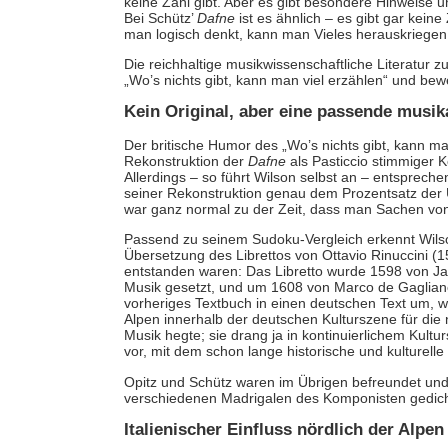
keine Zahl gibt. Aber es gibt besondere Hinweise 
Bei Schütz’
Dafne
ist es ähnlich – es gibt gar kein
man logisch denkt, kann man Vieles herauskriegen
Die reichhaltige musikwissenschaftliche Literatur 
„Wo’s nichts gibt, kann man viel erzählen“ und bew
Kein Original, aber eine passende musik
Der britische Humor des „Wo’s nichts gibt, kann ma
Rekonstruktion der
Dafne
als Pasticcio stimmiger 
Allerdings – so führt Wilson selbst an – entsprech
seiner Rekonstruktion genau dem Prozentsatz der
war ganz normal zu der Zeit, dass man Sachen v
Passend zu seinem Sudoku-Vergleich erkennt Wilson
Übersetzung des Librettos von Ottavio Rinuccini (
entstanden waren: Das Libretto wurde 1598 von Jac
Musik gesetzt, und um 1608 von Marco de Gagliano 
vorheriges Textbuch in einen deutschen Text um, w
Alpen innerhalb der deutschen Kulturszene für die 
Musik hegte; sie drang ja in kontinuierlichem Kultu
vor, mit dem schon lange historische und kulturel
Opitz und Schütz waren im Übrigen befreundet und
verschiedenen Madrigalen des Komponisten gedich
Italienischer Einfluss nördlich der Alpen