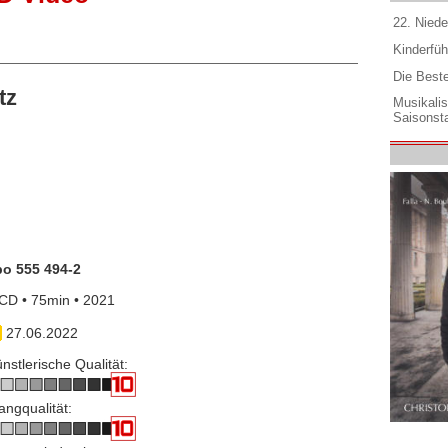
22. Niede
Kinderfüh
Die Best
tz
Musikali
Saisonsta
po 555 494-2
CD • 75min • 2021
27.06.2022
nstlerische Qualität:
angqualität: