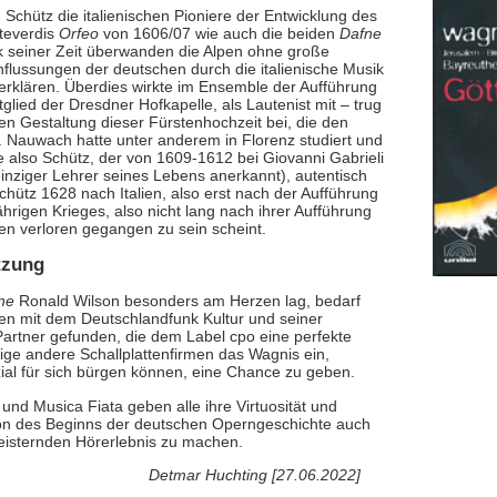
chütz die italienischen Pioniere der Entwicklung des
teverdis
Orfeo
von 1606/07 wie auch die beiden
Dafne
 seiner Zeit überwanden die Alpen ohne große
influssungen der deutschen durch die italienische Musik
erklären. Überdies wirkte im Ensemble der Aufführung
lied der Dresdner Hofkapelle, als Lautenist mit – trug
n Gestaltung dieser Fürstenhochzeit bei, die den
. Nauwach hatte unter anderem in Florenz studiert und
e also Schütz, der von 1609-1612 bei Giovanni Gabrieli
 einziger Lehrer seines Lebens anerkannt), autentisch
Schütz 1628 nach Italien, also erst nach der Aufführung
ährigen Krieges, also nicht lang nach ihrer Aufführung
n verloren gegangen zu sein scheint.
tzung
ne
Ronald Wilson besonders am Herzen lag, bedarf
den mit dem Deutschlandfunk Kultur und seiner
Partner gefunden, die dem Label cpo eine perfekte
nige andere Schallplattenfirmen das Wagnis ein,
zial für sich bürgen können, eine Chance zu geben.
nd Musica Fiata geben alle ihre Virtuosität und
ion des Beginns der deutschen Operngeschichte auch
eisternden Hörerlebnis zu machen.
Detmar Huchting [27.06.2022]