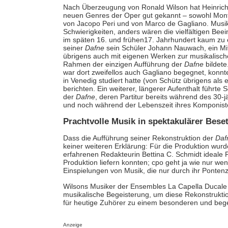
Nach Überzeugung von Ronald Wilson hat Heinrich S
neuen Genres der Oper gut gekannt – sowohl Mon
von Jacopo Peri und von Marco de Gagliano. Musik
Schwierigkeiten, anders wären die vielfältigen Bee
im späten 16. und frühen17. Jahrhundert kaum zu 
seiner
Dafne
sein Schüler Johann Nauwach, ein Mitg
übrigens auch mit eigenen Werken zur musikalische
Rahmen der einzigen Aufführung der
Dafne
bildete
war dort zweifellos auch Gagliano begegnet, konnt
in Venedig studiert hatte (von Schütz übrigens als
berichten. Ein weiterer, längerer Aufenthalt führte 
der
Dafne
, deren Partitur bereits während des 30-j
und noch während der Lebenszeit ihres Komponiste
Prachtvolle Musik in spektakulärer Bese
Dass die Aufführung seiner Rekonstruktion der
Daf
keiner weiteren Erklärung: Für die Produktion wur
erfahrenen Redakteurin Bettina C. Schmidt ideale 
Produktion liefern konnten; cpo geht ja wie nur we
Einspielungen von Musik, die nur durch ihr Ponten
Wilsons Musiker der Ensembles La Capella Ducale u
musikalische Begeisterung, um diese Rekonstrukt
für heutige Zuhörer zu einem besonderen und beg
Anzeige