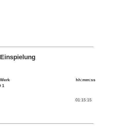
Einspielung
/Werk
hh:mm:ss
 1
01:15:15