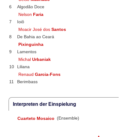
6
Algodão Doce
Nelson
Faria
7
Ioiô
Moacir José dos
Santos
8
De Bahia ao Ceará
Pixinguinha
9
Lamentos
Michal
Urbaniak
10
Liliana
Renaud
Garcia-Fons
11
Berimbass
Interpreten der Einspielung
Cuarteto Mosaico
(Ensemble)