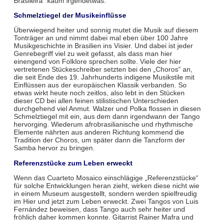
Brasileira“ kaum irgendetwas.
Schmelztiegel der Musikeinflüsse
Überwiegend heiter und sonnig mutet die Musik auf diesem
Tonträger an und nimmt dabei mal eben über 100 Jahre
Musikgeschichte in Brasilien ins Visier. Und dabei ist jeder
Genrebegriff viel zu weit gefasst, als dass man hier
einengend von Folklore sprechen sollte. Viele der hier
vertretenen Stückeschreiber setzten bei den „Choros“ an,
die seit Ende des 19. Jahrhunderts indigene Musikstile mit
Einflüssen aus der europäischen Klassik verbanden. So
etwas wirkt heute noch zeitlos, also lebt in den Stücken
dieser CD bei allen feinen stilistischen Unterschieden
durchgehend viel Anmut. Walzer und Polka flossen in diesen
Schmelztiegel mit ein, aus dem dann irgendwann der Tango
hervorging. Wiederum afrobrasilianische und rhythmische
Elemente nährten aus anderen Richtung kommend die
Tradition der Choros, um später dann die Tanzform der
Samba hervor zu bringen.
Referenzstücke zum Leben erweckt
Wenn das Cuarteto Mosaico einschlägige „Referenzstücke“
für solche Entwicklungen heran zieht, wirken diese nicht wie
in einem Museum ausgestellt, sondern werden spielfreudig
im Hier und jetzt zum Leben erweckt. Zwei Tangos von Luis
Fernández beweisen, dass Tango auch sehr heiter und
fröhlich daher kommen konnte. Gitarrist Rainer Mafra und