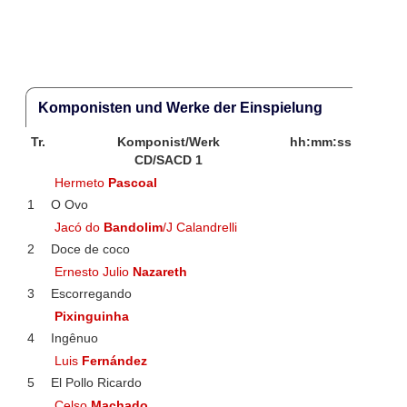
Komponisten und Werke der Einspielung
Tr.
Komponist/Werk
hh:mm:ss
CD/SACD 1
Hermeto
Pascoal
1
O Ovo
Jacó do
Bandolim
/J Calandrelli
2
Doce de coco
Ernesto Julio
Nazareth
3
Escorregando
Pixinguinha
4
Ingênuo
Luis
Fernández
5
El Pollo Ricardo
Celso
Machado