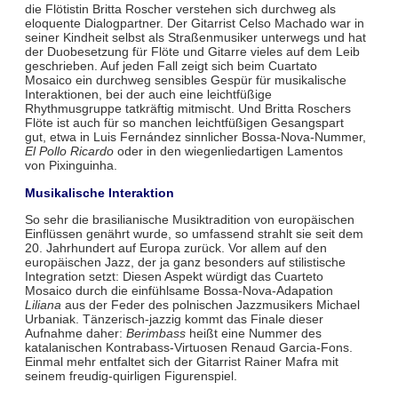
die Flötistin Britta Roscher verstehen sich durchweg als
eloquente Dialogpartner. Der Gitarrist Celso Machado war in
seiner Kindheit selbst als Straßenmusiker unterwegs und hat
der Duobesetzung für Flöte und Gitarre vieles auf dem Leib
geschrieben. Auf jeden Fall zeigt sich beim Cuartato
Mosaico ein durchweg sensibles Gespür für musikalische
Interaktionen, bei der auch eine leichtfüßige
Rhythmusgruppe tatkräftig mitmischt. Und Britta Roschers
Flöte ist auch für so manchen leichtfüßigen Gesangspart
gut, etwa in Luis Fernández sinnlicher Bossa-Nova-Nummer,
El Pollo Ricardo
oder in den wiegenliedartigen Lamentos
von Pixinguinha.
Musikalische Interaktion
So sehr die brasilianische Musiktradition von europäischen
Einflüssen genährt wurde, so umfassend strahlt sie seit dem
20. Jahrhundert auf Europa zurück. Vor allem auf den
europäischen Jazz, der ja ganz besonders auf stilistische
Integration setzt: Diesen Aspekt würdigt das Cuarteto
Mosaico durch die einfühlsame Bossa-Nova-Adapation
Liliana
aus der Feder des polnischen Jazzmusikers Michael
Urbaniak. Tänzerisch-jazzig kommt das Finale dieser
Aufnahme daher:
Berimbass
heißt eine Nummer des
katalanischen Kontrabass-Virtuosen Renaud Garcia-Fons.
Einmal mehr entfaltet sich der Gitarrist Rainer Mafra mit
seinem freudig-quirligen Figurenspiel.