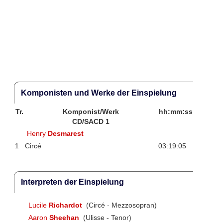
Komponisten und Werke der Einspielung
Tr.
Komponist/Werk
hh:mm:ss
CD/SACD 1
Henry
Desmarest
1
Circé
03:19:05
Interpreten der Einspielung
Lucile
Richardot
(Circé - Mezzosopran)
Aaron
Sheehan
(Ulisse - Tenor)