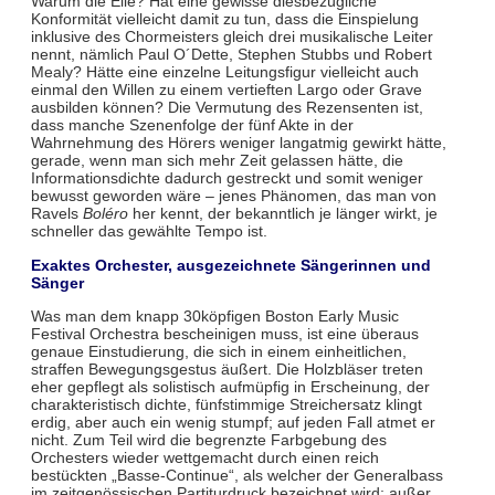
Warum die Eile? Hat eine gewisse diesbezügliche
Konformität vielleicht damit zu tun, dass die Einspielung
inklusive des Chormeisters gleich drei musikalische Leiter
nennt, nämlich Paul O´Dette, Stephen Stubbs und Robert
Mealy? Hätte eine einzelne Leitungsfigur vielleicht auch
einmal den Willen zu einem vertieften Largo oder Grave
ausbilden können? Die Vermutung des Rezensenten ist,
dass manche Szenenfolge der fünf Akte in der
Wahrnehmung des Hörers weniger langatmig gewirkt hätte,
gerade, wenn man sich mehr Zeit gelassen hätte, die
Informationsdichte dadurch gestreckt und somit weniger
bewusst geworden wäre – jenes Phänomen, das man von
Ravels
Boléro
her kennt, der bekanntlich je länger wirkt, je
schneller das gewählte Tempo ist.
Exaktes Orchester, ausgezeichnete Sängerinnen und
Sänger
Was man dem knapp 30köpfigen Boston Early Music
Festival Orchestra bescheinigen muss, ist eine überaus
genaue Einstudierung, die sich in einem einheitlichen,
straffen Bewegungsgestus äußert. Die Holzbläser treten
eher gepflegt als solistisch aufmüpfig in Erscheinung, der
charakteristisch dichte, fünfstimmige Streichersatz klingt
erdig, aber auch ein wenig stumpf; auf jeden Fall atmet er
nicht. Zum Teil wird die begrenzte Farbgebung des
Orchesters wieder wettgemacht durch einen reich
bestückten „Basse-Continue“, als welcher der Generalbass
im zeitgenössischen Partiturdruck bezeichnet wird; außer