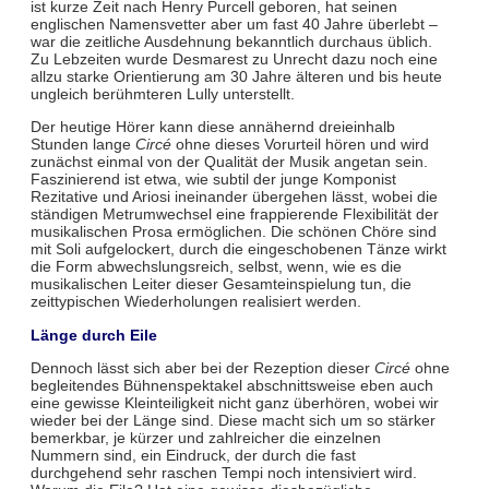
ist kurze Zeit nach Henry Purcell geboren, hat seinen
englischen Namensvetter aber um fast 40 Jahre überlebt –
war die zeitliche Ausdehnung bekanntlich durchaus üblich.
Zu Lebzeiten wurde Desmarest zu Unrecht dazu noch eine
allzu starke Orientierung am 30 Jahre älteren und bis heute
ungleich berühmteren Lully unterstellt.
Der heutige Hörer kann diese annähernd dreieinhalb
Stunden lange
Circé
ohne dieses Vorurteil hören und wird
zunächst einmal von der Qualität der Musik angetan sein.
Faszinierend ist etwa, wie subtil der junge Komponist
Rezitative und Ariosi ineinander übergehen lässt, wobei die
ständigen Metrumwechsel eine frappierende Flexibilität der
musikalischen Prosa ermöglichen. Die schönen Chöre sind
mit Soli aufgelockert, durch die eingeschobenen Tänze wirkt
die Form abwechslungsreich, selbst, wenn, wie es die
musikalischen Leiter dieser Gesamteinspielung tun, die
zeittypischen Wiederholungen realisiert werden.
Länge durch Eile
Dennoch lässt sich aber bei der Rezeption dieser
Circé
ohne
begleitendes Bühnenspektakel abschnittsweise eben auch
eine gewisse Kleinteiligkeit nicht ganz überhören, wobei wir
wieder bei der Länge sind. Diese macht sich um so stärker
bemerkbar, je kürzer und zahlreicher die einzelnen
Nummern sind, ein Eindruck, der durch die fast
durchgehend sehr raschen Tempi noch intensiviert wird.