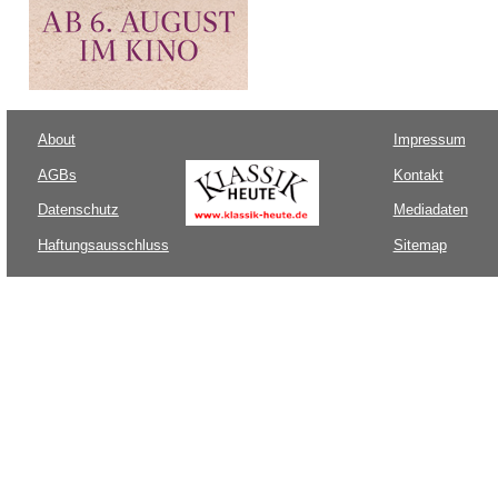
About
Impressum
AGBs
Kontakt
Datenschutz
Mediadaten
Haftungsausschluss
Sitemap