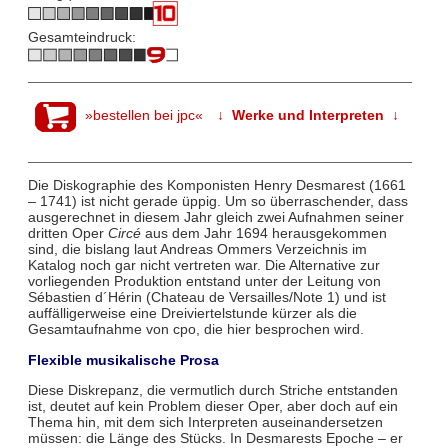
Gesamteindruck:
»bestellen bei jpc«
↓ Werke und Interpreten ↓
Die Diskographie des Komponisten Henry Desmarest (1661
– 1741) ist nicht gerade üppig. Um so überraschender, dass
ausgerechnet in diesem Jahr gleich zwei Aufnahmen seiner
dritten Oper
Circé
aus dem Jahr 1694 herausgekommen
sind, die bislang laut Andreas Ommers Verzeichnis im
Katalog noch gar nicht vertreten war. Die Alternative zur
vorliegenden Produktion entstand unter der Leitung von
Sébastien d´Hérin (Chateau de Versailles/Note 1) und ist
auffälligerweise eine Dreiviertelstunde kürzer als die
Gesamtaufnahme von cpo, die hier besprochen wird.
Flexible musikalische Prosa
Diese Diskrepanz, die vermutlich durch Striche entstanden
ist, deutet auf kein Problem dieser Oper, aber doch auf ein
Thema hin, mit dem sich Interpreten auseinandersetzen
müssen: die Länge des Stücks. In Desmarests Epoche – er