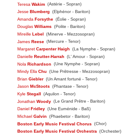
Teresa
Wakim
(Astérie - Sopran)
Jesse
Blumberg
(Elphénor - Bariton)
Amanda
Forsythe
(Éolie - Sopran)
Douglas
Williams
(Polite - Bariton)
Mireille
Lebel
(Minerve - Mezzosopran)
James
Reese
(Mercure - Tenor)
Margaret
Carpenter Haigh
(La Nymphe - Sopran)
Danielle
Reutter-Harrah
(L' Amour - Sopran)
Nola
Richardson
(Une Nymphe - Sopran)
Mindy Ella
Chu
(Une Prêtresse - Mezzosopran)
Brian
Giebler
(Un Amant fortuné - Tenor)
Jason
McStoots
(Phantase - Tenor)
Kyle
Stegall
(Aquilon - Tenor)
Jonathan
Woody
(Le Grand Prêtre - Bariton)
Daniel
Fridley
(Une Euménide - Baß)
Michael
Galvin
(Phaebetor - Bariton)
Boston Early Music Festival Chorus
(Chor)
Boston Early Music Festival Orchestra
(Orchester)