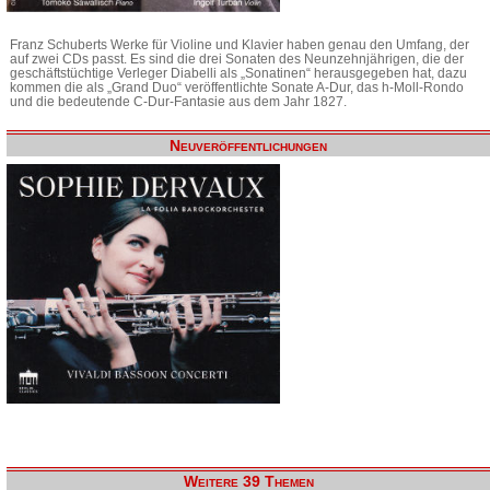
Franz Schuberts Werke für Violine und Klavier haben genau den Umfang, der
auf zwei CDs passt. Es sind die drei Sonaten des Neunzehnjährigen, die der
geschäftstüchtige Verleger Diabelli als „Sonatinen“ herausgegeben hat, dazu
kommen die als „Grand Duo“ veröffentlichte Sonate A-Dur, das h-Moll-Rondo
und die bedeutende C-Dur-Fantasie aus dem Jahr 1827.
Neuveröffentlichungen
Weitere 39 Themen