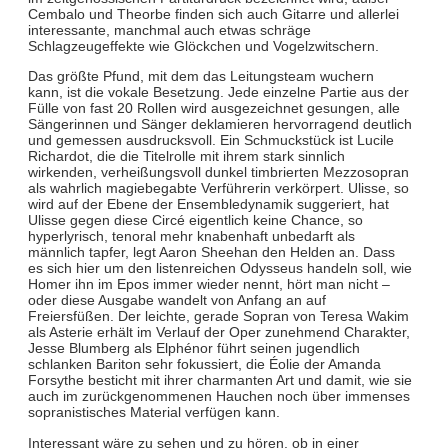
Cembalo und Theorbe finden sich auch Gitarre und allerlei
interessante, manchmal auch etwas schräge
Schlagzeugeffekte wie Glöckchen und Vogelzwitschern.
Das größte Pfund, mit dem das Leitungsteam wuchern
kann, ist die vokale Besetzung. Jede einzelne Partie aus der
Fülle von fast 20 Rollen wird ausgezeichnet gesungen, alle
Sängerinnen und Sänger deklamieren hervorragend deutlich
und gemessen ausdrucksvoll. Ein Schmuckstück ist Lucile
Richardot, die die Titelrolle mit ihrem stark sinnlich
wirkenden, verheißungsvoll dunkel timbrierten Mezzosopran
als wahrlich magiebegabte Verführerin verkörpert. Ulisse, so
wird auf der Ebene der Ensembledynamik suggeriert, hat
Ulisse gegen diese Circé eigentlich keine Chance, so
hyperlyrisch, tenoral mehr knabenhaft unbedarft als
männlich tapfer, legt Aaron Sheehan den Helden an. Dass
es sich hier um den listenreichen Odysseus handeln soll, wie
Homer ihn im Epos immer wieder nennt, hört man nicht –
oder diese Ausgabe wandelt von Anfang an auf
Freiersfüßen. Der leichte, gerade Sopran von Teresa Wakim
als Asterie erhält im Verlauf der Oper zunehmend Charakter,
Jesse Blumberg als Elphénor führt seinen jugendlich
schlanken Bariton sehr fokussiert, die Éolie der Amanda
Forsythe besticht mit ihrer charmanten Art und damit, wie sie
auch im zurückgenommenen Hauchen noch über immenses
sopranistisches Material verfügen kann.
Interessant wäre zu sehen und zu hören, ob in einer