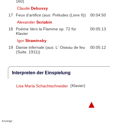
160)
Claude
Debussy
17
Feux d'artifice (aus: Préludes (Livre II))
00:04:50
Alexander
Scriabin
18
Poème Vers la Flamme op. 72 für
00:05:13
Klavier
Igor
Strawinsky
19
Danse infernale (aus: L' Oiseau de feu
00:05:12
(Suite, 1911))
Interpreten der Einspielung
Lisa Maria Schachtschneider
(Klavier)
▲
Anzeige