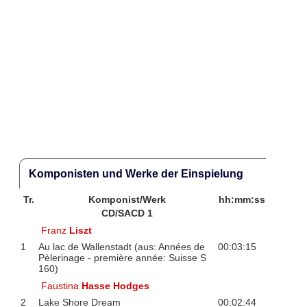
Komponisten und Werke der Einspielung
Tr.
Komponist/Werk
hh:mm:ss
CD/SACD 1
Franz
Liszt
1
Au lac de Wallenstadt (aus: Années de
00:03:15
Pèlerinage - première année: Suisse S
160)
Faustina
Hasse Hodges
2
Lake Shore Dream
00:02:44