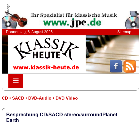
Anzeige
Donnerstag, 6. August 2026
Sitemap
≡
≡
CD • SACD • DVD-Audio • DVD Video
Besprechung CD/SACD stereo/surroundPlanet
Earth