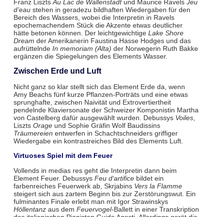
Franz Liszts
Au Lac de Wallenstadt
und Maurice Ravels
Jeu
d’eau
stehen in geradezu bildhaften Wiedergaben für den
Bereich des Wassers, wobei die Interpretin in Ravels
epochemachendem Stück die Akzente etwas deutlicher
hätte betonen können. Der leichtgewichtige
Lake Shore
Dream
der Amerikanerin Faustina Hasse Hodges und das
aufrüttelnde
In memoriam (Alta)
der Norwegerin Ruth Bakke
ergänzen die Spiegelungen des Elements Wasser.
Zwischen Erde und Luft
Nicht ganz so klar stellt sich das Element Erde da, wenn
Amy Beachs fünf kurze Pflanzen-Porträts und eine etwas
sprunghafte, zwischen Naivität und Extrovertiertheit
pendelnde Klaviersonate der Schweizer Komponistin Martha
von Castelberg dafür ausgewählt wurden. Debussys
Voiles
,
Liszts
Orage
und Sophie Gräfin Wolf Baudissins
Träumereien
entwerfen in Schachtschneiders griffiger
Wiedergabe ein kontrastreiches Bild des Elements Luft.
Virtuoses Spiel mit dem Feuer
Vollends in medias res geht die Interpretin dann beim
Element Feuer. Debussys
Feu d‘artifice
bildet ein
farbenreiches Feuerwerk ab, Skrjabins
Vers la Flamme
steigert sich aus zartem Beginn bis zur Zerstörungswut. Ein
fulminantes Finale erlebt man mit Igor Strawinskys
Höllentanz
aus dem
Feuervogel
-Ballett in einer Transkription
des italienischen Pianisten Guido Agosti. Allerdings gerät die