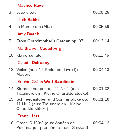
Maurice
Ravel
3
Jeux d'eau
00:05:25
Ruth
Bakke
4
In Memoriam (Alta)
00:05:59
Amy
Beach
5
From Grandmother's Garden op. 97
00:13:14
Martha von
Castelberg
10
Klaviersonate
00:11:45
Claude
Debussy
13
Voiles (aus: 12 Préludes (Livre I)) –
00:04:13
Modéré
Sophie Gräfin
Wolf Baudissin
14
Sternschnuppen op. 11 Nr. 1 (aus:
00:01:32
Träumereien - Kleine Charakterstücke)
15
Schneegestöber und Sonnenblicke op.
00:01:18
11 Nr. 2 (aus: Träumereien - Kleine
Charakterstücke)
Franz
Liszt
16
Orage S 160:5 (aus: Années de
00:04:12
Pèlerinage - première année: Suisse S