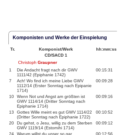
Komponisten und Werke der Einspielung
Tr.
Komponist/Werk
hh:mm:ss
CD/SACD 1
Christoph
Graupner
1
Die Andacht fragt nach dir GWV
00:15:31
1111/42 (Epiphanie 1742)
7
Ach! Wo find ich meine Liebe GWV
00:09:28
1112/14 (Erster Sonntag nach Epipanie
1714)
10
Wenn Not und Angst am größten ist
00:09:16
GWV 1114/14 (Dritter Sonntag nach
Epiphanie 1714)
13
Gottes Wille meint es gut GWV 1114/22
00:10:52
(Dritter Sonntag nach Epiphanie 1722)
20
Du gehst, o Jesu, willig zu dem Sterben
00:09:12
GWV 1119/14 (Estomihi 1714)
24
Warum willst du unser so gar
00:12:56