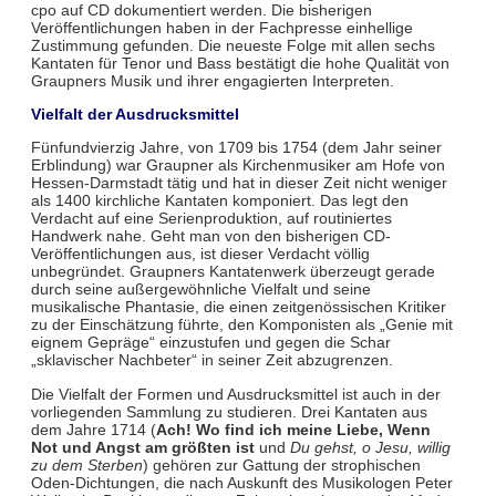
cpo auf CD dokumentiert werden. Die bisherigen
Veröffentlichungen haben in der Fachpresse einhellige
Zustimmung gefunden. Die neueste Folge mit allen sechs
Kantaten für Tenor und Bass bestätigt die hohe Qualität von
Graupners Musik und ihrer engagierten Interpreten.
Vielfalt der Ausdrucksmittel
Fünfundvierzig Jahre, von 1709 bis 1754 (dem Jahr seiner
Erblindung) war Graupner als Kirchenmusiker am Hofe von
Hessen-Darmstadt tätig und hat in dieser Zeit nicht weniger
als 1400 kirchliche Kantaten komponiert. Das legt den
Verdacht auf eine Serienproduktion, auf routiniertes
Handwerk nahe. Geht man von den bisherigen CD-
Veröffentlichungen aus, ist dieser Verdacht völlig
unbegründet. Graupners Kantatenwerk überzeugt gerade
durch seine außergewöhnliche Vielfalt und seine
musikalische Phantasie, die einen zeitgenössischen Kritiker
zu der Einschätzung führte, den Komponisten als „Genie mit
eignem Gepräge“ einzustufen und gegen die Schar
„sklavischer Nachbeter“ in seiner Zeit abzugrenzen.
Die Vielfalt der Formen und Ausdrucksmittel ist auch in der
vorliegenden Sammlung zu studieren. Drei Kantaten aus
dem Jahre 1714 (
Ach! Wo find ich meine Liebe, Wenn
Not und Angst am größten ist
und
Du gehst, o Jesu, willig
zu dem Sterben
) gehören zur Gattung der strophischen
Oden-Dichtungen, die nach Auskunft des Musikologen Peter