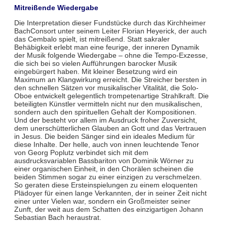
Mitreißende Wiedergabe
Die Interpretation dieser Fundstücke durch das Kirchheimer
BachConsort unter seinem Leiter Florian Heyerick, der auch
das Cembalo spielt, ist mitreißend. Statt sakraler
Behäbigkeit erlebt man eine feurige, der inneren Dynamik
der Musik folgende Wiedergabe – ohne die Tempo-Exzesse,
die sich bei so vielen Aufführungen barocker Musik
eingebürgert haben. Mit kleiner Besetzung wird ein
Maximum an Klangwirkung erreicht. Die Streicher bersten in
den schnellen Sätzen vor musikalischer Vitalität, die Solo-
Oboe entwickelt gelegentlich trompetenartige Strahlkraft. Die
beteiligten Künstler vermitteln nicht nur den musikalischen,
sondern auch den spirituellen Gehalt der Kompositionen.
Und der besteht vor allem im Ausdruck froher Zuversicht,
dem unerschütterlichen Glauben an Gott und das Vertrauen
in Jesus. Die beiden Sänger sind ein ideales Medium für
diese Inhalte. Der helle, auch von innen leuchtende Tenor
von Georg Poplutz verbindet sich mit dem
ausdrucksvariablen Bassbariton von Dominik Wörner zu
einer organischen Einheit, in den Chorälen scheinen die
beiden Stimmen sogar zu einer einzigen zu verschmelzen.
So geraten diese Ersteinspielungen zu einem eloquenten
Plädoyer für einen lange Verkannten, der in seiner Zeit nicht
einer unter Vielen war, sondern ein Großmeister seiner
Zunft, der weit aus dem Schatten des einzigartigen Johann
Sebastian Bach heraustrat.