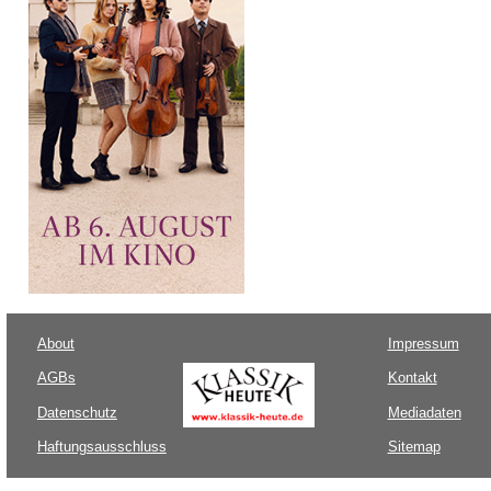
About
Impressum
AGBs
Kontakt
Datenschutz
Mediadaten
Haftungsausschluss
Sitemap