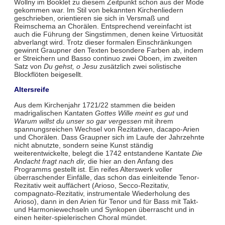
Wollny im Booklet zu diesem Zeitpunkt schon aus der Mode
gekommen war. Im Stil von bekannten Kirchenliedern
geschrieben, orientieren sie sich in Versmaß und
Reimschema an Chorälen. Entsprechend vereinfacht ist
auch die Führung der Singstimmen, denen keine Virtuosität
abverlangt wird. Trotz dieser formalen Einschränkungen
gewinnt Graupner den Texten besondere Farben ab, indem
er Streichern und Basso continuo zwei Oboen, im zweiten
Satz von
Du gehst, o Jesu
zusätzlich zwei solistische
Blockflöten beigesellt.
Altersreife
Aus dem Kirchenjahr 1721/22 stammen die beiden
madrigalischen Kantaten
Gottes Wille meint es gut
und
Warum willst du unser so gar vergessen
mit ihrem
spannungsreichen Wechsel von Rezitativen, dacapo-Arien
und Chorälen. Dass Graupner sich im Laufe der Jahrzehnte
nicht abnutzte, sondern seine Kunst ständig
weiterentwickelte, belegt die 1742 entstandene Kantate
Die
Andacht fragt nach dir,
die hier an den Anfang des
Programms gestellt ist. Ein reifes Alterswerk voller
überraschender Einfälle, das schon das einleitende Tenor-
Rezitativ weit auffächert (Arioso, Secco-Rezitativ,
compagnato-Rezitativ, instrumentale Wiederholung des
Arioso), dann in den Arien für Tenor und für Bass mit Takt-
und Harmoniewechseln und Synkopen überrascht und in
einen heiter-spielerischen Choral mündet.