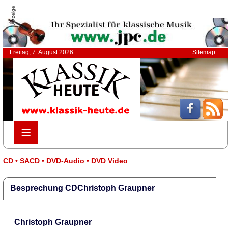
Anzeige
Freitag, 7. August 2026
Sitemap
≡
≡
CD • SACD • DVD-Audio • DVD Video
Besprechung CDChristoph Graupner
Christoph Graupner