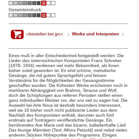
Gesamteindruck:
»bestellen bei jpc«
↓ Werke und Interpreten ↓
Eines muß in aller Entschiedenheit festgestellt werden: Die
Lieder des österreichischen Komponisten Franz Schreker
(1878- 1934) verdienen viel mehr Bekanntheit, als ihnen
bisher zuteil geworden ist. Es sind schöne, melodische
Gesänge, die mit gutem Sprachgefühl und feinem
Verständnis für die Möglichkeiten der Gesangsstimme
geschaffen wurden. Die frühesten Werke erscheinen noch in
merkbarer Abhängigkeit von Brahms, Strauss und Wolf,
doch die Schöpfungen aus reiferen Perioden stellen einen
ganz individuellen Meister vor, der uns viel zu sagen hat. Die
Auswahl bei Arte Nova ist deshalb besonders interessant,
weil sie 16 bisher noch nicht publizierte Lieder aus dem
Nachlaß des Komponisten enthält, darunter auch fünf
erstmals auf Tonträgern veröffentlichte Gesänge. Ein
berührendes
Ave Maria
und das bizarre, balladenhafte Lied
Das feurige Männlein
(Text: Alfons Petzold) sind nebst vielen
anderen Stücken Höhepunkte des Programms. Einiges