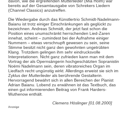
davon, wie die ergreifenden
Mutterlieder
(Mia Holm) war
bereits auf der Gesamtausgabe von Schrekers Liedern
(Channel Classics) anzutreffen.
Die Wiedergabe durch das Künstlertrio Schmidt-Nadelmann-
Baianu ist trotz einiger Einschränkungen als geglückt zu
bezeichnen. Andreas Schmidt, der jetzt fast schon die
Position eines unumschränkt herrschenden Lied-Zaren
innehat, scheint – zumindest bei der Aufnahme einiger
Nummern – etwas verschnupft gewesen zu sein, seine
Stimme besitzt nicht ganz den gewohnten ungetrübten
Klang. Trotzdem gelingen ihm sehr eindrucksvolle
Interpretationen. Nicht ganz zufrieden kann man mit dem
Vortrag der als Opernsängerin hochgeschätzten Sopranistin
Noëmi Nadelmann sein, deren vibratoreiches Organ im
Liedfach recht ungünstig wirkt. Allerdings erweist sie sich im
Zyklus der
Mutterlieder
als berührende Gestalterin.
Hervorragend bewährt sich in allen Bereichen der Pianist
Adrian Baianu. Lobend zu erwähnen ist das Textbuch, das
einen gut informierenden Beitrag von Frank Harders-
Wuthenow enthält.
Clemens Höslinger [01.08.2000]
Anzeige