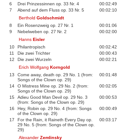
6
Drei Prinzessinnen op. 33 Nr. 4
00:02:49
7
Abend auf dem Fluss op. 33 Nr. 5
00:02:10
Berthold
Goldschmidt
8
Ein Rosenzweig op. 27 Nr. 1
00:01:06
9
Nebelweben op. 27 Nr. 2
00:02:00
Hanns
Eisler
10
Philantropisch
00:02:42
11
Die zwei Trichter
00:00:43
12
Die zwei Wurzeln
00:02:21
Erich Wolfgang
Korngold
13
Come away, death op. 29 No. 1 (from:
00:01:48
Songs of the Clown op. 29)
14
O Mistress Mine op. 29 No. 2 (from:
00:02:05
Songs of the Clown op. 29)
15
Adieu Good Man Devil op. 29 No. 3
00:00:53
(from: Songs of the Clown op. 29)
16
Hey, Robin op. 29 No. 4 (from: Songs
00:00:49
of the Clown op. 29)
17
For the Rain, it Raineth Every Day op.
00:03:17
29 No. 5 (from: Songs of the Clown op.
29)
Alexander
Zemlinsky