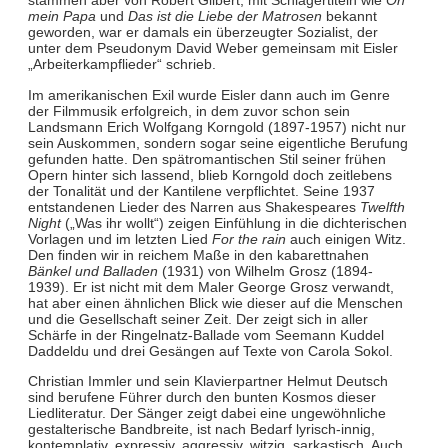
stammen aber von Robert Gilbert; mit Schlagertiteln wie
Oh
mein Papa
und
Das ist die Liebe der Matrosen
bekannt
geworden, war er damals ein überzeugter Sozialist, der
unter dem Pseudonym David Weber gemeinsam mit Eisler
„Arbeiterkampflieder“ schrieb.
Im amerikanischen Exil wurde Eisler dann auch im Genre
der Filmmusik erfolgreich, in dem zuvor schon sein
Landsmann Erich Wolfgang Korngold (1897-1957) nicht nur
sein Auskommen, sondern sogar seine eigentliche Berufung
gefunden hatte. Den spätromantischen Stil seiner frühen
Opern hinter sich lassend, blieb Korngold doch zeitlebens
der Tonalität und der Kantilene verpflichtet. Seine 1937
entstandenen Lieder des Narren aus Shakespeares
Twelfth
Night
(„Was ihr wollt“) zeigen Einfühlung in die dichterischen
Vorlagen und im letzten Lied
For the rain
auch einigen Witz.
Den finden wir in reichem Maße in den kabarettnahen
Bänkel und Balladen
(1931) von Wilhelm Grosz (1894-
1939). Er ist nicht mit dem Maler George Grosz verwandt,
hat aber einen ähnlichen Blick wie dieser auf die Menschen
und die Gesellschaft seiner Zeit. Der zeigt sich in aller
Schärfe in der Ringelnatz-Ballade vom Seemann Kuddel
Daddeldu und drei Gesängen auf Texte von Carola Sokol.
Christian Immler und sein Klavierpartner Helmut Deutsch
sind berufene Führer durch den bunten Kosmos dieser
Liedliteratur. Der Sänger zeigt dabei eine ungewöhnliche
gestalterische Bandbreite, ist nach Bedarf lyrisch-innig,
kontemplativ, expressiv, aggressiv, witzig, sarkastisch. Auch