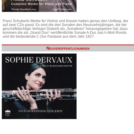
Franz Schuberts Werke für Violine und Klavier haben genau den Umfang, der
auf zwei CDs passt. Es sind die drei Sonaten des Neunzehnjährigen, die der
geschäftstüchtige Verleger Diabelli als „Sonatinen“ herausgegeben hat, dazu
kommen die als „Grand Duo“ veröffentlichte Sonate A-Dur, das h-Moll-Rondo
und die bedeutende C-Dur-Fantasie aus dem Jahr 1827.
Neuveröffentlichungen