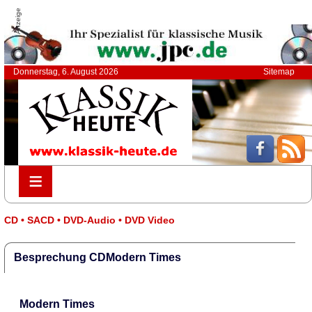
Anzeige
Donnerstag, 6. August 2026
Sitemap
≡
≡
CD • SACD • DVD-Audio • DVD Video
Besprechung CDModern Times
Modern Times