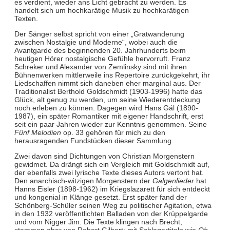
es verdient, wieder ans Licht gebracht zu werden. Es
handelt sich um hochkarätige Musik zu hochkarätigen
Texten.
Der Sänger selbst spricht von einer „Gratwanderung
zwischen Nostalgie und Moderne“, wobei auch die
Avantgarde des beginnenden 20. Jahrhunderts beim
heutigen Hörer nostalgische Gefühle hervorruft. Franz
Schreker und Alexander von Zemlinsky sind mit ihren
Bühnenwerken mittlerweile ins Repertoire zurückgekehrt, ihr
Liedschaffen nimmt sich daneben eher marginal aus. Der
Traditionalist Berthold Goldschmidt (1903-1996) hatte das
Glück, alt genug zu werden, um seine Wiederentdeckung
noch erleben zu können. Dagegen wird Hans Gál (1890-
1987), ein später Romantiker mit eigener Handschrift, erst
seit ein paar Jahren wieder zur Kenntnis genommen. Seine
Fünf Melodien
op. 33 gehören für mich zu den
herausragenden Fundstücken dieser Sammlung.
Zwei davon sind Dichtungen von Christian Morgenstern
gewidmet. Da drängt sich ein Vergleich mit Goldschmidt auf,
der ebenfalls zwei lyrische Texte dieses Autors vertont hat.
Den anarchisch-witzigen Morgenstern der
Galgenlieder
hat
Hanns Eisler (1898-1962) im Kriegslazarett für sich entdeckt
und kongenial in Klänge gesetzt. Erst später fand der
Schönberg-Schüler seinen Weg zu politischer Agitation, etwa
in den 1932 veröffentlichten Balladen von der Krüppelgarde
und vom Nigger Jim. Die Texte klingen nach Brecht,