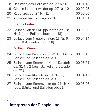
18
Der Wind des Herbstes op. 27 Nr. 6
00:01:15
19
Gib ein Lied mir wieder op. 27 Nr. 10
00:02:05
20
Regenzeit op. 27 Nr. 11
00:00:55
21
Afrikanischer Tanz op. 27 Nr. 9
00:01:01
Hanns
Eisler
22
Ballade von der Krüppelgarde op. 18
00:03:56
Nr. 1 (aus: Balladenbuch op. 18)
23
Ballade vom Nigger Jim op. 18 Nr. 6
00:04:14
(aus: Balladenbuch op. 18)
Wilhelm
Grosz
24
Bänkel vom Business op. 31 Nr. 1 (aus:
00:03:16
Bänkel und Balladen op. 31)
25
Ballade vom Seemann Kuttel Daddeldu
00:06:21
op. 31 Nr. 2 (aus: Bänkel und Balladen
op. 31)
26
Bänkel vom Klatsch op. 31 Nr. 3 (aus:
00:04:17
Bänkel und Balladen op. 31)
27
Ballade vom Sammy Lee op. 31 Nr. 4
00:05:06
(aus: Bänkel und Balladen op. 31)
Interpreten der Einspielung