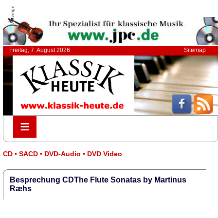
Anzeige
Freitag, 7. August 2026
Sitemap
≡
≡
CD • SACD • DVD-Audio • DVD Video
Besprechung CDThe Flute Sonatas by Martinus
Ræhs