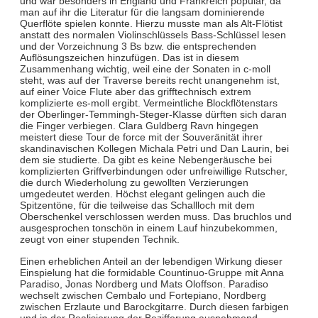
und war besonders in England und Frankreich populär, da
man auf ihr die Literatur für die langsam dominierende
Querflöte spielen konnte. Hierzu musste man als Alt-Flötist
anstatt des normalen Violinschlüssels Bass-Schlüssel lesen
und der Vorzeichnung 3 Bs bzw. die entsprechenden
Auflösungszeichen hinzufügen. Das ist in diesem
Zusammenhang wichtig, weil eine der Sonaten in c-moll
steht, was auf der Traverse bereits recht unangenehm ist,
auf einer Voice Flute aber das grifftechnisch extrem
komplizierte es-moll ergibt. Vermeintliche Blockflötenstars
der Oberlinger-Temmingh-Steger-Klasse dürften sich daran
die Finger verbiegen. Clara Guldberg Ravn hingegen
meistert diese Tour de force mit der Souveränität ihrer
skandinavischen Kollegen Michala Petri und Dan Laurin, bei
dem sie studierte. Da gibt es keine Nebengeräusche bei
komplizierten Griffverbindungen oder unfreiwillige Rutscher,
die durch Wiederholung zu gewollten Verzierungen
umgedeutet werden. Höchst elegant gelingen auch die
Spitzentöne, für die teilweise das Schallloch mit dem
Oberschenkel verschlossen werden muss. Das bruchlos und
ausgesprochen tonschön in einem Lauf hinzubekommen,
zeugt von einer stupenden Technik.
Einen erheblichen Anteil an der lebendigen Wirkung dieser
Einspielung hat die formidable Countinuo-Gruppe mit Anna
Paradiso, Jonas Nordberg und Mats Oloffson. Paradiso
wechselt zwischen Cembalo und Fortepiano, Nordberg
zwischen Erzlaute und Barockgitarre. Durch diesen farbigen
und in der Realisierung der Bezifferung ausnehmend