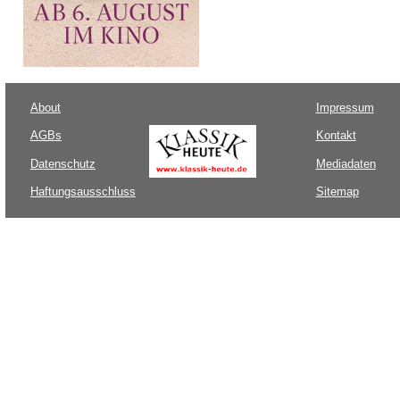
About
Impressum
AGBs
Kontakt
Datenschutz
Mediadaten
Haftungsausschluss
Sitemap