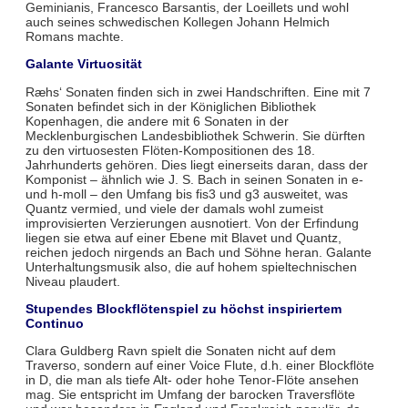
Geminianis, Francesco Barsantis, der Loeillets und wohl
auch seines schwedischen Kollegen Johann Helmich
Romans machte.
Galante Virtuosität
Ræhs‘ Sonaten finden sich in zwei Handschriften. Eine mit 7
Sonaten befindet sich in der Königlichen Bibliothek
Kopenhagen, die andere mit 6 Sonaten in der
Mecklenburgischen Landesbibliothek Schwerin. Sie dürften
zu den virtuosesten Flöten-Kompositionen des 18.
Jahrhunderts gehören. Dies liegt einerseits daran, dass der
Komponist – ähnlich wie J. S. Bach in seinen Sonaten in e-
und h-moll – den Umfang bis fis3 und g3 ausweitet, was
Quantz vermied, und viele der damals wohl zumeist
improvisierten Verzierungen ausnotiert. Von der Erfindung
liegen sie etwa auf einer Ebene mit Blavet und Quantz,
reichen jedoch nirgends an Bach und Söhne heran. Galante
Unterhaltungsmusik also, die auf hohem spieltechnischen
Niveau plaudert.
Stupendes Blockflötenspiel zu höchst inspiriertem
Continuo
Clara Guldberg Ravn spielt die Sonaten nicht auf dem
Traverso, sondern auf einer Voice Flute, d.h. einer Blockflöte
in D, die man als tiefe Alt- oder hohe Tenor-Flöte ansehen
mag. Sie entspricht im Umfang der barocken Traversflöte