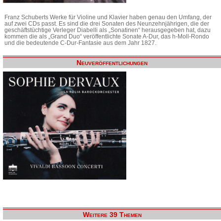
Franz Schuberts Werke für Violine und Klavier haben genau den Umfang, der
auf zwei CDs passt. Es sind die drei Sonaten des Neunzehnjährigen, die der
geschäftstüchtige Verleger Diabelli als „Sonatinen“ herausgegeben hat, dazu
kommen die als „Grand Duo“ veröffentlichte Sonate A-Dur, das h-Moll-Rondo
und die bedeutende C-Dur-Fantasie aus dem Jahr 1827.
Neuveröffentlichungen
Weitere 39 Themen