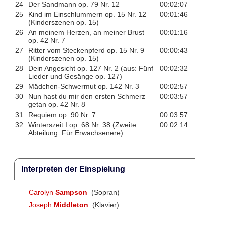
24
Der Sandmann op. 79 Nr. 12
00:02:07
25
Kind im Einschlummern op. 15 Nr. 12
00:01:46
(Kinderszenen op. 15)
26
An meinem Herzen, an meiner Brust
00:01:16
op. 42 Nr. 7
27
Ritter vom Steckenpferd op. 15 Nr. 9
00:00:43
(Kinderszenen op. 15)
28
Dein Angesicht op. 127 Nr. 2 (aus: Fünf
00:02:32
Lieder und Gesänge op. 127)
29
Mädchen-Schwermut op. 142 Nr. 3
00:02:57
30
Nun hast du mir den ersten Schmerz
00:03:57
getan op. 42 Nr. 8
31
Requiem op. 90 Nr. 7
00:03:57
32
Winterszeit I op. 68 Nr. 38 (Zweite
00:02:14
Abteilung. Für Erwachsenere)
Interpreten der Einspielung
Carolyn
Sampson
(Sopran)
Joseph
Middleton
(Klavier)