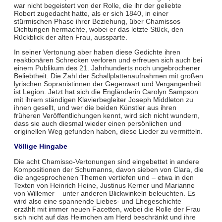
war nicht begeistert von der Rolle, die ihr der geliebte
Robert zugedacht hatte, als er sich 1840, in einer
stürmischen Phase ihrer Beziehung, über Chamissos
Dichtungen hermachte, wobei er das letzte Stück, den
Rückblick der alten Frau, aussparte.
In seiner Vertonung aber haben diese Gedichte ihren
reaktionären Schrecken verloren und erfreuen sich auch bei
einem Publikum des 21. Jahrhunderts noch ungebrochener
Beliebtheit. Die Zahl der Schallplattenaufnahmen mit großen
lyrischen Sopranistinnen der Gegenwart und Vergangenheit
ist Legion. Jetzt hat sich die Engländerin Carolyn Sampson
mit ihrem ständigen Klavierbegleiter Joseph Middleton zu
ihnen gesellt, und wer die beiden Künstler aus ihren
früheren Veröffentlichungen kennt, wird sich nicht wundern,
dass sie auch diesmal wieder einen persönlichen und
originellen Weg gefunden haben, diese Lieder zu vermitteln.
Völlige Hingabe
Die acht Chamisso-Vertonungen sind eingebettet in andere
Kompositionen der Schumanns, davon sieben von Clara, die
die angesprochenen Themen vertiefen und – etwa in den
Texten von Heinrich Heine, Justinus Kerner und Marianne
von Willemer – unter anderen Blickwinkeln beleuchten. Es
wird also eine spannende Liebes- und Ehegeschichte
erzählt mit immer neuen Facetten, wobei die Rolle der Frau
sich nicht auf das Heimchen am Herd beschränkt und ihre