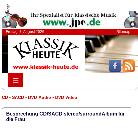
Anzeige
Freitag, 7. August 2026
Sitemap
≡
≡
CD • SACD • DVD-Audio • DVD Video
Besprechung CD/SACD stereo/surroundAlbum für
die Frau