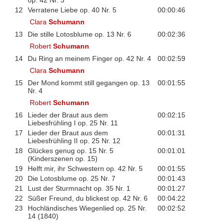
op. 42 Nr. 3
12
Verratene Liebe op. 40 Nr. 5
00:00:46
Clara
Schumann
13
Die stille Lotosblume op. 13 Nr. 6
00:02:36
Robert
Schumann
14
Du Ring an meinem Finger op. 42 Nr. 4
00:02:59
Clara
Schumann
15
Der Mond kommt still gegangen op. 13
00:01:55
Nr. 4
Robert
Schumann
16
Lieder der Braut aus dem
00:02:15
Liebesfrühling I op. 25 Nr. 11
17
Lieder der Braut aus dem
00:01:31
Liebesfrühling II op. 25 Nr. 12
18
Glückes genug op. 15 Nr. 5
00:01:01
(Kinderszenen op. 15)
19
Helft mir, ihr Schwestern op. 42 Nr. 5
00:01:55
20
Die Lotosblume op. 25 Nr. 7
00:01:43
21
Lust der Sturmnacht op. 35 Nr. 1
00:01:27
22
Süßer Freund, du blickest op. 42 Nr. 6
00:04:22
23
Hochländisches Wiegenlied op. 25 Nr.
00:02:52
14 (1840)