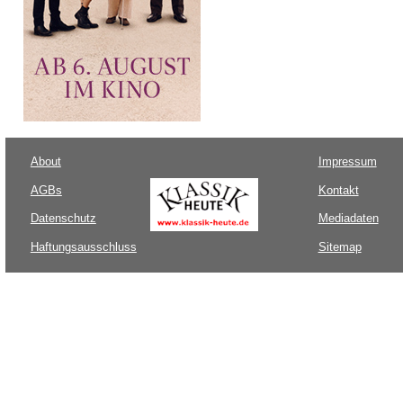
About
Impressum
AGBs
Kontakt
Datenschutz
Mediadaten
Haftungsausschluss
Sitemap