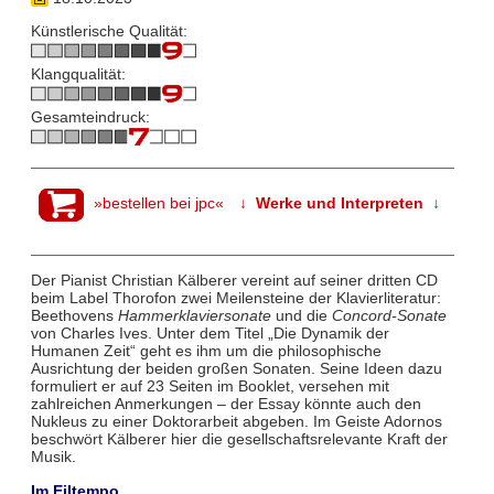
Künstlerische Qualität:
Klangqualität:
Gesamteindruck:
»bestellen bei jpc«
↓ Werke und Interpreten ↓
Der Pianist Christian Kälberer vereint auf seiner dritten CD
beim Label Thorofon zwei Meilensteine der Klavierliteratur:
Beethovens
Hammerklaviersonate
und die
Concord-Sonate
von Charles Ives. Unter dem Titel „Die Dynamik der
Humanen Zeit“ geht es ihm um die philosophische
Ausrichtung der beiden großen Sonaten. Seine Ideen dazu
formuliert er auf 23 Seiten im Booklet, versehen mit
zahlreichen Anmerkungen – der Essay könnte auch den
Nukleus zu einer Doktorarbeit abgeben. Im Geiste Adornos
beschwört Kälberer hier die gesellschaftsrelevante Kraft der
Musik.
Im Eiltempo