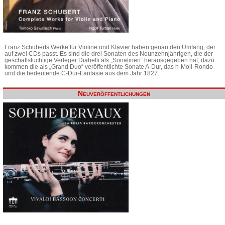
Franz Schuberts Werke für Violine und Klavier haben genau den Umfang, der
auf zwei CDs passt. Es sind die drei Sonaten des Neunzehnjährigen, die der
geschäftstüchtige Verleger Diabelli als „Sonatinen“ herausgegeben hat, dazu
kommen die als „Grand Duo“ veröffentlichte Sonate A-Dur, das h-Moll-Rondo
und die bedeutende C-Dur-Fantasie aus dem Jahr 1827.
Neuveröffentlichungen