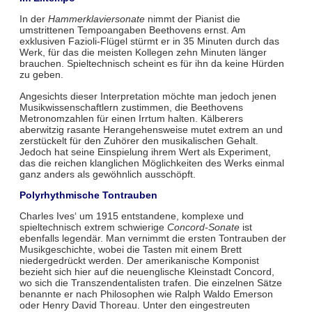
In der
Hammerklaviersonate
nimmt der Pianist die
umstrittenen Tempoangaben Beethovens ernst. Am
exklusiven Fazioli-Flügel stürmt er in 35 Minuten durch das
Werk, für das die meisten Kollegen zehn Minuten länger
brauchen. Spieltechnisch scheint es für ihn da keine Hürden
zu geben.
Angesichts dieser Interpretation möchte man jedoch jenen
Musikwissenschaftlern zustimmen, die Beethovens
Metronomzahlen für einen Irrtum halten. Kälberers
aberwitzig rasante Herangehensweise mutet extrem an und
zerstückelt für den Zuhörer den musikalischen Gehalt.
Jedoch hat seine Einspielung ihrem Wert als Experiment,
das die reichen klanglichen Möglichkeiten des Werks einmal
ganz anders als gewöhnlich ausschöpft.
Polyrhythmische Tontrauben
Charles Ives‘ um 1915 entstandene, komplexe und
spieltechnisch extrem schwierige
Concord-Sonate
ist
ebenfalls legendär. Man vernimmt die ersten Tontrauben der
Musikgeschichte, wobei die Tasten mit einem Brett
niedergedrückt werden. Der amerikanische Komponist
bezieht sich hier auf die neuenglische Kleinstadt Concord,
wo sich die Transzendentalisten trafen. Die einzelnen Sätze
benannte er nach Philosophen wie Ralph Waldo Emerson
oder Henry David Thoreau. Unter den eingestreuten