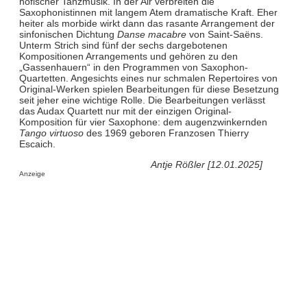
höfischer Tanzmusik. In der Air verbreiten die
Saxophonistinnen mit langem Atem dramatische Kraft. Eher
heiter als morbide wirkt dann das rasante Arrangement der
sinfonischen Dichtung
Danse macabre
von Saint-Saëns.
Unterm Strich sind fünf der sechs dargebotenen
Kompositionen Arrangements und gehören zu den
„Gassenhauern“ in den Programmen von Saxophon-
Quartetten. Angesichts eines nur schmalen Repertoires von
Original-Werken spielen Bearbeitungen für diese Besetzung
seit jeher eine wichtige Rolle. Die Bearbeitungen verlässt
das Audax Quartett nur mit der einzigen Original-
Komposition für vier Saxophone: dem augenzwinkernden
Tango virtuoso
des 1969 geboren Franzosen Thierry
Escaich.
Antje Rößler [12.01.2025]
Anzeige