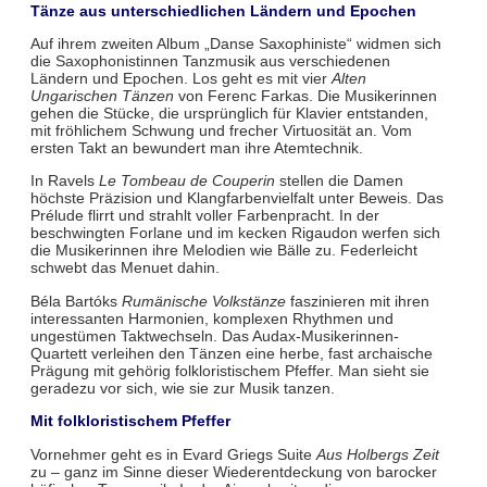
Tänze aus unterschiedlichen Ländern und Epochen
Auf ihrem zweiten Album „Danse Saxophiniste“ widmen sich
die Saxophonistinnen Tanzmusik aus verschiedenen
Ländern und Epochen. Los geht es mit vier
Alten
Ungarischen Tänzen
von Ferenc Farkas. Die Musikerinnen
gehen die Stücke, die ursprünglich für Klavier entstanden,
mit fröhlichem Schwung und frecher Virtuosität an. Vom
ersten Takt an bewundert man ihre Atemtechnik.
In Ravels
Le Tombeau de Couperin
stellen die Damen
höchste Präzision und Klangfarbenvielfalt unter Beweis. Das
Prélude flirrt und strahlt voller Farbenpracht. In der
beschwingten Forlane und im kecken Rigaudon werfen sich
die Musikerinnen ihre Melodien wie Bälle zu. Federleicht
schwebt das Menuet dahin.
Béla Bartóks
Rumänische Volkstänze
faszinieren mit ihren
interessanten Harmonien, komplexen Rhythmen und
ungestümen Taktwechseln. Das Audax-Musikerinnen-
Quartett verleihen den Tänzen eine herbe, fast archaische
Prägung mit gehörig folkloristischem Pfeffer. Man sieht sie
geradezu vor sich, wie sie zur Musik tanzen.
Mit folkloristischem Pfeffer
Vornehmer geht es in Evard Griegs Suite
Aus Holbergs Zeit
zu – ganz im Sinne dieser Wiederentdeckung von barocker