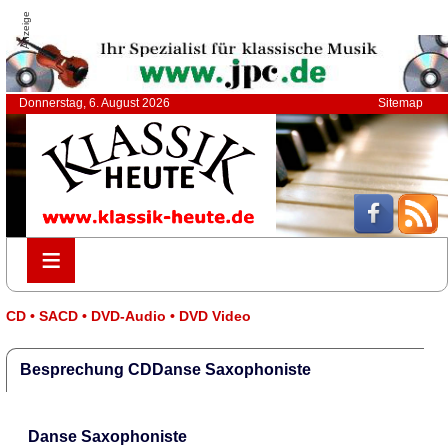
Anzeige
Donnerstag, 6. August 2026
Sitemap
≡
≡
CD • SACD • DVD-Audio • DVD Video
Besprechung CDDanse Saxophoniste
Danse Saxophoniste