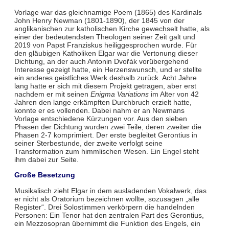
Vorlage war das gleichnamige Poem (1865) des Kardinals
John Henry Newman (1801-1890), der 1845 von der
anglikanischen zur katholischen Kirche gewechselt hatte, als
einer der bedeutendsten Theologen seiner Zeit galt und
2019 von Papst Franziskus heiliggesprochen wurde. Für
den gläubigen Katholiken Elgar war die Vertonung dieser
Dichtung, an der auch Antonin Dvořák vorübergehend
Interesse gezeigt hatte, ein Herzenswunsch, und er stellte
ein anderes geistliches Werk deshalb zurück. Acht Jahre
lang hatte er sich mit diesem Projekt getragen, aber erst
nachdem er mit seinen
Enigma Variations
im Alter von 42
Jahren den lange erkämpften Durchbruch erzielt hatte,
konnte er es vollenden. Dabei nahm er an Newmans
Vorlage entschiedene Kürzungen vor. Aus den sieben
Phasen der Dichtung wurden zwei Teile, deren zweiter die
Phasen 2-7 komprimiert. Der erste begleitet Gerontius in
seiner Sterbestunde, der zweite verfolgt seine
Transformation zum himmlischen Wesen. Ein Engel steht
ihm dabei zur Seite.
Große Besetzung
Musikalisch zieht Elgar in dem ausladenden Vokalwerk, das
er nicht als Oratorium bezeichnen wollte, sozusagen „alle
Register“. Drei Solostimmen verkörpern die handelnden
Personen: Ein Tenor hat den zentralen Part des Gerontius,
ein Mezzosopran übernimmt die Funktion des Engels, ein