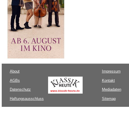
About
Impressum
AGBs
Kontakt
Datenschutz
Mediadaten
Haftungsausschluss
Sitemap