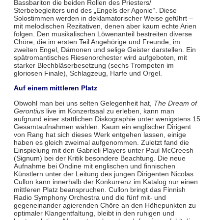
Bassbariton die beiden Rollen des Priesters/
Sterbebegleiters und des „Engels der Agonie“. Diese
Solostimmen werden in deklamatorischer Weise geführt –
mit melodischen Rezitativen, denen aber kaum echte Arien
folgen. Den musikalischen Löwenanteil bestreiten diverse
Chöre, die im ersten Teil Angehörige und Freunde, im
zweiten Engel, Dämonen und selige Geister darstellen. Ein
spätromantisches Riesenorchester wird aufgeboten, mit
starker Blechbläserbesetzung (sechs Trompeten im
gloriosen Finale), Schlagzeug, Harfe und Orgel.
Auf einem mittleren Platz
Obwohl man bei uns selten Gelegenheit hat,
The Dream of
Gerontius
live im Konzertsaal zu erleben, kann man
aufgrund einer stattlichen Diskographie unter wenigstens 15
Gesamtaufnahmen wählen. Kaum ein englischer Dirigent
von Rang hat sich dieses Werk entgehen lassen, einige
haben es gleich zweimal aufgenommen. Zuletzt fand die
Einspielung mit den Gabrieli Players unter Paul McCreesh
(Signum) bei der Kritik besondere Beachtung. Die neue
Aufnahme bei Ondine mit englischen und finnischen
Künstlern unter der Leitung des jungen Dirigenten Nicolas
Cullon kann innerhalb der Konkurrenz im Katalog nur einen
mittleren Platz beanspruchen. Cullon bringt das Finnish
Radio Symphony Orchestra und die fünf mit- und
gegeneinander agierenden Chöre an den Höhepunkten zu
optimaler Klangentfaltung, bleibt in den ruhigen und