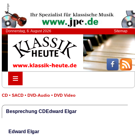
Anzeige
Donnerstag, 6. August 2026
Sitemap
≡
≡
CD • SACD • DVD-Audio • DVD Video
Besprechung CDEdward Elgar
Edward Elgar