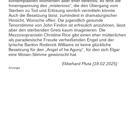
kontemplativen Momenten aber eher defensiv, es fehlt die
Innenspannung des „misterioso“, die den Übergang vom
Sterben zu Tod und Erlösung sinnlich vermitteln könnte.
Auch die Besetzung lässt, zumindest in dramaturgischer
Hinsicht, Wünsche offen. Die jugendlich gesunde
Tenorstimme von John Findon ist erfreulich anzuhören, lässt
aber den sterbenden Greis kaum imaginieren. Die
Mezzosopranistin Christine Rice gibt einen eher mütterlichen
als paradiesische Freude verheißenden Engel und der
lyrische Bariton Roderick Williams ist keine glückliche
Besetzung für den „Angel of he Agony“, für den sich Elgar
eine Wotan-Stimme gewünscht hat.
Ekkehard Pluta [18.02.2025]
Anzeige