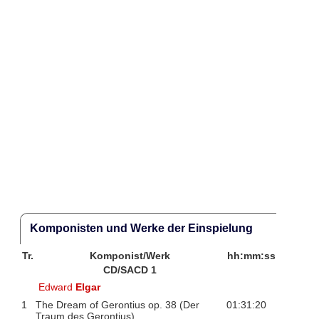
Komponisten und Werke der Einspielung
Tr.
Komponist/Werk
hh:mm:ss
CD/SACD 1
Edward
Elgar
1
The Dream of Gerontius op. 38 (Der
01:31:20
Traum des Gerontius)