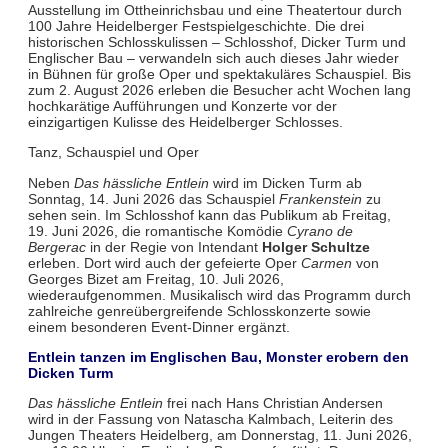
Ausstellung im Ottheinrichsbau und eine Theatertour durch
100 Jahre Heidelberger Festspielgeschichte. Die drei
historischen Schlosskulissen – Schlosshof, Dicker Turm und
Englischer Bau – verwandeln sich auch dieses Jahr wieder
in Bühnen für große Oper und spektakuläres Schauspiel. Bis
zum 2. August 2026 erleben die Besucher acht Wochen lang
hochkarätige Aufführungen und Konzerte vor der
einzigartigen Kulisse des Heidelberger Schlosses.
Tanz, Schauspiel und Oper
Neben
Das hässliche Entlein
wird im Dicken Turm ab
Sonntag, 14. Juni 2026 das Schauspiel
Frankenstein
zu
sehen sein. Im Schlosshof kann das Publikum ab Freitag,
19. Juni 2026, die romantische Komödie
Cyrano de
Bergerac
in der Regie von Intendant
Holger Schultze
erleben. Dort wird auch der gefeierte Oper
Carmen
von
Georges Bizet am Freitag, 10. Juli 2026,
wiederaufgenommen. Musikalisch wird das Programm durch
zahlreiche genreübergreifende Schlosskonzerte sowie
einem besonderen Event-Dinner ergänzt.
Entlein tanzen im Englischen Bau, Monster erobern den
Dicken Turm
Das hässliche Entlein
frei nach Hans Christian Andersen
wird in der Fassung von Natascha Kalmbach, Leiterin des
Jungen Theaters Heidelberg, am Donnerstag, 11. Juni 2026,