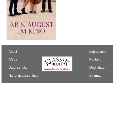
About
Impressum
AGBs
Kontakt
Datenschutz
Mediadaten
Haftungsausschluss
Sitemap