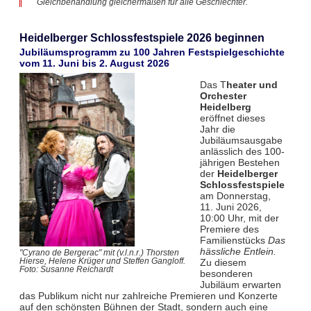
Gleichbehandlung gleichermaßen für alle Geschlechter.
Heidelberger Schlossfestspiele 2026 beginnen
Jubiläumsprogramm zu 100 Jahren Festspielgeschichte
vom 11. Juni bis 2. August 2026
Das T
heater und
Orchester
Heidelberg
eröffnet dieses
Jahr die
Jubiläumsausgabe
anlässlich des 100-
jährigen Bestehen
der
Heidelberger
Schlossfestspiele
am Donnerstag,
11. Juni 2026,
10:00 Uhr, mit der
Premiere des
Familienstücks
Das
hässliche Entlein.
"Cyrano de Bergerac" mit (v.l.n.r.) Thorsten
Zu diesem
Hierse, Helene Krüger und Steffen Gangloff.
Foto: Susanne Reichardt
besonderen
Jubiläum erwarten
das Publikum nicht nur zahlreiche Premieren und Konzerte
auf den schönsten Bühnen der Stadt, sondern auch eine