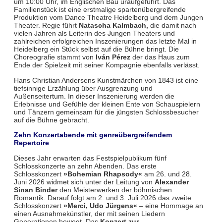
um 10:00 Uhr, im Englischen Bau uraufgeführt. Das
Familienstück ist eine erstmalige spartenübergreifende
Produktion vom Dance Theatre Heidelberg und dem Jungen
Theater. Regie führt
Natascha Kalmbach,
die damit nach
vielen Jahren als Leiterin des Jungen Theaters und
zahlreichen erfolgreichen Inszenierungen das letzte Mal in
Heidelberg ein Stück selbst auf die Bühne bringt. Die
Choreografie stammt von
Iván Pérez
der das Haus zum
Ende der Spielzeit mit seiner Kompagnie ebenfalls verlässt.
Hans Christian Andersens Kunstmärchen von 1843 ist eine
tiefsinnige Erzählung über Ausgrenzung und
Außenseitertum. In dieser Inszenierung werden die
Erlebnisse und Gefühle der kleinen Ente von Schauspielern
und Tänzern gemeinsam für die jüngsten Schlossbesucher
auf die Bühne gebracht.
Zehn Konzertabende mit genreübergreifendem
Repertoire
Dieses Jahr erwarten das Festspielpublikum fünf
Schlosskonzerte an zehn Abenden. Das erste
Schlosskonzert
»Bohemian Rhapsody«
am 26. und 28.
Juni 2026 widmet sich unter der Leitung von
Alexander
Sinan Binder
den Meisterwerken der böhmischen
Romantik. Darauf folgt am 2. und 3. Juli 2026 das zweite
Schlosskonzert
»Merci, Udo Jürgens«
– eine Hommage an
einen Ausnahmekünstler, der mit seinen Liedern
Generationen bewegt. Das
Konzert zur