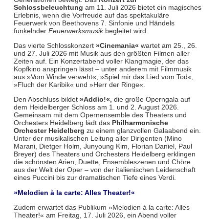
Schlossbeleuchtung
am 11. Juli 2026 bietet ein magisches
Erlebnis, wenn die Vorfreude auf das spektakuläre
Feuerwerk von Beethovens 7. Sinfonie und Händels
funkelnder
Feuerwerksmusik
begleitet wird.
Das vierte Schlosskonzert
»Cinemania«
wartet am 25., 26.
und 27. Juli 2026 mit Musik aus den größten Filmen aller
Zeiten auf. Ein Konzertabend voller Klangmagie, der das
Kopfkino anspringen lässt – unter anderem mit Filmmusik
aus »Vom Winde verweht«, »Spiel mir das Lied vom Tod«,
»Fluch der Karibik« und »Herr der Ringe«.
Den Abschluss bildet
»Addio!«,
die große Operngala auf
dem Heidelberger Schloss am 1. und 2. August 2026.
Gemeinsam mit dem Opernensemble des Theaters und
Orchesters Heidelberg lädt das
Philharmonische
Orchester Heidelberg
zu einem glanzvollen Galaabend ein.
Unter der musikalischen Leitung aller Dirigenten (Mino
Marani, Dietger Holm, Junyoung Kim, Florian Daniel, Paul
Breyer) des Theaters und Orchesters Heidelberg erklingen
die schönsten Arien, Duette, Ensembleszenen und Chöre
aus der Welt der Oper – von der italienischen Leidenschaft
eines Puccini bis zur dramatischen Tiefe eines Verdi.
»Melodien à la carte: Alles Theater!«
Zudem erwartet das Publikum »Melodien à la carte: Alles
Theater!« am Freitag, 17. Juli 2026, ein Abend voller