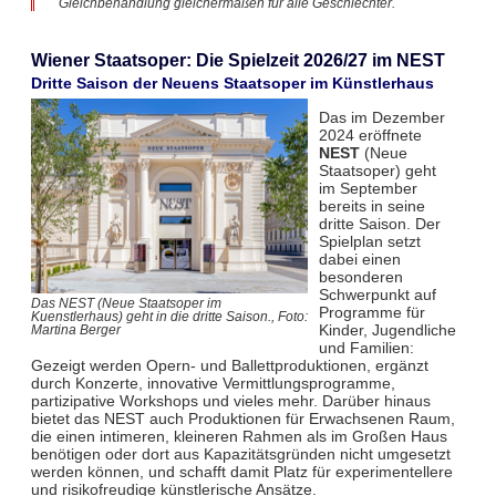
Gleichbehandlung gleichermaßen für alle Geschlechter.
Wiener Staatsoper: Die Spielzeit 2026/27 im NEST
Dritte Saison der Neuens Staatsoper im Künstlerhaus
Das im Dezember
2024 eröffnete
NEST
(Neue
Staatsoper) geht
im September
bereits in seine
dritte Saison. Der
Spielplan setzt
dabei einen
besonderen
Schwerpunkt auf
Das NEST (Neue Staatsoper im
Programme für
Kuenstlerhaus) geht in die dritte Saison., Foto:
Kinder, Jugendliche
Martina Berger
und Familien:
Gezeigt werden Opern- und Ballettproduktionen, ergänzt
durch Konzerte, innovative Vermittlungsprogramme,
partizipative Workshops und vieles mehr. Darüber hinaus
bietet das NEST auch Produktionen für Erwachsenen Raum,
die einen intimeren, kleineren Rahmen als im Großen Haus
benötigen oder dort aus Kapazitätsgründen nicht umgesetzt
werden können, und schafft damit Platz für experimentellere
und risikofreudige künstlerische Ansätze.