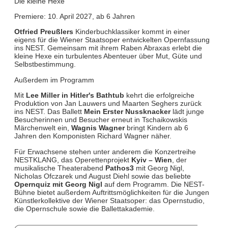
Die kleine Hexe
Premiere: 10. April 2027, ab 6 Jahren
Otfried Preußlers
Kinderbuchklassiker kommt in einer
eigens für die Wiener Staatsoper entwickelten Opernfassung
ins NEST. Gemeinsam mit ihrem Raben Abraxas erlebt die
kleine Hexe ein turbulentes Abenteuer über Mut, Güte und
Selbstbestimmung.
Außerdem im Programm
Mit
Lee Miller in Hitler's Bathtub
kehrt die erfolgreiche
Produktion von Jan Lauwers und Maarten Seghers zurück
ins NEST. Das Ballett
Mein Erster Nussknacker
lädt junge
Besucherinnen und Besucher erneut in Tschaikowskis
Märchenwelt ein,
Wagnis Wagner
bringt Kindern ab 6
Jahren den Komponisten Richard Wagner näher.
Für Erwachsene stehen unter anderem die Konzertreihe
NESTKLANG, das Operettenprojekt
Kyiv – Wien
, der
musikalische Theaterabend
Pathos3
mit Georg Nigl,
Nicholas Ofczarek und August Diehl sowie das beliebte
Opernquiz mit Georg Nigl
auf dem Programm. Die NEST-
Bühne bietet außerdem Auftrittsmöglichkeiten für die Jungen
Künstlerkollektive der Wiener Staatsoper: das Opernstudio,
die Opernschule sowie die Ballettakademie.