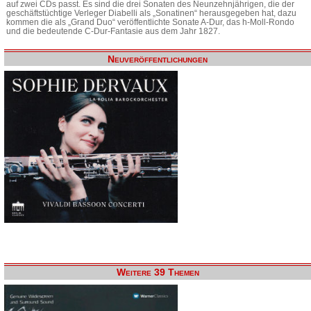
auf zwei CDs passt. Es sind die drei Sonaten des Neunzehnjährigen, die der
geschäftstüchtige Verleger Diabelli als „Sonatinen“ herausgegeben hat, dazu
kommen die als „Grand Duo“ veröffentlichte Sonate A-Dur, das h-Moll-Rondo
und die bedeutende C-Dur-Fantasie aus dem Jahr 1827.
Neuveröffentlichungen
Weitere 39 Themen