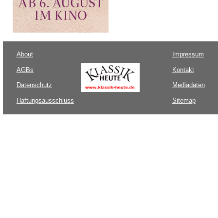
About
Impressum
AGBs
Kontakt
Datenschutz
Mediadaten
Haftungsausschluss
Sitemap