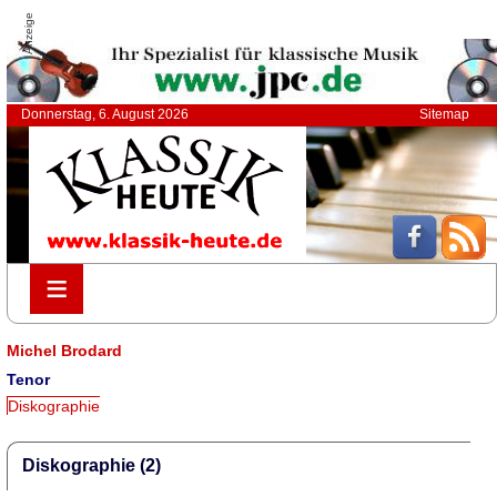
Anzeige
Donnerstag, 6. August 2026
Sitemap
≡
≡
Michel Brodard
Tenor
Diskographie
Diskographie (2)