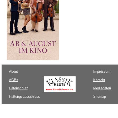
About
Impressum
AGBs
Kontakt
Datenschutz
Mediadaten
Haftungsausschluss
Sitemap