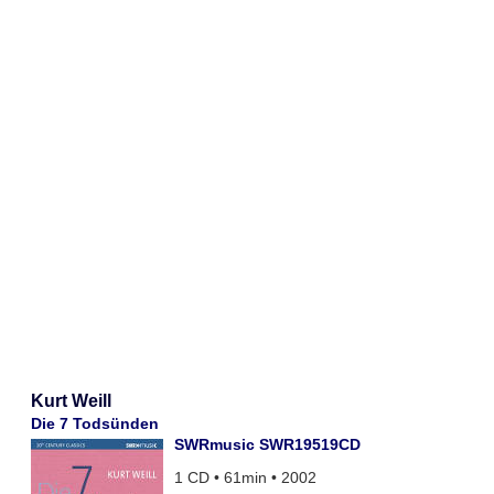
Kurt Weill
Die 7 Todsünden
SWRmusic SWR19519CD
1 CD • 61min • 2002