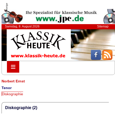
Anzeige
Samstag, 8. August 2026
Sitemap
≡
≡
Norbert Ernst
Tenor
Diskographie
Diskographie (2)