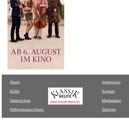
About
Impressum
AGBs
Kontakt
Datenschutz
Mediadaten
Haftungsausschluss
Sitemap