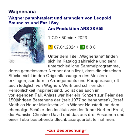
Wagneriana
Wagner paraphrasiert und arrangiert von Leopold
Brauneiss und Fazil Say
Ars Produktion ARS 38 655
1 CD • 50min • 2023
07.04.2024
•
8 8 8
Unter dem Titel „Wagneriana“ finden
sich im Katalog zahlreiche und sehr
unterschiedliche Sammelprogramme,
deren gemeinsamer Nenner darin liegt, dass die einzelnen
Stücke nicht in den Originalfassungen des Meisters
erklingen, sondern in Arrangements und Paraphrasen, oft
auch lediglich von Wagners Werk und schillernder
Persönlichkeit inspiriert sind. So ist das auch im
vorliegenden Fall. Anlass war hier ein Konzert zur Feier des
150jährigen Bestehens der (seit 1977 so benannten) „Josef
Matthias Hauer Musikschule“ in Wiener Neustadt, an dem
ehemalige Schüler des Instituts wie der Tenor Norbert Ernst,
die Pianistin Christine David und das aus drei Posaunen und
einer Tuba bestehende Blechbläserquartett teilnahmen.
»zur Besprechung«