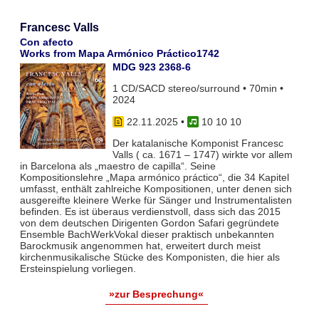
Francesc Valls
Con afecto
Works from Mapa Armónico Práctico1742
MDG 923 2368-6
1 CD/SACD stereo/surround • 70min •
2024
22.11.2025
•
10 10 10
Der katalanische Komponist Francesc
Valls ( ca. 1671 – 1747) wirkte vor allem
in Barcelona als „maestro de capilla“. Seine
Kompositionslehre „Mapa armónico práctico“, die 34 Kapitel
umfasst, enthält zahlreiche Kompositionen, unter denen sich
ausgereifte kleinere Werke für Sänger und Instrumentalisten
befinden. Es ist überaus verdienstvoll, dass sich das 2015
von dem deutschen Dirigenten Gordon Safari gegründete
Ensemble BachWerkVokal dieser praktisch unbekannten
Barockmusik angenommen hat, erweitert durch meist
kirchenmusikalische Stücke des Komponisten, die hier als
Ersteinspielung vorliegen.
»zur Besprechung«