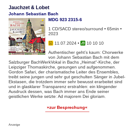
Jauchzet & Lobet
Johann Sebastian Bach
MDG 923 2315-6
1 CD/SACD stereo/surround • 65min •
2023
11.07.2024
•
10 10 10
Authentischer geht’s kaum: Chorwerke
von Johann Sebastian Bach mit dem
Salzburger BachWerkVokal in Bachs „Heimat“-Kirche, der
Leipziger Thomaskirche, gesungen und aufgenommen.
Gordon Safari, der charismatische Leiter des Ensembles,
treibt seine jungen und sehr gut geschulten Sänger in Jubel-
Ekstasen, die trotzdem immer sehr bewusst erarbeitet sind
und in glasklarer Transparenz erstrahlen: ein klingender
Ausdruck dessen, was Bach immer ans Ende seiner
geistlichen Werke setzte: Ad majorem Dei gloriam.
»zur Besprechung«
Anzeige