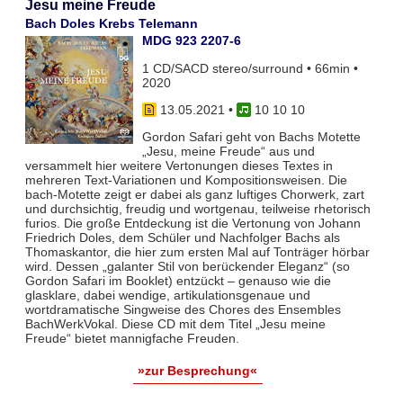
Jesu meine Freude
Bach Doles Krebs Telemann
MDG 923 2207-6
1 CD/SACD stereo/surround • 66min •
2020
13.05.2021
•
10 10 10
Gordon Safari geht von Bachs Motette
„Jesu, meine Freude“ aus und
versammelt hier weitere Vertonungen dieses Textes in
mehreren Text-Variationen und Kompositionsweisen. Die
bach-Motette zeigt er dabei als ganz luftiges Chorwerk, zart
und durchsichtig, freudig und wortgenau, teilweise rhetorisch
furios. Die große Entdeckung ist die Vertonung von Johann
Friedrich Doles, dem Schüler und Nachfolger Bachs als
Thomaskantor, die hier zum ersten Mal auf Tonträger hörbar
wird. Dessen „galanter Stil von berückender Eleganz“ (so
Gordon Safari im Booklet) entzückt – genauso wie die
glasklare, dabei wendige, artikulationsgenaue und
wortdramatische Singweise des Chores des Ensembles
BachWerkVokal. Diese CD mit dem Titel „Jesu meine
Freude“ bietet mannigfache Freuden.
»zur Besprechung«