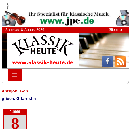
Anzeige
Samstag, 8. August 2026
Sitemap
≡
≡
Antigoni Goni
griech. Gitarristin
* 1969
8