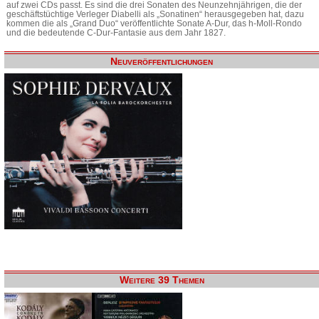
auf zwei CDs passt. Es sind die drei Sonaten des Neunzehnjährigen, die der
geschäftstüchtige Verleger Diabelli als „Sonatinen“ herausgegeben hat, dazu
kommen die als „Grand Duo“ veröffentlichte Sonate A-Dur, das h-Moll-Rondo
und die bedeutende C-Dur-Fantasie aus dem Jahr 1827.
Neuveröffentlichungen
Weitere 39 Themen