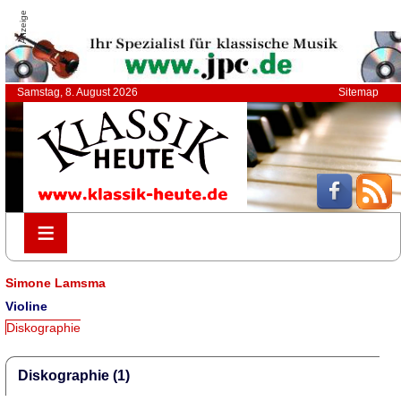
Anzeige
Samstag, 8. August 2026
Sitemap
≡
≡
Simone Lamsma
Violine
Diskographie
Diskographie (1)