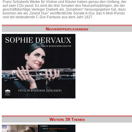
Franz Schuberts Werke für Violine und Klavier haben genau den Umfang, der
auf zwei CDs passt. Es sind die drei Sonaten des Neunzehnjährigen, die der
geschäftstüchtige Verleger Diabelli als „Sonatinen“ herausgegeben hat, dazu
kommen die als „Grand Duo“ veröffentlichte Sonate A-Dur, das h-Moll-Rondo
und die bedeutende C-Dur-Fantasie aus dem Jahr 1827.
Neuveröffentlichungen
Weitere 39 Themen