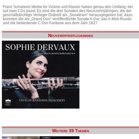
Franz Schuberts Werke für Violine und Klavier haben genau den Umfang, der
auf zwei CDs passt. Es sind die drei Sonaten des Neunzehnjährigen, die der
geschäftstüchtige Verleger Diabelli als „Sonatinen“ herausgegeben hat, dazu
kommen die als „Grand Duo“ veröffentlichte Sonate A-Dur, das h-Moll-Rondo
und die bedeutende C-Dur-Fantasie aus dem Jahr 1827.
Neuveröffentlichungen
Weitere 39 Themen