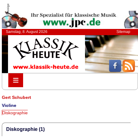
Anzeige
Samstag, 8. August 2026
Sitemap
≡
≡
Gert Schubert
Violine
Diskographie
Diskographie (1)