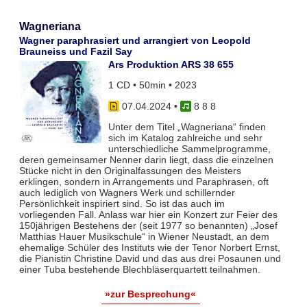
Wagneriana
Wagner paraphrasiert und arrangiert von Leopold
Brauneiss und Fazil Say
Ars Produktion ARS 38 655
1 CD • 50min • 2023
07.04.2024
•
8 8 8
Unter dem Titel „Wagneriana“ finden
sich im Katalog zahlreiche und sehr
unterschiedliche Sammelprogramme,
deren gemeinsamer Nenner darin liegt, dass die einzelnen
Stücke nicht in den Originalfassungen des Meisters
erklingen, sondern in Arrangements und Paraphrasen, oft
auch lediglich von Wagners Werk und schillernder
Persönlichkeit inspiriert sind. So ist das auch im
vorliegenden Fall. Anlass war hier ein Konzert zur Feier des
150jährigen Bestehens der (seit 1977 so benannten) „Josef
Matthias Hauer Musikschule“ in Wiener Neustadt, an dem
ehemalige Schüler des Instituts wie der Tenor Norbert Ernst,
die Pianistin Christine David und das aus drei Posaunen und
einer Tuba bestehende Blechbläserquartett teilnahmen.
»zur Besprechung«