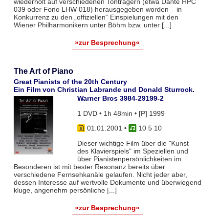
wiederholt auf verschiedenen Tonträgern (etwa Dante HPC
039 oder Fono LHW 018) herausgegeben worden – in
Konkurrenz zu den „offiziellen“ Einspielungen mit den
Wiener Philharmonikern unter Böhm bzw. unter [...]
»zur Besprechung«
The Art of Piano
Great Pianists of the 20th Century
Ein Film von Christian Labrande und Donald Sturrock.
Warner Bros 3984-29199-2
1 DVD • 1h 48min • [P] 1999
01.01.2001
•
10 5 10
Dieser wichtige Film über die "Kunst
des Klavierspiels" im Speziellen und
über Pianistenpersönlichkeiten im
Besonderen ist mit bester Resonanz bereits über
verschiedene Fernsehkanäle gelaufen. Nicht jeder aber,
dessen Interesse auf wertvolle Dokumente und überwiegend
kluge, angenehm persönliche [...]
»zur Besprechung«