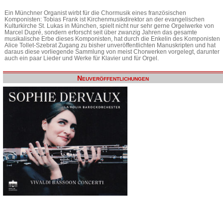
Ein Münchner Organist wirbt für die Chormusik eines französischen
Komponisten: Tobias Frank ist Kirchenmusikdirektor an der evangelischen
Kulturkirche St. Lukas in München, spielt nicht nur sehr gerne Orgelwerke von
Marcel Dupré, sondern erforscht seit über zwanzig Jahren das gesamte
musikalische Erbe dieses Komponisten, hat durch die Enkelin des Komponisten
Alice Tollet-Szebrat Zugang zu bisher unveröffentlichten Manuskripten und hat
daraus diese vorliegende Sammlung von meist Chorwerken vorgelegt, darunter
auch ein paar Lieder und Werke für Klavier und für Orgel.
Neuveröffentlichungen