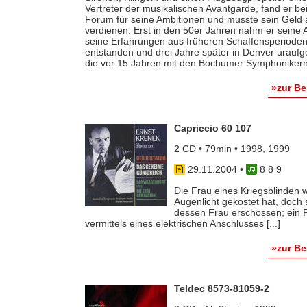
Vertreter der musikalischen Avantgarde, fand er b
Forum für seine Ambitionen und musste sein Geld a
verdienen. Erst in den 50er Jahren nahm er seine A
seine Erfahrungen aus früheren Schaffensperioden
entstanden und drei Jahre später in Denver uraufgefü
die vor 15 Jahren mit den Bochumer Symphonikern
»zur B
Capriccio 60 107
2 CD • 79min • 1998, 1999
29.11.2004
•
8 8 9
Die Frau eines Kriegsblinden w
Augenlicht gekostet hat, doch 
dessen Frau erschossen; ein P
vermittels eines elektrischen Anschlusses [...]
»zur B
Teldec 8573-81059-2