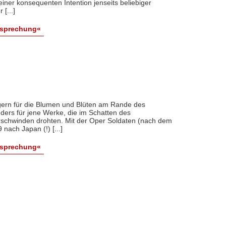
ner konsequenten Intention jenseits beliebiger
[...]
esprechung«
 gern für die Blumen und Blüten am Rande des
nders für jene Werke, die im Schatten des
erschwinden drohten. Mit der Oper Soldaten (nach dem
ach Japan (!) [...]
esprechung«