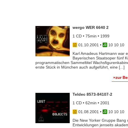
wergo WER 6640 2
1 CD • 75min • 1999
01.10.2001
•
10 10 10
Karl Amadeus Hartmann war ers
Bayerischen Staatsoper fünf 
programmatischen Sammeltitel Wachsfigurenkabine
erste Stück in München auch aufgeführt, eine [...]
»zur B
Teldec 8573-84107-2
1 CD • 62min • 2001
01.08.2001
•
10 10 10
Die New Yorker Gruppe Bang on
Entwicklungen jenseits akadem