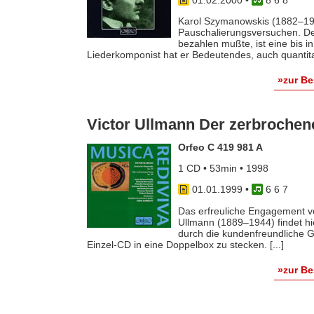
Karol Szymanowskis (1882–1937
Pauschalierungsversuchen. Der 
bezahlen mußte, ist eine bis 
Liederkomponist hat er Bedeutendes, auch quantitati
»zur B
Victor Ullmann Der zerbrochen
Orfeo C 419 981 A
1 CD • 53min • 1998
01.01.1999
•
6 6 7
Das erfreuliche Engagement vo
Ullmann (1889–1944) findet hi
durch die kundenfreundliche Ge
Einzel-CD in eine Doppelbox zu stecken. [...]
»zur B