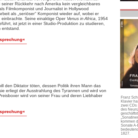
ei seiner Rückkehr nach Amerika kein vergleichbares
ls Filmkomponist und Journalist in Hollywood
rbeit als „seriöser“ Komponist wieder auf, wobei er
 einbrachte. Seine einaktige Oper
Venus in Africa
, 1954
hrt, ist jetzt in einer Studio-Produktion zu studieren,
 entstand.
esprechung«
ill den Diktator töten, dessen Politik ihren Mann das
sie erliegt der Ausstrahlung des Tyrannen und wird von
reisboxer wird von seiner Frau und deren Liebhaber
Franz Sch
Klavier h
zwei CDs 
des Neunz
esprechung«
geschäftst
„Sonatine
kommen di
Sonate A-
bedeutend
1827.