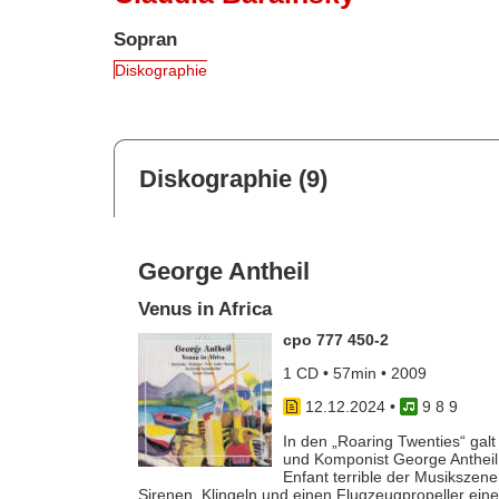
Sopran
Diskographie
Diskographie (9)
George Antheil
Venus in Africa
cpo 777 450-2
1 CD • 57min • 2009
12.12.2024
•
9 8 9
In den „Roaring Twenties“ gal
und Komponist George Antheil 
Enfant terrible der Musikszen
Sirenen, Klingeln und einen Flugzeugpropeller ein