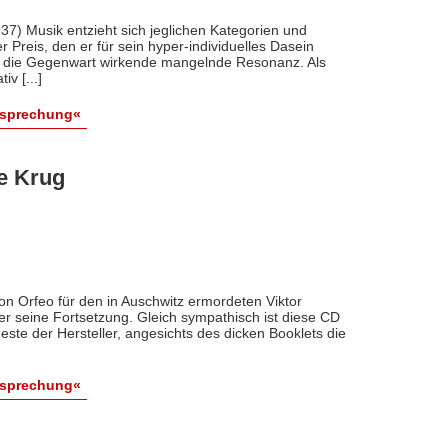
) Musik entzieht sich jeglichen Kategorien und
Preis, den er für sein hyper-individuelles Dasein
in die Gegenwart wirkende mangelnde Resonanz. Als
v [...]
esprechung«
e Krug
n Orfeo für den in Auschwitz ermordeten Viktor
er seine Fortsetzung. Gleich sympathisch ist diese CD
ste der Hersteller, angesichts des dicken Booklets die
esprechung«