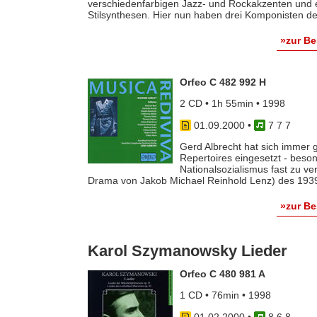
verschiedenfarbigen Jazz- und Rockakzenten und ei
Stilsynthesen. Hier nun haben drei Komponisten der 
»zur B
Orfeo C 482 992 H
2 CD • 1h 55min • 1998
01.09.2000
•
7 7 7
Gerd Albrecht hat sich immer
Repertoires eingesetzt - beso
Nationalsozialismus fast zu v
Drama von Jakob Michael Reinhold Lenz) des 1939 n
»zur B
Karol Szymanowsky Lieder
Orfeo C 480 981 A
1 CD • 76min • 1998
01.02.2000
•
8 6 8