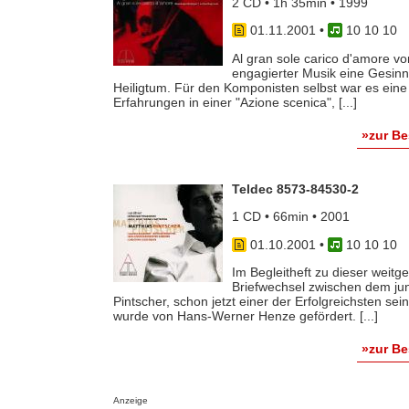
2 CD • 1h 35min • 1999
01.11.2001
•
10 10 10
Al gran sole carico d'amore vo
engagierter Musik eine Gesinn
Heiligtum. Für den Komponisten selbst war es eine
Erfahrungen in einer "Azione scenica", [...]
»zur B
Teldec 8573-84530-2
1 CD • 66min • 2001
01.10.2001
•
10 10 10
Im Begleitheft zu dieser weit
Briefwechsel zwischen dem ju
Pintscher, schon jetzt einer der Erfolgreichsten se
wurde von Hans-Werner Henze gefördert. [...]
»zur B
Anzeige