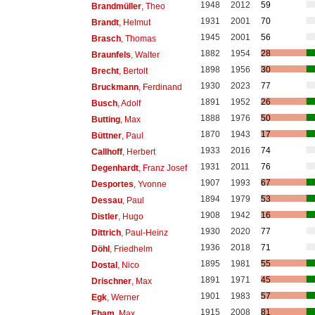
1948
2012
59
Brandmüller
, Theo
1931
2001
70
Brandt
, Helmut
1945
2001
56
Brasch
, Thomas
1882
1954
28
Braunfels
, Walter
1898
1956
30
Brecht
, Bertolt
1930
2023
77
Bruckmann
, Ferdinand
1891
1952
26
Busch
, Adolf
1888
1976
50
Butting
, Max
1870
1943
17
Büttner
, Paul
1933
2016
74
Callhoff
, Herbert
1931
2011
76
Degenhardt
, Franz Josef
1907
1993
67
Desportes
, Yvonne
1894
1979
53
Dessau
, Paul
1908
1942
16
Distler
, Hugo
1930
2020
77
Dittrich
, Paul-Heinz
1936
2018
71
Döhl
, Friedhelm
1895
1981
55
Dostal
, Nico
1891
1971
45
Drischner
, Max
1901
1983
57
Egk
, Werner
1915
2008
81
Eham
, Max