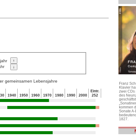
jahr
ahr
 der gemeinsamen Lebensjahre
Franz Sch
Klavier h
Eintr.
zwei CDs 
des Neunz
930
1940
1950
1960
1970
1980
1990
2000
252
geschäftst
„Sonatine
kommen di
Sonate A-
bedeutend
1827.