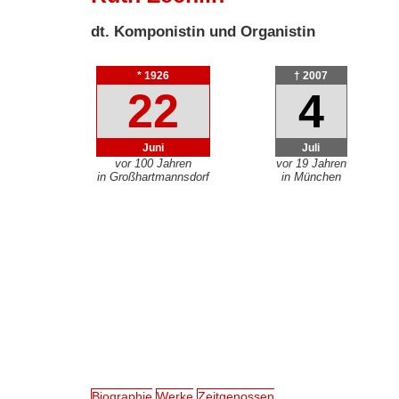
dt. Komponistin und Organistin
* 1926
† 2007
22
4
Juni
Juli
vor 100 Jahren
vor 19 Jahren
in Großhartmannsdorf
in München
Biographie
Werke
Zeitgenossen