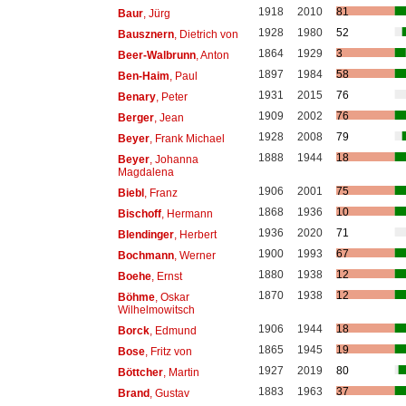
1918
2010
81
Baur
, Jürg
1928
1980
52
Bausznern
, Dietrich von
1864
1929
3
Beer-Walbrunn
, Anton
1897
1984
58
Ben-Haim
, Paul
1931
2015
76
Benary
, Peter
1909
2002
76
Berger
, Jean
1928
2008
79
Beyer
, Frank Michael
1888
1944
18
Beyer
, Johanna
Magdalena
1906
2001
75
Biebl
, Franz
1868
1936
10
Bischoff
, Hermann
1936
2020
71
Blendinger
, Herbert
1900
1993
67
Bochmann
, Werner
1880
1938
12
Boehe
, Ernst
1870
1938
12
Böhme
, Oskar
Wilhelmowitsch
1906
1944
18
Borck
, Edmund
1865
1945
19
Bose
, Fritz von
1927
2019
80
Böttcher
, Martin
1883
1963
37
Brand
, Gustav