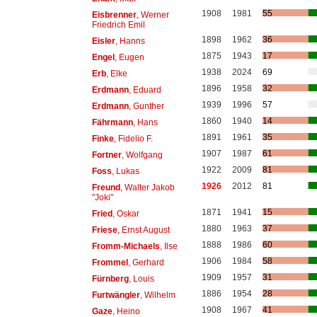
1908
1981
55
Eisbrenner
, Werner
Friedrich Emil
1898
1962
36
Eisler
, Hanns
1875
1943
17
Engel
, Eugen
1938
2024
69
Erb
, Elke
1896
1958
32
Erdmann
, Eduard
1939
1996
57
Erdmann
, Gunther
1860
1940
14
Fährmann
, Hans
1891
1961
35
Finke
, Fidelio F.
1907
1987
61
Fortner
, Wolfgang
1922
2009
81
Foss
, Lukas
1926
2012
81
Freund
, Walter Jakob
"Joki"
1871
1941
15
Fried
, Oskar
1880
1963
37
Friese
, Ernst August
1888
1986
60
Fromm-Michaels
, Ilse
1906
1984
58
Frommel
, Gerhard
1909
1957
31
Fürnberg
, Louis
1886
1954
28
Furtwängler
, Wilhelm
1908
1967
41
Gaze
, Heino