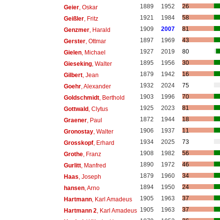
1889
1952
26
Geier
, Oskar
1921
1984
58
Geißler
, Fritz
1909
2007
81
Genzmer
, Harald
1897
1969
43
Gerster
, Ottmar
1927
2019
80
Gielen
, Michael
1895
1956
30
Gieseking
, Walter
1879
1942
16
Gilbert
, Jean
1932
2024
75
Goehr
, Alexander
1903
1996
70
Goldschmidt
, Berthold
1925
2023
81
Gottwald
, Clytus
1872
1944
18
Graener
, Paul
1906
1937
11
Gronostay
, Walter
1934
2025
73
Grosskopf
, Erhard
1908
1982
56
Grothe
, Franz
1890
1972
46
Gurlitt
, Manfred
1879
1960
34
Haas
, Joseph
1894
1950
24
hansen
, Arno
1905
1963
37
Hartmann
, Karl Amadeus
1905
1963
37
Hartmann 2
, Karl Amadeus