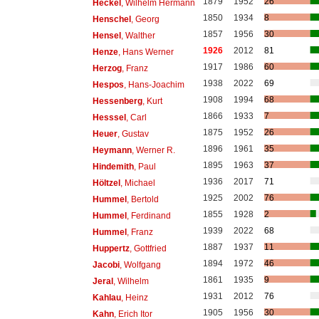
1879
1952
26
Heckel
, Wilhelm Hermann
1850
1934
8
Henschel
, Georg
1857
1956
30
Hensel
, Walther
1926
2012
81
Henze
, Hans Werner
1917
1986
60
Herzog
, Franz
1938
2022
69
Hespos
, Hans-Joachim
1908
1994
68
Hessenberg
, Kurt
1866
1933
7
Hesssel
, Carl
1875
1952
26
Heuer
, Gustav
1896
1961
35
Heymann
, Werner R.
1895
1963
37
Hindemith
, Paul
1936
2017
71
Höltzel
, Michael
1925
2002
76
Hummel
, Bertold
1855
1928
2
Hummel
, Ferdinand
1939
2022
68
Hummel
, Franz
1887
1937
11
Huppertz
, Gottfried
1894
1972
46
Jacobi
, Wolfgang
1861
1935
9
Jeral
, Wilhelm
1931
2012
76
Kahlau
, Heinz
1905
1956
30
Kahn
, Erich Itor