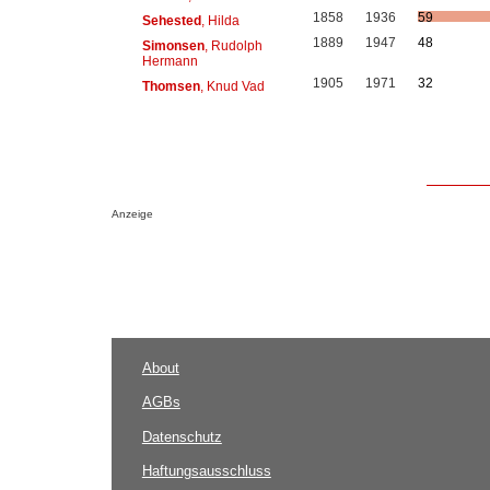
1858
1936
59
Sehested
, Hilda
1889
1947
48
Simonsen
, Rudolph
Hermann
1905
1971
32
Thomsen
, Knud Vad
Anzeige
About
AGBs
Datenschutz
Haftungsausschluss