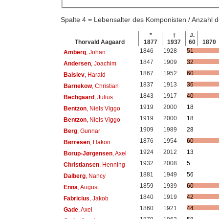
Spalte 4 = Lebensalter des Komponisten / Anzahl
*
†
J.
Thorvald Aagaard
1877
1937
60
1870
1846
1928
51
Amberg
, Johan
1847
1909
32
Andersen
, Joachim
1867
1952
60
Balslev
, Harald
1837
1913
36
Barnekow
, Christian
1843
1917
40
Bechgaard
, Julius
1919
2000
18
Bentzon
, Niels Viggo
1919
2000
18
Bentzon
, Niels Viggo
1909
1989
28
Berg
, Gunnar
1876
1954
60
Børresen
, Hakon
1924
2012
13
Borup-Jørgensen
, Axel
1932
2008
5
Christiansen
, Henning
1881
1949
56
Dalberg
, Nancy
1859
1939
60
Enna
, August
1840
1919
42
Fabricius
, Jakob
1860
1921
44
Gade
, Axel