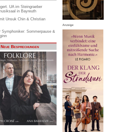
gert. UA im Steingraeber
siksaal in Bayreuth
it Unsuk Chin & Christian
Anzeige
 Symphoniker: Sommerpause &
ginn
Neue Besprechungen