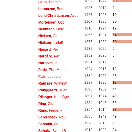
1852
1927
50
Laub
, Thomas
1935
2018
2
Lorentzen
, Bent
1927
1998
10
Lund Christiansen
, Asger
1907
1986
30
Mortensen
, Otto
1918
1994
19
Neumann
, Ulrik
1865
1931
54
Nielsen
, Carl
1876
1939
60
Nielsen
, Ludolf
1932
2025
5
Nøgård
, Per
1932
2025
5
Nørgård
, Per
1931
2019
6
Nørholm
, Ib
1924
2016
13
Pade
, Else Marie
1884
1966
53
Pals
, Leopold
1837
1895
18
Ramsøe
, Wilhelm
1893
1952
44
Ranggaard
, Rued
1897
1974
40
Riisager
, Knudåge
1884
1946
53
Ring
, Oluf
1854
1914
37
Rung
, Frederik
1888
1949
49
Schierbeck
, Poul
1928
2010
9
Schmidt
, Ole
1913
1998
24
Schultz
, Svend S.