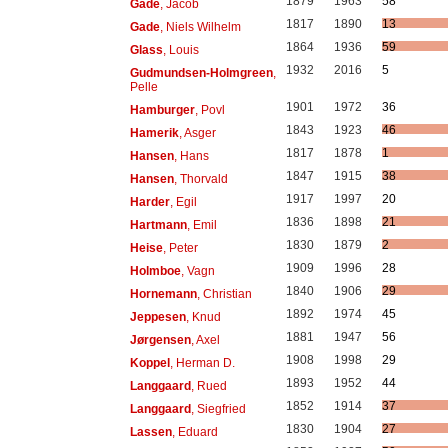
1879
1963
58
Gade
, Jacob
1817
1890
13
Gade
, Niels Wilhelm
1864
1936
59
Glass
, Louis
1932
2016
5
Gudmundsen-Holmgreen
,
Pelle
1901
1972
36
Hamburger
, Povl
1843
1923
46
Hamerik
, Asger
1817
1878
1
Hansen
, Hans
1847
1915
38
Hansen
, Thorvald
1917
1997
20
Harder
, Egil
1836
1898
21
Hartmann
, Emil
1830
1879
2
Heise
, Peter
1909
1996
28
Holmboe
, Vagn
1840
1906
29
Hornemann
, Christian
1892
1974
45
Jeppesen
, Knud
1881
1947
56
Jørgensen
, Axel
1908
1998
29
Koppel
, Herman D.
1893
1952
44
Langgaard
, Rued
1852
1914
37
Langgaard
, Siegfried
1830
1904
27
Lassen
, Eduard