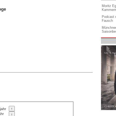
Moritz Eg
oge
Kammermu
Podcast m
Fausch
Münchner
Saisonbe
jahr
ahr