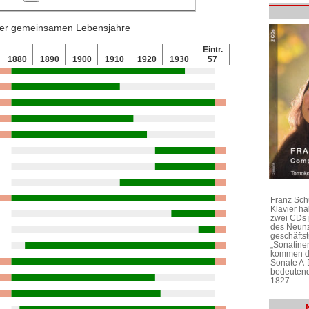
 der gemeinsamen Lebensjahre
Eintr.
1880
1890
1900
1910
1920
1930
57
Franz Sch
Klavier h
zwei CDs 
des Neunz
geschäftst
„Sonatine
kommen di
Sonate A-
bedeutend
1827.