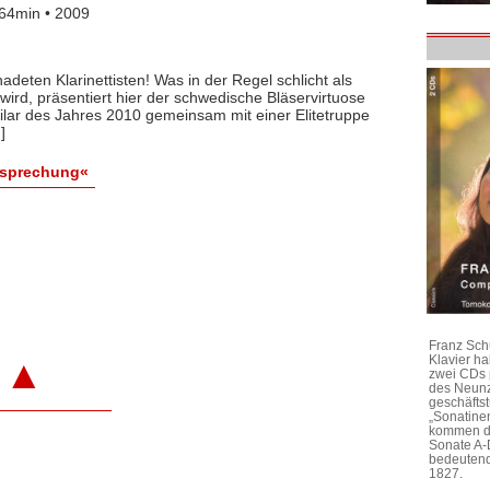
64min • 2009
eten Klarinettisten! Was in der Regel schlicht als
ird, präsentiert hier der schwedische Bläservirtuose
bilar des Jahres 2010 gemeinsam mit einer Elitetruppe
]
esprechung«
Franz Sch
▲
Klavier h
zwei CDs 
des Neunz
geschäftst
„Sonatine
kommen di
Sonate A-
bedeutend
1827.