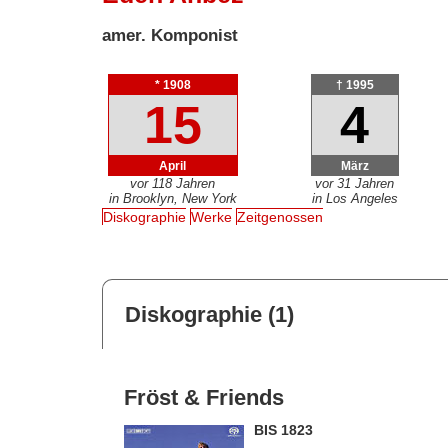
amer. Komponist
* 1908
† 1995
15
4
April
März
vor 118 Jahren
vor 31 Jahren
in Brooklyn, New York
in Los Angeles
Diskographie
Werke
Zeitgenossen
Diskographie (1)
Fröst & Friends
BIS 1823