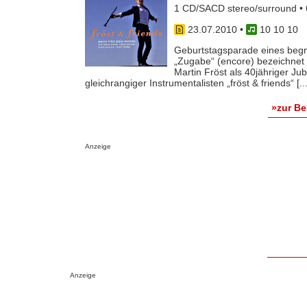
1 CD/SACD stereo/surround • 
23.07.2010
•
10 10 10
Geburtstagsparade eines begnad
„Zugabe“ (encore) bezeichnet w
Martin Fröst als 40jähriger Ju
gleichrangiger Instrumentalisten „fröst & friends“ [...
»zur B
Anzeige
Anzeige