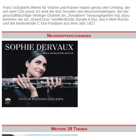
Franz Schuberts Werke für Violine und Klavier haben genau den Umfang, der
auf zwei CDs passt. Es sind die drei Sonaten des Neunzehnjährigen, die der
geschäftstüchtige Verleger Diabelli als „Sonatinen“ herausgegeben hat, dazu
kommen die als „Grand Duo“ veröffentlichte Sonate A-Dur, das h-Moll-Rondo
und die bedeutende C-Dur-Fantasie aus dem Jahr 1827.
Neuveröffentlichungen
Weitere 39 Themen