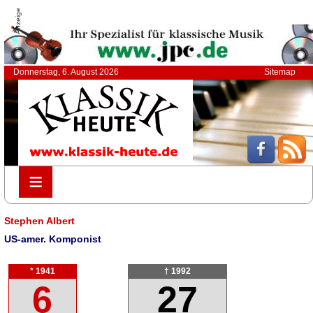
Anzeige
Donnerstag, 6. August 2026
Sitemap
≡
≡
Stephen Albert
US-amer. Komponist
* 1941
† 1992
6
27