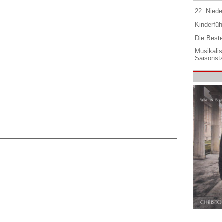
22. Niede
Kinderfüh
Die Best
Musikali
Saisonsta