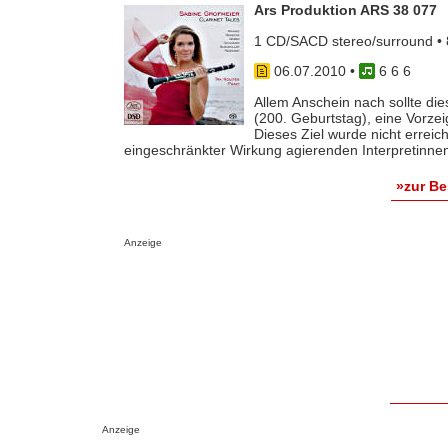
Ars Produktion ARS 38 077
1 CD/SACD stereo/surround • 
06.07.2010
•
6 6 6
Allem Anschein nach sollte d
(200. Geburtstag), eine Vorze
Dieses Ziel wurde nicht errei
eingeschränkter Wirkung agierenden Interpretinnen 
»zur B
Anzeige
Anzeige