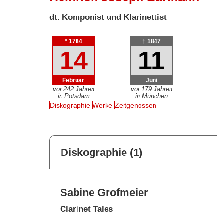
dt. Komponist und Klarinettist
* 1784
† 1847
14
11
Februar
Juni
vor 242 Jahren
vor 179 Jahren
in Potsdam
in München
Diskographie
Werke
Zeitgenossen
Diskographie (1)
Sabine Grofmeier
Clarinet Tales