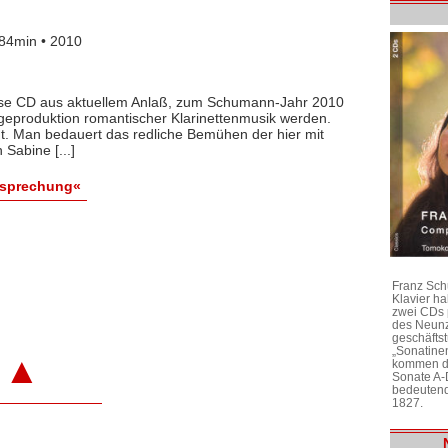
84min • 2010
iese CD aus aktuellem Anlaß, zum Schumann-Jahr 2010
igeproduktion romantischer Klarinettenmusik werden.
cht. Man bedauert das redliche Bemühen der hier mit
Sabine [...]
esprechung«
Franz Sch
Klavier h
zwei CDs 
des Neunz
geschäftst
„Sonatine
▲
kommen di
Sonate A-
bedeutend
1827.