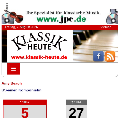
Anzeige
Freitag, 7. August 2026
Sitemap
≡
≡
Amy Beach
US-amer. Komponistin
* 1867
† 1944
5
27