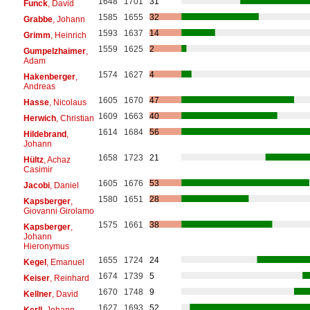
1648
1701
31
Funck
, David
1585
1655
32
Grabbe
, Johann
1593
1637
14
Grimm
, Heinrich
1559
1625
2
Gumpelzhaimer
,
Adam
1574
1627
4
Hakenberger
,
Andreas
1605
1670
47
Hasse
, Nicolaus
1609
1663
40
Herwich
, Christian
1614
1684
56
Hildebrand
,
Johann
1658
1723
21
Hültz
, Achaz
Casimir
1605
1676
53
Jacobi
, Daniel
1580
1651
28
Kapsberger
,
Giovanni Girolamo
1575
1661
38
Kapsberger
,
Johann
Hieronymus
1655
1724
24
Kegel
, Emanuel
1674
1739
5
Keiser
, Reinhard
1670
1748
9
Kellner
, David
1627
1693
52
Kerll
, Johann