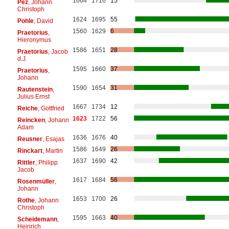
1664
1716
15
Pez
, Johann
Christoph
1624
1695
55
Pohle
, David
1560
1629
6
Praetorius
,
Hieronymus
1586
1651
28
Praetorius
, Jacob
d.J.
1595
1660
37
Praetorius
,
Johann
1590
1654
31
Rautenstein
,
Julius Ernst
1667
1734
12
Reiche
, Gottfried
1623
1722
56
Reincken
, Johann
Adam
1636
1676
40
Reusner
, Esajas
1586
1649
26
Rinckart
, Martin
1637
1690
42
Rittler
, Philipp
Jacob
1617
1684
56
Rosenmüller
,
Johann
1653
1700
26
Rothe
, Johann
Christoph
1595
1663
40
Scheidemann
,
Heinrich