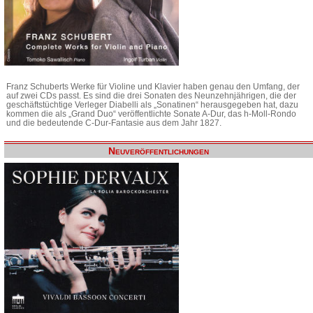
Franz Schuberts Werke für Violine und Klavier haben genau den Umfang, der
auf zwei CDs passt. Es sind die drei Sonaten des Neunzehnjährigen, die der
geschäftstüchtige Verleger Diabelli als „Sonatinen“ herausgegeben hat, dazu
kommen die als „Grand Duo“ veröffentlichte Sonate A-Dur, das h-Moll-Rondo
und die bedeutende C-Dur-Fantasie aus dem Jahr 1827.
Neuveröffentlichungen