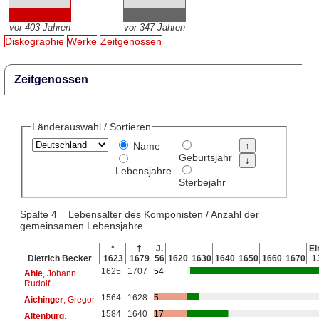
vor 403 Jahren
vor 347 Jahren
Diskographie
Werke
Zeitgenossen
Zeitgenossen
Länderauswahl / Sortieren
Name
Geburtsjahr
Lebensjahre
Sterbejahr
Spalte 4 = Lebensalter des Komponisten / Anzahl der
gemeinsamen Lebensjahre
*
†
J.
Ei
Dietrich Becker
1623
1679
56
1620
1630
1640
1650
1660
1670
1
1625
1707
54
Ahle
, Johann
Rudolf
1564
1628
5
Aichinger
, Gregor
1584
1640
17
Altenburg
,