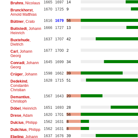
1665
1697
14
Bruhns
, Nicolaus
1670
1725
9
Brunckhorst
,
Arnold Matthias
1616
1679
56
Büttner
, Crato
1666
1727
13
Buttstedt
, Johann
Heinrich
1637
1707
42
Buxtehude
,
Dietrich
1677
1700
2
Carl
, Johann
Georg
1645
1699
34
Conradi
, Johann
Georg
1598
1662
39
Crüger
, Johann
1628
1715
51
Dedekind
,
Constantin
Christian
1567
1643
20
Demantius
,
Christoph
1651
1693
28
Döbel
, Heinrich
1620
1701
56
Drese
, Adam
1562
1631
8
Dulcius
, Philipp
1562
1631
8
Dulichius
, Philipp
1637
1676
39
Ebeling
, Johann