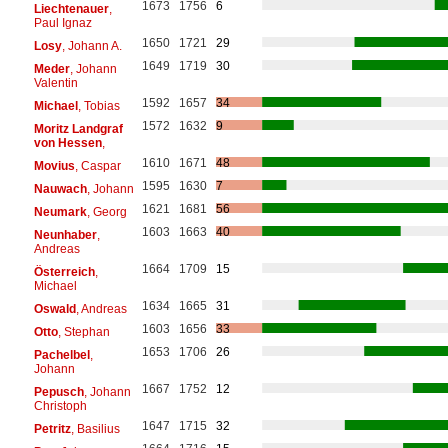
1673
1756
6
Liechtenauer
,
Paul Ignaz
1650
1721
29
Losy
, Johann A.
1649
1719
30
Meder
, Johann
Valentin
1592
1657
34
Michael
, Tobias
1572
1632
9
Moritz Landgraf
von Hessen
,
1610
1671
48
Movius
, Caspar
1595
1630
7
Nauwach
, Johann
1621
1681
56
Neumark
, Georg
1603
1663
40
Neunhaber
,
Andreas
1664
1709
15
Österreich
,
Michael
1634
1665
31
Oswald
, Andreas
1603
1656
33
Otto
, Stephan
1653
1706
26
Pachelbel
,
Johann
1667
1752
12
Pepusch
, Johann
Christoph
1647
1715
32
Petritz
, Basilius