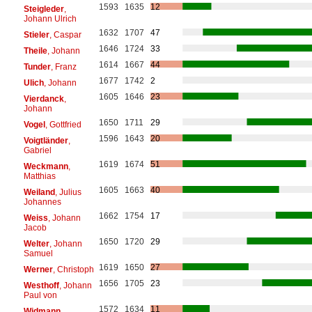
1593
1635
12
Steigleder
,
Johann Ulrich
1632
1707
47
Stieler
, Caspar
1646
1724
33
Theile
, Johann
1614
1667
44
Tunder
, Franz
1677
1742
2
Ulich
, Johann
1605
1646
23
Vierdanck
,
Johann
1650
1711
29
Vogel
, Gottfried
1596
1643
20
Voigtländer
,
Gabriel
1619
1674
51
Weckmann
,
Matthias
1605
1663
40
Weiland
, Julius
Johannes
1662
1754
17
Weiss
, Johann
Jacob
1650
1720
29
Welter
, Johann
Samuel
1619
1650
27
Werner
, Christoph
1656
1705
23
Westhoff
, Johann
Paul von
1572
1634
11
Widmann
,