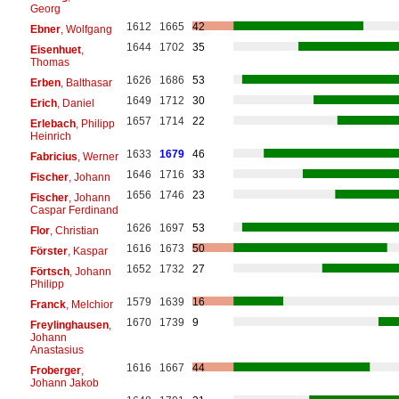
Georg
1612
1665
42
Ebner
, Wolfgang
1644
1702
35
Eisenhuet
,
Thomas
1626
1686
53
Erben
, Balthasar
1649
1712
30
Erich
, Daniel
1657
1714
22
Erlebach
, Philipp
Heinrich
1633
1679
46
Fabricius
, Werner
1646
1716
33
Fischer
, Johann
1656
1746
23
Fischer
, Johann
Caspar Ferdinand
1626
1697
53
Flor
, Christian
1616
1673
50
Förster
, Kaspar
1652
1732
27
Förtsch
, Johann
Philipp
1579
1639
16
Franck
, Melchior
1670
1739
9
Freylinghausen
,
Johann
Anastasius
1616
1667
44
Froberger
,
Johann Jakob