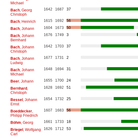
Michael
1642
1687
37
Bach
, Georg
Christoph
1615
1692
56
Bach
, Heinrich
1604
1673
50
Bach
, Johann
1676
1749
3
Bach
, Johann
Bernhard
1642
1703
37
Bach
, Johann
Christoph
1677
1731
2
Bach
, Johann
Ludwig
1648
1694
31
Bach
, Johann
Michael
1655
1700
24
Beer
, Johann
1628
1692
51
Bernhard
,
Christoph
1654
1732
25
Bessel
, Johann
Ernst
1607
1683
56
Boeddecker
,
Philipp Friedrich
1661
1733
18
Böhm
, Georg
1626
1712
53
Briegel
, Wolfgang
Carl