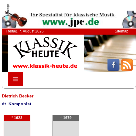
Anzeige
Freitag, 7. August 2026
Sitemap
≡
≡
Dietrich Becker
dt. Komponist
* 1623
† 1679