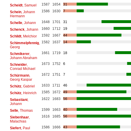
1587
1654
31
Scheidt
, Samuel
1586
1630
7
Schein
, Johann
Hermann
1648
1701
31
Schelle
, Johann
1660
1712
19
Schenck
, Johann
1592
1667
44
Schildt
, Melchior
1582
1637
14
Schimmelpfennig
,
Georg
1661
1719
18
Schmikerer
,
Johann Abraham
1673
1752
6
Schneider
,
Conrad Michael
1672
1751
7
Schürmann
,
Georg Kaspar
1633
1711
46
Schütz
, Gabriel
1585
1672
49
Schütz
, Heinrich
1622
1683
56
Sebastiani
,
Johann
1599
1663
40
Selle
, Thomas
1616
1685
56
Siebenhaar
,
Malachias
1586
1666
43
Siefert
, Paul