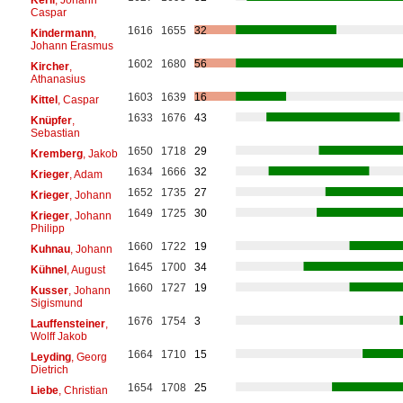
Caspar
1616
1655
32
Kindermann
,
Johann Erasmus
1602
1680
56
Kircher
,
Athanasius
1603
1639
16
Kittel
, Caspar
1633
1676
43
Knüpfer
,
Sebastian
1650
1718
29
Kremberg
, Jakob
1634
1666
32
Krieger
, Adam
1652
1735
27
Krieger
, Johann
1649
1725
30
Krieger
, Johann
Philipp
1660
1722
19
Kuhnau
, Johann
1645
1700
34
Kühnel
, August
1660
1727
19
Kusser
, Johann
Sigismund
1676
1754
3
Lauffensteiner
,
Wolff Jakob
1664
1710
15
Leyding
, Georg
Dietrich
1654
1708
25
Liebe
, Christian