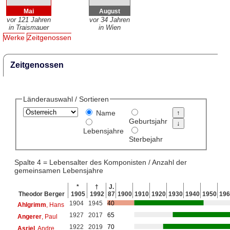
Mai
August
vor 121 Jahren
vor 34 Jahren
in Traismauer
in Wien
Werke
Zeitgenossen
Zeitgenossen
Länderauswahl / Sortieren
Name
Geburtsjahr
Lebensjahre
Sterbejahr
Spalte 4 = Lebensalter des Komponisten / Anzahl der
gemeinsamen Lebensjahre
*
†
J.
Theodor Berger
1905
1992
87
1900
1910
1920
1930
1940
1950
196
1904
1945
40
Ahlgrimm
, Hans
1927
2017
65
Angerer
, Paul
1922
2019
70
Asriel
, Andre