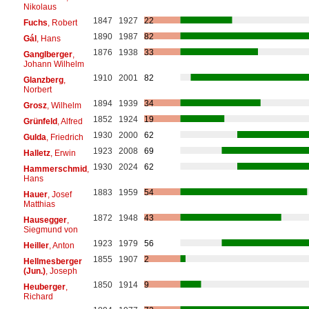
Nikolaus
1847
1927
22
Fuchs
, Robert
1890
1987
82
Gál
, Hans
1876
1938
33
Ganglberger
,
Johann Wilhelm
1910
2001
82
Glanzberg
,
Norbert
1894
1939
34
Grosz
, Wilhelm
1852
1924
19
Grünfeld
, Alfred
1930
2000
62
Gulda
, Friedrich
1923
2008
69
Halletz
, Erwin
1930
2024
62
Hammerschmid
,
Hans
1883
1959
54
Hauer
, Josef
Matthias
1872
1948
43
Hausegger
,
Siegmund von
1923
1979
56
Heiller
, Anton
1855
1907
2
Hellmesberger
(Jun.)
, Joseph
1850
1914
9
Heuberger
,
Richard