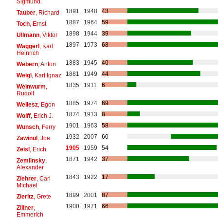
Sigmund
1891
1948
43
Tauber
, Richard
1887
1964
59
Toch
, Ernst
1898
1944
39
Ullmann
, Viktor
1897
1973
68
Waggerl
, Karl
Heinrich
1883
1945
40
Webern
, Anton
1881
1949
44
Weigl
, Karl Ignaz
1835
1911
6
Weinwurm
,
Rudolf
1885
1974
69
Wellesz
, Egon
1874
1913
8
Wolff
, Erich J.
1901
1963
58
Wunsch
, Ferry
1932
2007
60
Zawinul
, Joe
1905
1959
54
Zeisl
, Erich
1871
1942
37
Zemlinsky
,
Alexander
1843
1922
17
Ziehrer
, Carl
Michael
1899
2001
87
Zieritz
, Grete
1900
1971
66
Zillner
,
Emmerich