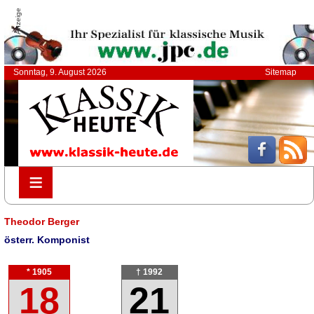
Anzeige
Sonntag, 9. August 2026
Sitemap
≡
≡
Theodor Berger
österr. Komponist
* 1905
† 1992
18
21