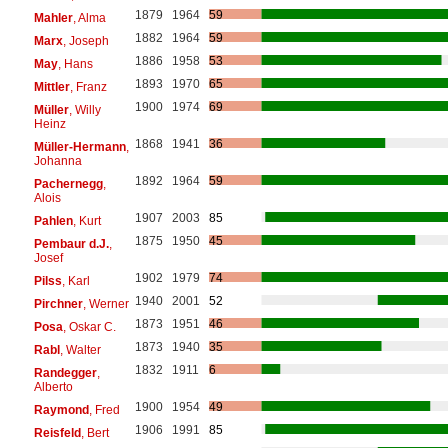
1879
1964
59
Mahler
, Alma
1882
1964
59
Marx
, Joseph
1886
1958
53
May
, Hans
1893
1970
65
Mittler
, Franz
1900
1974
69
Müller
, Willy
Heinz
1868
1941
36
Müller-Hermann
,
Johanna
1892
1964
59
Pachernegg
,
Alois
1907
2003
85
Pahlen
, Kurt
1875
1950
45
Pembaur d.J.
,
Josef
1902
1979
74
Pilss
, Karl
1940
2001
52
Pirchner
, Werner
1873
1951
46
Posa
, Oskar C.
1873
1940
35
Rabl
, Walter
1832
1911
6
Randegger
,
Alberto
1900
1954
49
Raymond
, Fred
1906
1991
85
Reisfeld
, Bert