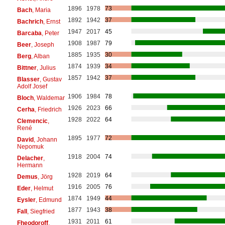
1896
1978
73
Bach
, Maria
1892
1942
37
Bachrich
, Ernst
1947
2017
45
Barcaba
, Peter
1908
1987
79
Beer
, Joseph
1885
1935
30
Berg
, Alban
1874
1939
34
Bittner
, Julius
1857
1942
37
Blasser
, Gustav
Adolf Josef
1906
1984
78
Bloch
, Waldemar
1926
2023
66
Cerha
, Friedrich
1928
2022
64
Clemencic
,
René
1895
1977
72
David
, Johann
Nepomuk
1918
2004
74
Delacher
,
Hermann
1928
2019
64
Demus
, Jörg
1916
2005
76
Eder
, Helmut
1874
1949
44
Eysler
, Edmund
1877
1943
38
Fall
, Siegfried
1931
2011
61
Fheodoroff
,