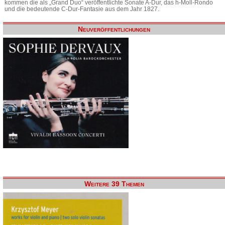
kommen die als „Grand Duo“ veröffentlichte Sonate A-Dur, das h-Moll-Rondo
und die bedeutende C-Dur-Fantasie aus dem Jahr 1827.
Neuveröffentlichungen
Weitere 39 Themen