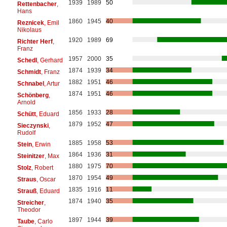
1939
1989
50
Rettenbacher
,
Hans
1860
1945
40
Reznicek
, Emil
Nikolaus
1920
1989
69
Richter Herf
,
Franz
1957
2000
35
Schedl
, Gerhard
1874
1939
34
Schmidt
, Franz
1882
1951
46
Schnabel
, Artur
1874
1951
46
Schönberg
,
Arnold
1856
1933
28
Schütt
, Eduard
1879
1952
47
Sieczynski
,
Rudolf
1885
1958
53
Stein
, Erwin
1864
1936
31
Steinitzer
, Max
1880
1975
70
Stolz
, Robert
1870
1954
49
Straus
, Oscar
1835
1916
11
Strauß
, Eduard
1874
1940
35
Streicher
,
Theodor
1897
1944
39
Taube
, Carlo