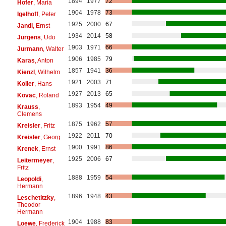
1894
1977
72
Hofer
, Maria
1904
1978
73
Igelhoff
, Peter
1925
2000
67
Jandl
, Ernst
1934
2014
58
Jürgens
, Udo
1903
1971
66
Jurmann
, Walter
1906
1985
79
Karas
, Anton
1857
1941
36
Kienzl
, Wilhelm
1921
2003
71
Koller
, Hans
1927
2013
65
Kovac
, Roland
1893
1954
49
Krauss
,
Clemens
1875
1962
57
Kreisler
, Fritz
1922
2011
70
Kreisler
, Georg
1900
1991
86
Krenek
, Ernst
1925
2006
67
Leitermeyer
,
Fritz
1888
1959
54
Leopoldi
,
Hermann
1896
1948
43
Leschetitzky
,
Theodor
Hermann
1904
1988
83
Loewe
, Frederick