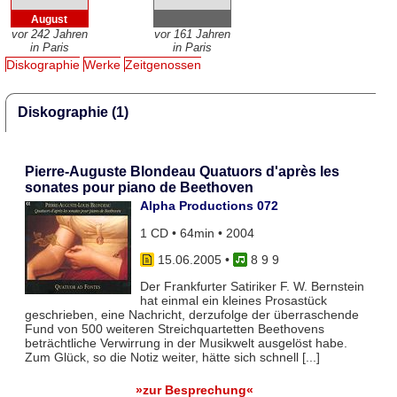
August
vor 242 Jahren
vor 161 Jahren
in Paris
in Paris
Diskographie
Werke
Zeitgenossen
Diskographie (1)
Pierre-Auguste Blondeau Quatuors d'après les
sonates pour piano de Beethoven
Alpha Productions 072
1 CD • 64min • 2004
15.06.2005
•
8 9 9
Der Frankfurter Satiriker F. W. Bernstein
hat einmal ein kleines Prosastück
geschrieben, eine Nachricht, derzufolge der überraschende
Fund von 500 weiteren Streichquartetten Beethovens
beträchtliche Verwirrung in der Musikwelt ausgelöst habe.
Zum Glück, so die Notiz weiter, hätte sich schnell [...]
»zur Besprechung«