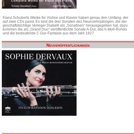
Franz Schuberts Werke für Violine und Klavier haben genau den Umfang, der
auf zwei CDs passt. Es sind die drei Sonaten des Neunzehnjährigen, die der
geschäftstüchtige Verleger Diabelli als „Sonatinen“ herausgegeben hat, dazu
kommen die als „Grand Duo“ veröffentlichte Sonate A-Dur, das h-Moll-Rondo
und die bedeutende C-Dur-Fantasie aus dem Jahr 1827.
Neuveröffentlichungen