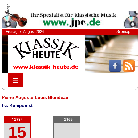
Anzeige
Freitag, 7. August 2026
Sitemap
≡
≡
Pierre-Auguste-Louis Blondeau
frz. Komponist
* 1784
† 1865
15