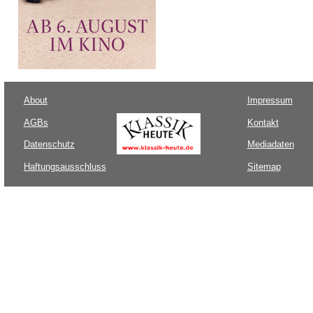
About
Impressum
AGBs
Kontakt
Datenschutz
Mediadaten
Haftungsausschluss
Sitemap