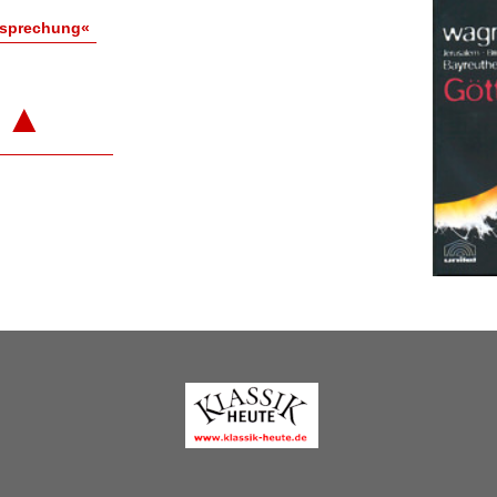
esprechung«
▲