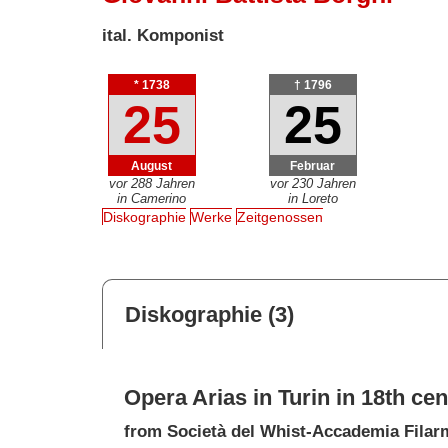
ital. Komponist
* 1738
† 1796
25
25
August
Februar
vor 288 Jahren
vor 230 Jahren
in Camerino
in Loreto
Diskographie
Werke
Zeitgenossen
Diskographie (3)
Opera Arias in Turin in 18th ce
from Società del Whist-Accademia Filar