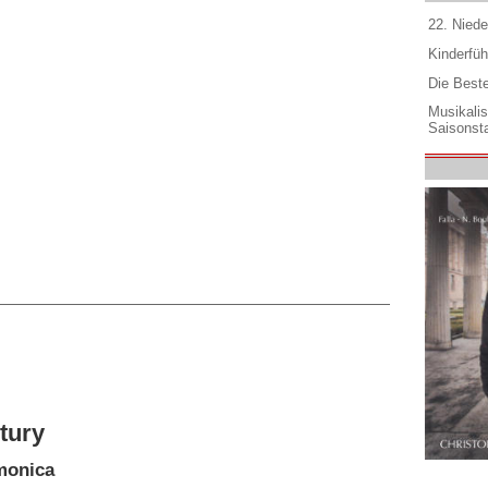
22. Niede
Kinderfüh
Die Best
Musikali
Saisonsta
ntury
monica