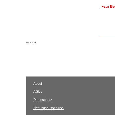
»zur B
Anzeige
About
AGBs
Datenschutz
Haftungsausschluss