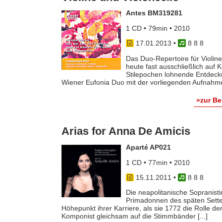
Antes BM319281
1 CD • 79min • 2010
17.01.2013
•
8 8 8
Das Duo-Repertoire für Violine
heute fast ausschließlich auf 
Stilepochen lohnende Entdeck
Wiener Eufonia Duo mit der vorliegenden Aufnahme.
»zur B
Arias for Anna De Amicis
Aparté AP021
1 CD • 77min • 2010
15.11.2011
•
8 8 8
Die neapolitanische Sopranist
Primadonnen des späten Settec
Höhepunkt ihrer Karriere, als sie 1772 die Rolle der 
Komponist gleichsam auf die Stimmbänder [...]