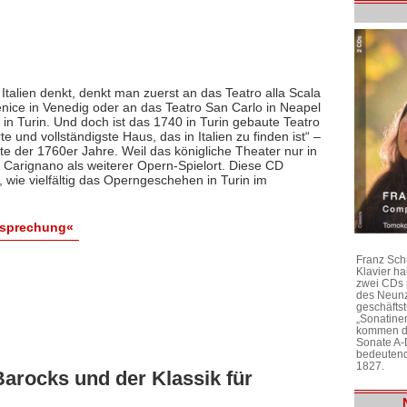
alien denkt, denkt man zuerst an das Teatro alla Scala
enice in Venedig oder an das Teatro San Carlo in Neapel
in Turin. Und doch ist das 1740 in Turin gebaute Teatro
und vollständigste Haus, das in Italien zu finden ist“ –
e der 1760er Jahre. Weil das königliche Theater nur in
o Carignano als weiterer Opern-Spielort. Diese CD
 wie vielfältig das Operngeschehen in Turin im
esprechung«
Franz Sch
Klavier h
zwei CDs 
des Neunz
geschäftst
„Sonatine
kommen di
Sonate A-
bedeutend
1827.
Barocks und der Klassik für