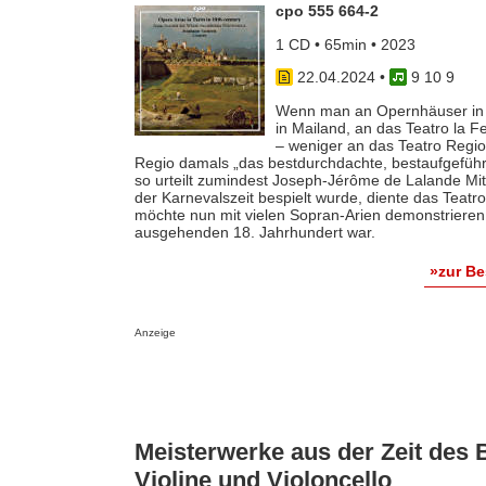
cpo 555 664-2
1 CD • 65min • 2023
22.04.2024
•
9 10 9
Wenn man an Opernhäuser in It
in Mailand, an das Teatro la F
– weniger an das Teatro Regio 
Regio damals „das bestdurchdachte, bestaufgeführte 
so urteilt zumindest Joseph-Jérôme de Lalande Mitt
der Karnevalszeit bespielt wurde, diente das Teatr
möchte nun mit vielen Sopran-Arien demonstrieren,
ausgehenden 18. Jahrhundert war.
»zur B
Anzeige
Meisterwerke aus der Zeit des 
Violine und Violoncello