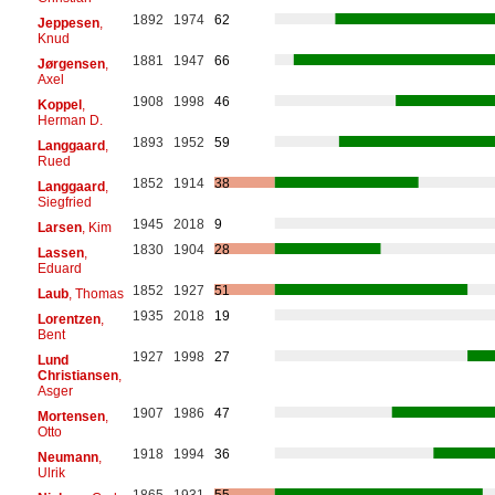
1892
1974
62
Jeppesen
,
Knud
1881
1947
66
Jørgensen
,
Axel
1908
1998
46
Koppel
,
Herman D.
1893
1952
59
Langgaard
,
Rued
1852
1914
38
Langgaard
,
Siegfried
1945
2018
9
Larsen
, Kim
1830
1904
28
Lassen
,
Eduard
1852
1927
51
Laub
, Thomas
1935
2018
19
Lorentzen
,
Bent
1927
1998
27
Lund
Christiansen
,
Asger
1907
1986
47
Mortensen
,
Otto
1918
1994
36
Neumann
,
Ulrik
1865
1931
55