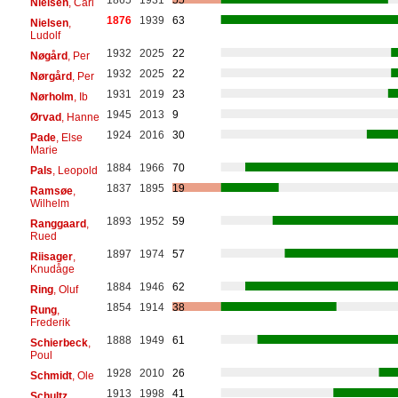
Nielsen
, Carl
1876
1939
63
Nielsen
,
Ludolf
1932
2025
22
Nøgård
, Per
1932
2025
22
Nørgård
, Per
1931
2019
23
Nørholm
, Ib
1945
2013
9
Ørvad
, Hanne
1924
2016
30
Pade
, Else
Marie
1884
1966
70
Pals
, Leopold
1837
1895
19
Ramsøe
,
Wilhelm
1893
1952
59
Ranggaard
,
Rued
1897
1974
57
Riisager
,
Knudåge
1884
1946
62
Ring
, Oluf
1854
1914
38
Rung
,
Frederik
1888
1949
61
Schierbeck
,
Poul
1928
2010
26
Schmidt
, Ole
1913
1998
41
Schultz
,