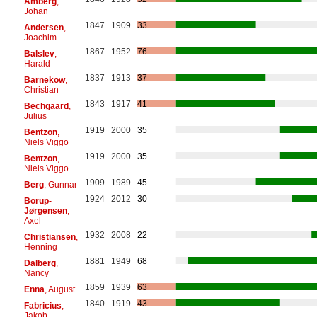
Amberg
,
Johan
1847
1909
33
Andersen
,
Joachim
1867
1952
76
Balslev
,
Harald
1837
1913
37
Barnekow
,
Christian
1843
1917
41
Bechgaard
,
Julius
1919
2000
35
Bentzon
,
Niels Viggo
1919
2000
35
Bentzon
,
Niels Viggo
1909
1989
45
Berg
, Gunnar
1924
2012
30
Borup-
Jørgensen
,
Axel
1932
2008
22
Christiansen
,
Henning
1881
1949
68
Dalberg
,
Nancy
1859
1939
63
Enna
, August
1840
1919
43
Fabricius
,
Jakob