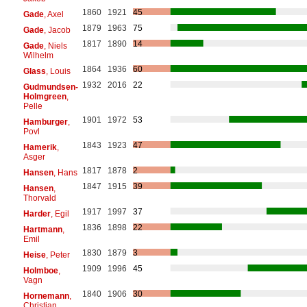
1860
1921
45
Gade
, Axel
1879
1963
75
Gade
, Jacob
1817
1890
14
Gade
, Niels
Wilhelm
1864
1936
60
Glass
, Louis
1932
2016
22
Gudmundsen-
Holmgreen
,
Pelle
1901
1972
53
Hamburger
,
Povl
1843
1923
47
Hamerik
,
Asger
1817
1878
2
Hansen
, Hans
1847
1915
39
Hansen
,
Thorvald
1917
1997
37
Harder
, Egil
1836
1898
22
Hartmann
,
Emil
1830
1879
3
Heise
, Peter
1909
1996
45
Holmboe
,
Vagn
1840
1906
30
Hornemann
,
Christian