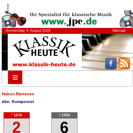
Anzeige
Donnerstag, 6. August 2026
Sitemap
≡
≡
Hakon Børresen
dän. Komponist
* 1876
† 1954
2
6