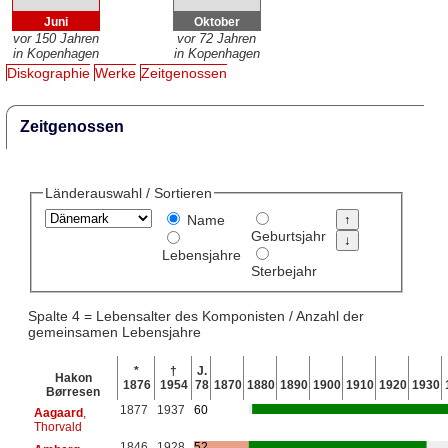
Juni
Oktober
vor 150 Jahren
vor 72 Jahren
in Kopenhagen
in Kopenhagen
Diskographie
Werke
Zeitgenossen
Zeitgenossen
Länderauswahl / Sortieren
Name
Geburtsjahr
Lebensjahre
Sterbejahr
Spalte 4 = Lebensalter des Komponisten / Anzahl der
gemeinsamen Lebensjahre
*
†
J.
Hakon
1876
1954
78
1870
1880
1890
1900
1910
1920
1930
Børresen
1877
1937
60
Aagaard
,
Thorvald
1846
1928
52