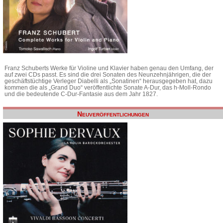
Franz Schuberts Werke für Violine und Klavier haben genau den Umfang, der
auf zwei CDs passt. Es sind die drei Sonaten des Neunzehnjährigen, die der
geschäftstüchtige Verleger Diabelli als „Sonatinen“ herausgegeben hat, dazu
kommen die als „Grand Duo“ veröffentlichte Sonate A-Dur, das h-Moll-Rondo
und die bedeutende C-Dur-Fantasie aus dem Jahr 1827.
Neuveröffentlichungen